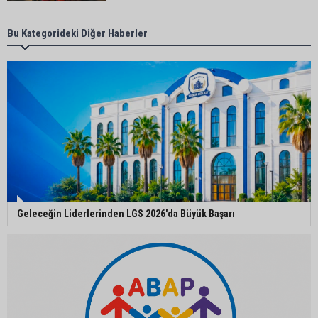
Bekir Şimşek’ten Mustafa Özkan’a ziyaret
Bu Kategorideki Diğer Haberler
Ceyhan’da asfalt çalışmaları sürüyor
Ceyhan’da açık hava sineması keyfi iki farklı
parkta devam ediyor
Geleceğin Liderlerinden LGS 2026'da Büyük Başarı
5. Yunusoğlu Futbol Turnuvası’nda final heyecanı
Ceyhan’da Necdet Sevinç Parkı’nda bakım