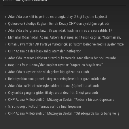
Adana’da oto kilit iş yerinde esrarengiz olay: 2 kişi hayatını kaybetti
Çukurova Belediye Başkanı Emrah Kozay CHP’den ayrıldığını açıkladı
Adana’da aile içi arsa krizi: 95 yaşındaki kadının miras arsası satıldı, 17
milyonun 13 milyonu harcandı
Mimarlar Odası’ndan Adana Askeri Hastanesi için tescil çağrısı: “Satılmamalı,
amaç dışı kullanılmamalı”
Orhan Bayram’dan AK Parti’ye Yüreğir çıkışı: “Bizim belediye meclis üyelerimize
ne yaptınız? Siz önce onu anlatın”
CHP Adana’da ilçe başkanlığı atamaları netleşiyor
Adana’da internet kablosu hırsızlığı kamerada: Mahallenin bir bölümünde
internet erişimi kesildi
Doç. Dr. Efsun Somay’dan implant uyarısı: “Sigara en büyük risk”
Adana’da taziye evinde silah çeken kişi gözaltına alındı
Belediye binasına girmek isteyen servisçilere biber gazlı müdahale
Adana’da trafikte testereyle saldırı iddiası: Şüpheli tutuklandı
Ceyhan’da yangına giden itfaiye aracı devrildi: 3 kişi yaralandı
CHP Adana Milletvekili Dr. Müzeyyen Şevkin: “Akdeniz bir atık deposuna
dönüşmemeli”
5. Yunusoğlu Futbol Turnuvası’nda final heyecanı
CHP Adana Milletvekili Dr. Müzeyyen Şevkin: “Ortadoğu’da kalıcı barış ve iş
birliği sağlanmalı”