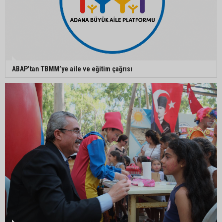
çalışması
Orhan Bayram’dan AK Parti’ye Yüreğir çıkışı:
“Bizim belediye meclis üyelerimize ne yaptınız?
Siz önce onu anlatın”
ABAP’tan TBMM’ye aile ve eğitim çağrısı