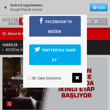
Android uygulamamız
Yükle
Google Play'de mevcut
FACEBOOK'TA
Adana’da kahvehaneye silahlı saldırı: 3 kişi yaralandı
BEĞEN
Çukurova Üniversitesi’nde Ar-Ge ve sanayi iş birliği görüşüldü
HABERLER
EĞİTİM
AOSB’nin İngilizce kursunda ikinci etap başlıyor
TWITTER'DA TAKİP
ET
Bir Daha Gösterme