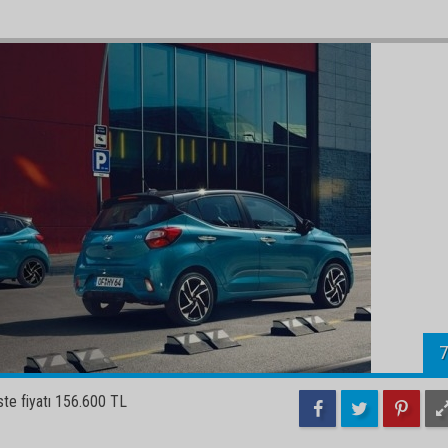
7
te fiyatı 156.600 TL