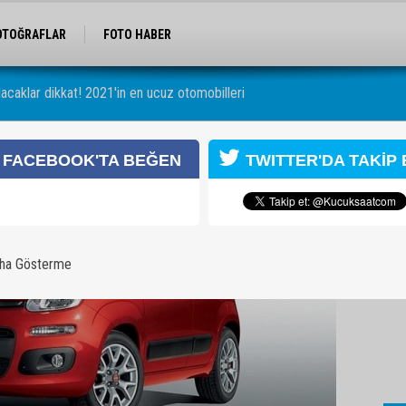
OTOĞRAFLAR
FOTO HABER
lacaklar dikkat! 2021'in en ucuz otomobilleri
otomobilleri
FACEBOOK'TA BEĞEN
TWITTER'DA TAKİP 
aha Gösterme