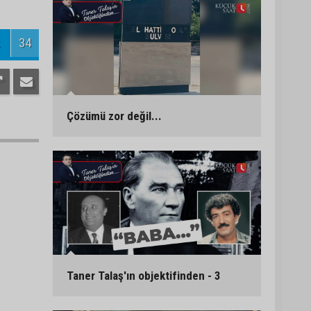
34
Çözümü zor değil...
Taner Talaş'ın objektifinden - 3