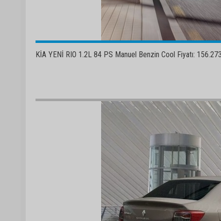
KİA YENİ RIO 1.2L 84 PS Manuel Benzin Cool Fiyatı: 156.273