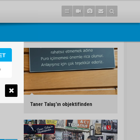
ET
Taner Talaş'ın objektifinden