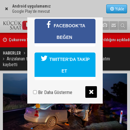
Android uygulamamız
Yükle
Google Play'de mevcut
FACEBOOK'TA
Çukurova Belediye Başkanı Emrah Kozay CHP’den ayrıldığını açıklad
BEĞEN
Belediye binasına girmek isteyen servisçilere biber gazlı müdahale
HABERLER
GÜNDEM
Arızalanan tıra arkadan çarpan otomobildeki 2 kişi hayatını
TWITTER'DA TAKİP
kaybetti
ET
Bir Daha Gösterme