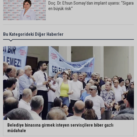
Doç. Dr. Efsun Somay’dan implant uyarısı: “Sigara
en büyük risk”
Adana’da oto kilit iş yerinde esrarengiz olay: 2
Bu Kategorideki Diğer Haberler
kişi hayatını kaybetti
CHP Adana Milletvekili Dr. Müzeyyen Şevkin:
“Akdeniz bir atık deposuna dönüşmemeli”
Adana’da aile içi arsa krizi: 95 yaşındaki kadının
miras arsası satıldı, 17 milyonun 13 milyonu
harcandı
Uluslararası Adana Altın Koza Film Festivali’nde
Belediye binasına girmek isteyen servisçilere biber gazlı
Orhan Kemal Emek Ödülleri’nin sahipleri belli oldu
müdahale