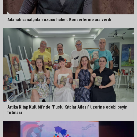
5. Yunusoğlu Futbol Turnuvası’nda final heyecanı
Adanalı sanatçıdan üzücü haber: Konserlerine ara verdi
Ceyhan’da Necdet Sevinç Parkı’nda bakım
çalışması
Orhan Bayram’dan AK Parti’ye Yüreğir çıkışı:
“Bizim belediye meclis üyelerimize ne yaptınız?
Siz önce onu anlatın”
Artika Kitap Kulübü'nde "Puslu Kıtalar Atlası" üzerine edebi beyin
fırtınası