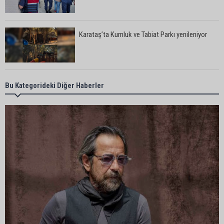
Karataş’ta Kumluk ve Tabiat Parkı yenileniyor
Bekir Şimşek’ten Mustafa Özkan’a ziyaret
Bu Kategorideki Diğer Haberler
Ceyhan’da asfalt çalışmaları sürüyor
Ceyhan’da açık hava sineması keyfi iki farklı
parkta devam ediyor