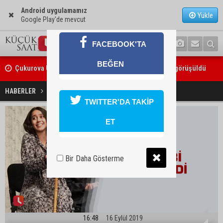
Android uygulamamız
Yükle
Google Play'de mevcut
FACEBOOK'TA
Çukurova Üniversitesi’nde Ar-Ge ve sanayi iş birliği görüşüldü
BEĞEN
Seyhan’da gıda işletmelerine sıkı denetim
Artiz Mektebi beğenildi
HABERLER
KÜLTÜR SANAT
TWITTER'DA TAKİP
ET
Bir Daha Gösterme
16:48
16 Eylül 2019