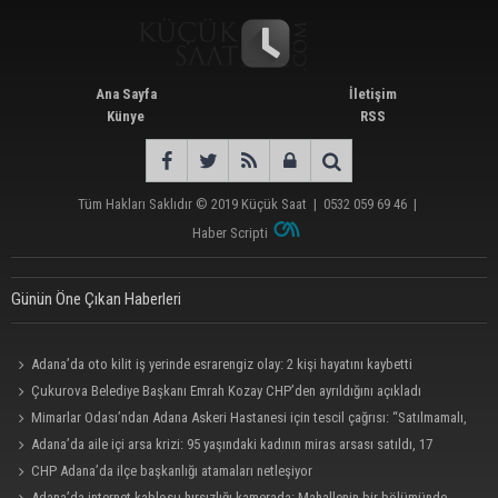
Ana Sayfa
İletişim
Künye
RSS
Tüm Hakları Saklıdır © 2019
Küçük Saat
|
0532 059 69 46
|
Haber Scripti
Günün Öne Çıkan Haberleri
Adana’da oto kilit iş yerinde esrarengiz olay: 2 kişi hayatını kaybetti
Çukurova Belediye Başkanı Emrah Kozay CHP’den ayrıldığını açıkladı
Mimarlar Odası’ndan Adana Askeri Hastanesi için tescil çağrısı: “Satılmamalı,
amaç dışı kullanılmamalı”
Adana’da aile içi arsa krizi: 95 yaşındaki kadının miras arsası satıldı, 17
milyonun 13 milyonu harcandı
CHP Adana’da ilçe başkanlığı atamaları netleşiyor
Adana’da internet kablosu hırsızlığı kamerada: Mahallenin bir bölümünde