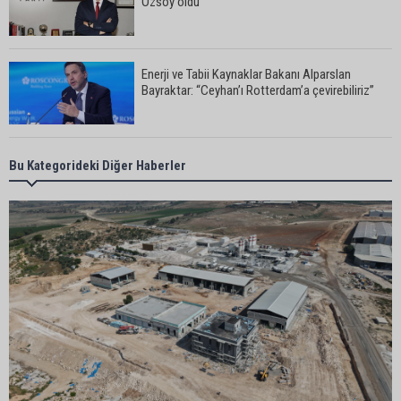
Özsoy oldu
Enerji ve Tabii Kaynaklar Bakanı Alparslan
Bayraktar: “Ceyhan’ı Rotterdam’a çevirebiliriz”
Başkan Ali Bedrettin Karataş’tan sahiller için
Bu Kategorideki Diğer Haberler
duyarlılık çağrısı
MHP Adana İl Başkanı Hakan Yıldırım:
“Liderimize dil uzatmak sizin haddinize değildir”
Adanalı 13 yaşındaki Ela Nur şelalede hayatını
kaybetti