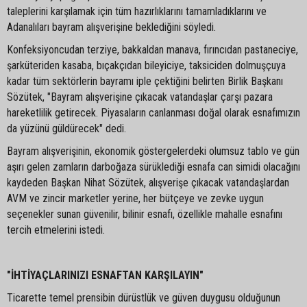
taleplerini karşılamak için tüm hazırlıklarını tamamladıklarını ve
Adanalıları bayram alışverişine beklediğini söyledi.
Konfeksiyoncudan terziye, bakkaldan manava, fırıncıdan pastaneciye,
şarküteriden kasaba, bıçakçıdan bileyiciye, taksiciden dolmuşçuya
kadar tüm sektörlerin bayramı iple çektiğini belirten Birlik Başkanı
Sözütek, "Bayram alışverişine çıkacak vatandaşlar çarşı pazara
hareketlilik getirecek. Piyasaların canlanması doğal olarak esnafımızın
da yüzünü güldürecek" dedi.
Bayram alışverişinin, ekonomik göstergelerdeki olumsuz tablo ve gün
aşırı gelen zamların darboğaza sürüklediği esnafa can simidi olacağını
kaydeden Başkan Nihat Sözütek, alışverişe çıkacak vatandaşlardan
AVM ve zincir marketler yerine, her bütçeye ve zevke uygun
seçenekler sunan güvenilir, bilinir esnafı, özellikle mahalle esnafını
tercih etmelerini istedi.
"İHTİYAÇLARINIZI ESNAFTAN KARŞILAYIN"
Ticarette temel prensibin dürüstlük ve güven duygusu olduğunun