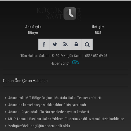
Ana Sayfa
İletişim
Künye
RSS
Tüm Hakları Saklıdır © 2019
Küçük Saat
|
0532 059 69 46
|
Haber Scripti
Günün Öne Çıkan Haberleri
Adana eski MİT Bölge Başkanı Mustafa Hakkı Tekiner vefat etti
Adana’da kahvehaneye silahlı saldırı: 3 kişi yaralandı
Adanalı 13 yaşındaki Ela Nur şelalede hayatını kaybetti
MHP Adana İl Başkanı Hakan Yıldırım: “Liderimize dil uzatmak sizin haddinize
değildir”
Yedigöze’deki göçüğün nedeni belli oldu