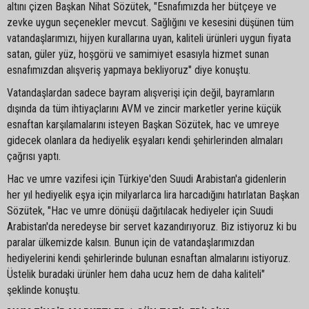
altını çizen Başkan Nihat Sözütek, "Esnafımızda her bütçeye ve
zevke uygun seçenekler mevcut. Sağlığını ve kesesini düşünen tüm
vatandaşlarımızı, hijyen kurallarına uyan, kaliteli ürünleri uygun fiyata
satan, güler yüz, hoşgörü ve samimiyet esasıyla hizmet sunan
esnafımızdan alışveriş yapmaya bekliyoruz" diye konuştu.
Vatandaşlardan sadece bayram alışverişi için değil, bayramların
dışında da tüm ihtiyaçlarını AVM ve zincir marketler yerine küçük
esnaftan karşılamalarını isteyen Başkan Sözütek, hac ve umreye
gidecek olanlara da hediyelik eşyaları kendi şehirlerinden almaları
çağrısı yaptı.
Hac ve umre vazifesi için Türkiye'den Suudi Arabistan'a gidenlerin
her yıl hediyelik eşya için milyarlarca lira harcadığını hatırlatan Başkan
Sözütek, "Hac ve umre dönüşü dağıtılacak hediyeler için Suudi
Arabistan'da neredeyse bir servet kazandırıyoruz. Biz istiyoruz ki bu
paralar ülkemizde kalsın. Bunun için de vatandaşlarımızdan
hediyelerini kendi şehirlerinde bulunan esnaftan almalarını istiyoruz.
Üstelik buradaki ürünler hem daha ucuz hem de daha kaliteli"
şeklinde konuştu.