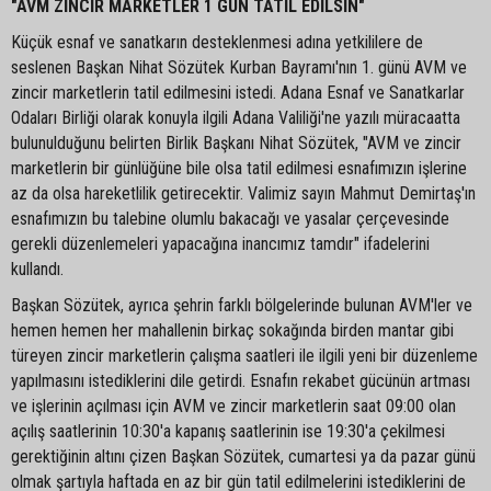
"AVM ZİNCİR MARKETLER 1 GÜN TATİL EDİLSİN"
Küçük esnaf ve sanatkarın desteklenmesi adına yetkililere de
seslenen Başkan Nihat Sözütek Kurban Bayramı'nın 1. günü AVM ve
zincir marketlerin tatil edilmesini istedi. Adana Esnaf ve Sanatkarlar
Odaları Birliği olarak konuyla ilgili Adana Valiliği'ne yazılı müracaatta
bulunulduğunu belirten Birlik Başkanı Nihat Sözütek, "AVM ve zincir
marketlerin bir günlüğüne bile olsa tatil edilmesi esnafımızın işlerine
az da olsa hareketlilik getirecektir. Valimiz sayın Mahmut Demirtaş'ın
esnafımızın bu talebine olumlu bakacağı ve yasalar çerçevesinde
gerekli düzenlemeleri yapacağına inancımız tamdır" ifadelerini
kullandı.
Başkan Sözütek, ayrıca şehrin farklı bölgelerinde bulunan AVM'ler ve
hemen hemen her mahallenin birkaç sokağında birden mantar gibi
türeyen zincir marketlerin çalışma saatleri ile ilgili yeni bir düzenleme
yapılmasını istediklerini dile getirdi. Esnafın rekabet gücünün artması
ve işlerinin açılması için AVM ve zincir marketlerin saat 09:00 olan
açılış saatlerinin 10:30'a kapanış saatlerinin ise 19:30'a çekilmesi
gerektiğinin altını çizen Başkan Sözütek, cumartesi ya da pazar günü
olmak şartıyla haftada en az bir gün tatil edilmelerini istediklerini de