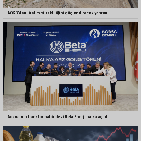
Adanalı NASA astronotu Deniz Burnham uzaya
⁠AOSB'den üretim sürekliliğini güçlendirecek yatırım
gidiyor
Kozan’da üreticilere yangın ve anız uyarısı
Ceyhan’da yağlık ayçiçeği hasadı başladı
Adana’nın transformatör devi Beta Enerji halka açıldı