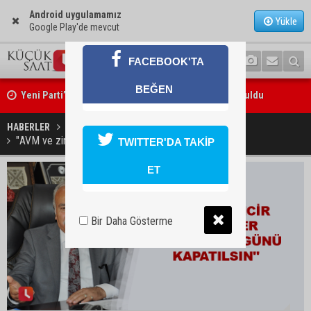
Android uygulamamız
Yükle
Google Play'de mevcut
FACEBOOK'TA
Yeni Parti’nin Sarıçam ve Karataş teşkilatları oluşturuldu
BEĞEN
Feke Belediye Başkanı Cömert Özen, Adana Valisi Mustafa Yavuz’u
ziyaret etti
HABERLER
EKONOMİ
"AVM ve zincir marketler bayramın 1. günü kapatılsın"
TWITTER'DA TAKİP
ET
Bir Daha Gösterme