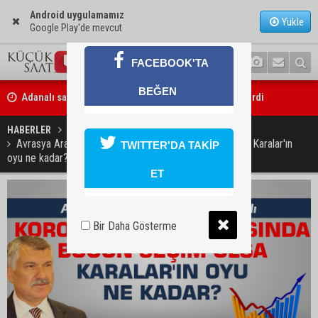
Android uygulamamız
Yükle
Google Play'de mevcut
FACEBOOK'TA
Adanalı sanatçıdan üzücü haber: Konserlerine ara verdi
BEĞEN
Büyükşehirden üreticiye 168 adet süt sağım makinesi
HABERLER
GÜNDEM
Avrasya Araştırma Şirketi yayınladı! Bugün seçim olsa Karalar'ın
TWITTER'DA TAKİP
oyu ne kadar?
ET
Bir Daha Gösterme