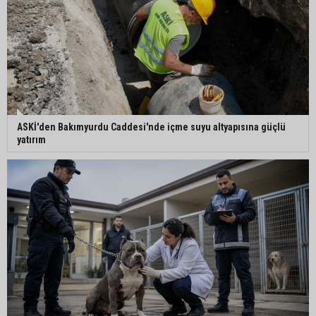
Filistin konvoyu Adana'da destek mitingiyle
karşılandı
ASKİ'den Bakımyurdu Caddesi'nde içme suyu altyapısına güçlü
yatırım