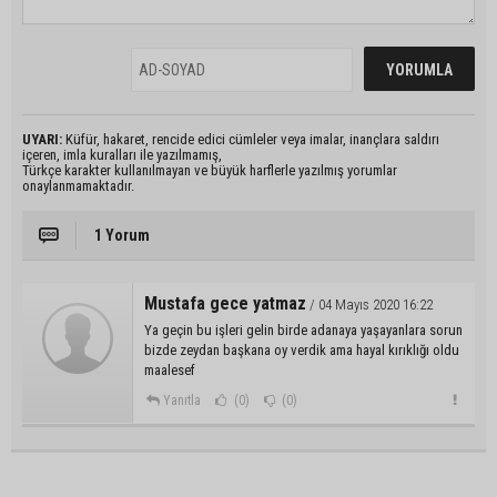
UYARI:
Küfür, hakaret, rencide edici cümleler veya imalar, inançlara saldırı
içeren, imla kuralları ile yazılmamış,
Türkçe karakter kullanılmayan ve büyük harflerle yazılmış yorumlar
onaylanmamaktadır.
1 Yorum
Mustafa gece yatmaz
/ 04 Mayıs 2020 16:22
Ya geçin bu işleri gelin birde adanaya yaşayanlara sorun
bizde zeydan başkana oy verdik ama hayal kırıklığı oldu
maalesef
Yanıtla
(0)
(0)