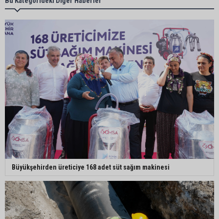
Bu Kategorideki Diğer Haberler
havalimanında 100 emekçi neden işten
çıkarılıyor?"
Büyükşehir açıkladı: Yasaklı ırk köpeğe mevzuat
kapsamında işlem yapıldı
Doğan: "Kredi limitleri her yıl enflasyon oranı
dikkate alınarak güncellenmelidir"
Adana’da motosiklet hırsızından ilginç savunma:
“Eve gitmek için aldım, geri verecektim”
Büyükşehirden üreticiye 168 adet süt sağım makinesi
Kozan’da kaçak tütün operasyonu: 1 şüpheli
tutuklandı