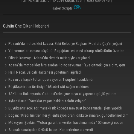
Tüm Hakları Saklıdır © 2019
Küçük Saat
|
0532 059 69 46
|
Haber Scripti
Günün Öne Çıkan Haberleri
Pozantı’da motosiklet kazası: Eski Belediye Başkanı Mustafa Çay’ın yeğeni
hayatını kaybetti
Yol verme tartışması büyüdü; Bagajdan testereyi çıkarıp sürücünün üzerine
yürüdü
Filistin konvoyu Adana'da destek mitingiyle karşılandı
Adana’da motosiklet hırsızından ilginç savunma: “Eve gitmek için aldım, geri
verecektim”
Halil Nacar, Balcalı Hastanesi yönetimini ağırladı
Kozan’da kaçak tütün operasyonu: 1 şüpheli tutuklandı
Büyükşehirden üreticiye 168 adet süt sağım makinesi
ASKİ'den Bakımyurdu Caddesi'nde içme suyu altyapısına güçlü yatırım
Ayhan Barut: "Sıcaklar yaşam hakkını tehdit ediyor"
Büyükşehir açıkladı: Yasaklı ırk köpeğe mevzuat kapsamında işlem yapıldı
Doğan: "Kredi limitleri her yıl enflasyon oranı dikkate alınarak güncellenmelidir"
Müzeyyen Şevkin: "Yolcu garantisi verilen havalimanında 100 emekçi neden
işten çıkarılıyor?"
Adanalı sanatçıdan üzücü haber: Konserlerine ara verdi