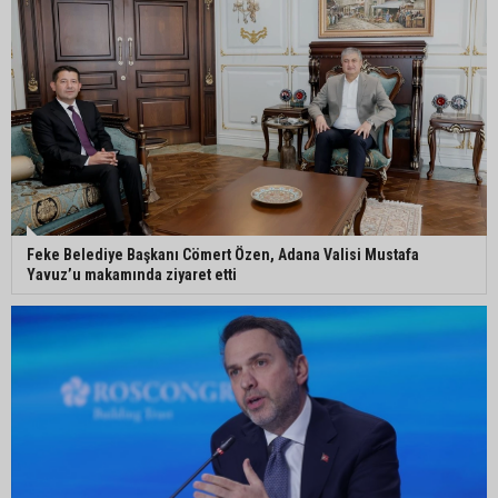
Kozan’da üreticilere yangın ve anız uyarısı
Ceyhan’da yağlık ayçiçeği hasadı başladı
Feke Belediye Başkanı Cömert Özen, Adana Valisi Mustafa
Yavuz’u makamında ziyaret etti