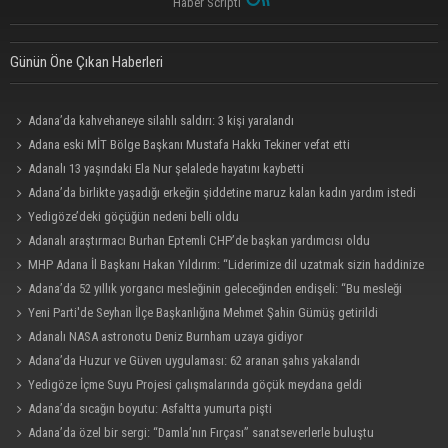
Haber Scripti
Günün Öne Çıkan Haberleri
Adana’da kahvehaneye silahlı saldırı: 3 kişi yaralandı
Adana eski MİT Bölge Başkanı Mustafa Hakkı Tekiner vefat etti
Adanalı 13 yaşındaki Ela Nur şelalede hayatını kaybetti
Adana’da birlikte yaşadığı erkeğin şiddetine maruz kalan kadın yardım istedi
Yedigöze’deki göçüğün nedeni belli oldu
Adanalı araştırmacı Burhan Eptemli CHP’de başkan yardımcısı oldu
MHP Adana İl Başkanı Hakan Yıldırım: “Liderimize dil uzatmak sizin haddinize
değildir”
Adana’da 52 yıllık yorgancı mesleğinin geleceğinden endişeli: “Bu mesleği
çocuğuma bile öğretemedim”
Yeni Parti'de Seyhan İlçe Başkanlığına Mehmet Şahin Gümüş getirildi
Adanalı NASA astronotu Deniz Burnham uzaya gidiyor
Adana’da Huzur ve Güven uygulaması: 62 aranan şahıs yakalandı
Yedigöze İçme Suyu Projesi çalışmalarında göçük meydana geldi
Adana’da sıcağın boyutu: Asfaltta yumurta pişti
Adana’da özel bir sergi: “Damla’nın Fırçası” sanatseverlerle buluştu