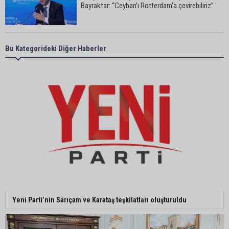
Bayraktar: “Ceyhan’ı Rotterdam’a çevirebiliriz”
Başkan Ali Bedrettin Karataş’tan sahiller için
Bu Kategorideki Diğer Haberler
duyarlılık çağrısı
MHP Adana İl Başkanı Hakan Yıldırım:
“Liderimize dil uzatmak sizin haddinize değildir”
Adanalı 13 yaşındaki Ela Nur şelalede hayatını
kaybetti
Adanalı NASA astronotu Deniz Burnham uzaya
Yeni Parti’nin Sarıçam ve Karataş teşkilatları oluşturuldu
gidiyor