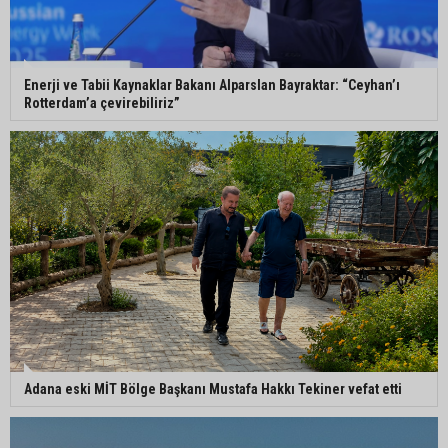
Enerji ve Tabii Kaynaklar Bakanı Alparslan Bayraktar: “Ceyhan’ı
Rotterdam’a çevirebiliriz”
Adana eski MİT Bölge Başkanı Mustafa Hakkı Tekiner vefat etti