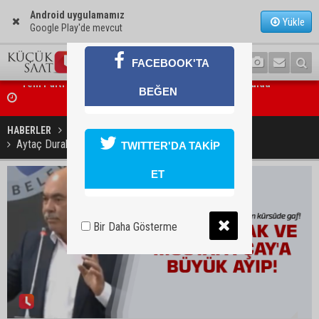
Android uygulamamız
Yükle
Google Play'de mevcut
FACEBOOK'TA
Yeni Parti’nin Sarıçam ve Karataş teşkilatları oluşturuldu
BEĞEN
Feke Belediye Başkanı Cömert Özen, Adana Valisi Mustafa Yavuz’u
ziyaret etti
HABERLER
GÜNDEM
Aytaç Durak ve Mustafa Çay'a büyük ayıp!
TWITTER'DA TAKİP
ET
Bir Daha Gösterme