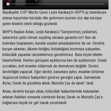
Büyükşehir CHP Meclis Üyesi Leyla Karakaş'ın HDP'li üç belediyeye
atanan kayyımları kürsüde dile getirmesi üzerine söz alıp kürsüye
gelen Aslan'ın sinirli olduğu gözlendi.
MHP'li Başkan Aslan, Leyla Karakaş'a "Gençlerimizi, polisimizi,
askerimizi şehit etmek seçilmiş olmanın garantisi mi? Ben de
belediye başkanıyım, burada seçilen arkadaşlarımız da var. Devlete
kurşun sıkanları, ülkenin birliğini, bütünlüğünü bozmaya çalışanları,
bölücülük yapanları desteklemeyi gerektirmez. Bunu böyle bilelim
hanımefendi. Herkes görüşünü açıklıyorsa ben de açıklıyorum. Orada
çocukları, sivil insanları öldürmek de demokrasi değildir. Devlet,
devletliğini yapacak. Eğer devlet, kanunlara aykırı, insanları birbirine
düşürecek bölücü faaliyetleri görürse gereğini yapar. Zamanında
Aytaç Durak da gözaltına alındı, Mustafa Çay da alındı." dedi.
Aslan, devlete kurşun sıkan, bölücülük faaliyetlerinde bulunanları
anlatan ifadeleri sonunda cümlesini Aytaç Durak ve Mustafa Çay'a
bağlaması büyük bir gaf olarak yorumlandı.