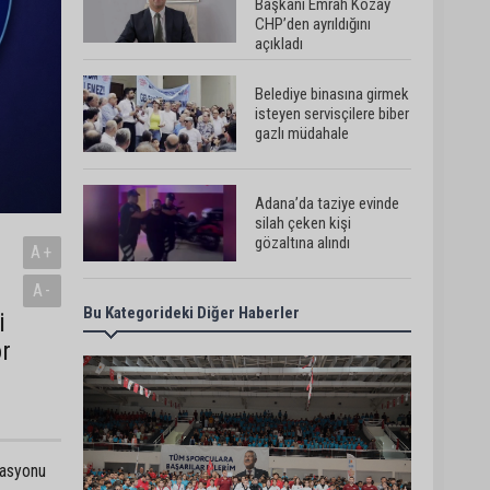
Başkanı Emrah Kozay
CHP’den ayrıldığını
açıkladı
Belediye binasına girmek
isteyen servisçilere biber
gazlı müdahale
Adana’da taziye evinde
silah çeken kişi
gözaltına alındı
A+
A-
Bu Kategorideki Diğer Haberler
Doç. Dr. Efsun
i
Somay’dan implant
r
uyarısı: “Sigara en büyük
risk”
Adana’da oto kilit iş
yerinde esrarengiz olay:
2 kişi hayatını kaybetti
rasyonu