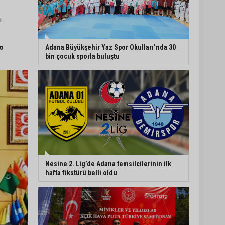
ı
CHP Adana Milletvekili
Dr. Müzeyyen Şevkin:
“Akdeniz bir atık
deposuna dönüşmemeli”
n
Adana Büyükşehir Yaz Spor Okulları’nda 30
bin çocuk sporla buluştu
Adana’da aile içi arsa
krizi: 95 yaşındaki
kadının miras arsası
satıldı, 17 milyonun 13
milyonu harcandı
Uluslararası Adana Altın
Koza Film Festivali’nde
Orhan Kemal Emek
Ödülleri’nin sahipleri belli
oldu
Nesine 2. Lig’de Adana temsilcilerinin ilk
hafta fikstürü belli oldu