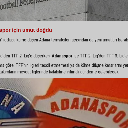
spor için umut doğdu
si” iddiası, küme düşen Adana temsilcileri açısından da yeni umutları bera
ig’den TFF 2. Lig'e düşerken;
Adanaspor
ise TFF 2. Lig’den TFF 3. Lig’e
ara göre, TFF’nin ligleri tescil etmemesi ya da küme düşme kararlarını ye
akımların mevcut liglerinde kalabilme ihtimali gündeme gelebilecek.