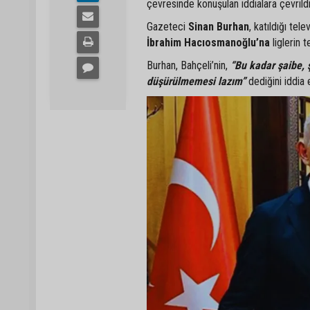
çevresinde konuşulan iddialara çevrildi
Gazeteci
Sinan Burhan
, katıldığı t
İbrahim Hacıosmanoğlu’na
liglerin 
Burhan, Bahçeli’nin,
“Bu kadar şaibe, 
düşürülmemesi lazım”
dediğini iddia e