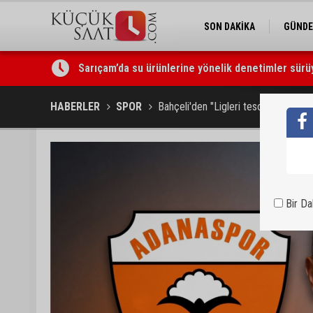
SON DAKİKA
GÜND
Ceyhan’da yangına giden itfaiye aracı devrildi: 3 k
HABERLER
SPOR
Bahçeli'den "Ligleri tescil etmeyin
Bir D