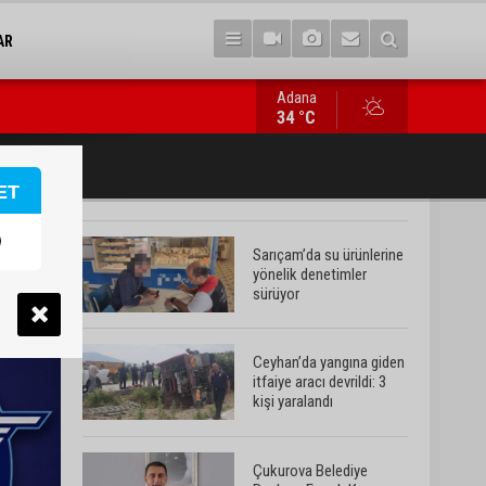
AR
Adana
Çukurova Belediye Başkanı Emrah Kozay CHP’den ayrıldığını açı
34 °C
ET
Sarıçam’da su ürünlerine
yönelik denetimler
sürüyor
Ceyhan’da yangına giden
itfaiye aracı devrildi: 3
kişi yaralandı
Çukurova Belediye