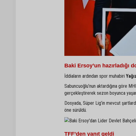
Baki Ersoy’un hazırladığı
İddiaların ardından spor muhabiri
Yağı
Sabuncuoğlu’nun aktardığına göre MHP
gerçekleştirerek sezon boyunca yaşanan
Dosyada, Süper Lig’in mevcut şartlarda
öne sürüldü.
TFF’den yanıt geldi