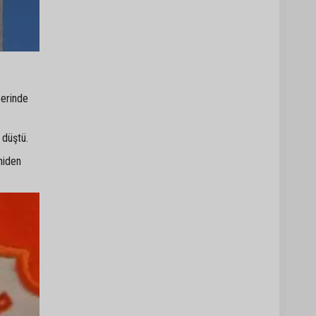
berinde
 düştü.
niden