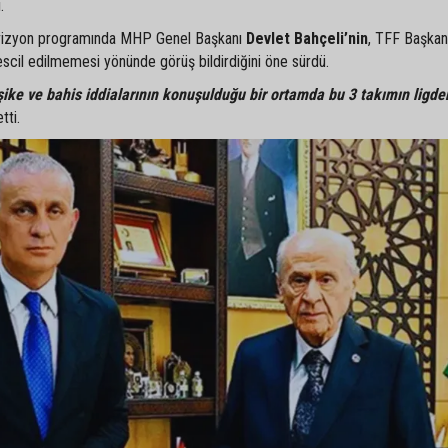
.
elevizyon programında MHP Genel Başkanı
Devlet Bahçeli’nin
, TFF Başkan
tescil edilmemesi yönünde görüş bildirdiğini öne sürdü.
şike ve bahis iddialarının konuşulduğu bir ortamda bu 3 takımın ligde
tti.