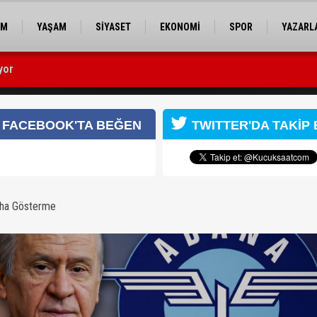
EM
YAŞAM
SİYASET
EKONOMİ
SPOR
YAZARL
işi yaralandı
" çıkışı: Adana Demirspor ve Adanaspor için umut doğdu
FACEBOOK'TA BEĞEN
TWITTER'DA TAKİP 
aha Gösterme