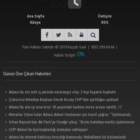
Ana Sayfa
İletişim
Künye
RSS
Tüm Hakları Saklıdır © 2019
Küçük Saat
|
0532 059 69 46
|
Haber Scripti
Günün Öne Çıkan Haberleri
Adana’da oto kilit iş yerinde esrarengiz olay: 2 kişi hayatını kaybetti
Çukurova Belediye Başkanı Emrah Kozay CHP’den ayrıldığını açıkladı
Adana’da aile içi arsa krizi: 95 yaşındaki kadının miras arsası satıldı, 17
milyonun 13 milyonu harcandı
Mimarlar Odası’ndan Adana Askeri Hastanesi için tescil çağrısı: “Satılmamalı,
amaç dışı kullanılmamalı”
Orhan Bayram’dan AK Parti’ye Yüreğir çıkışı: “Bizim belediye meclis üyelerimize
ne yaptınız? Siz önce onu anlatın”
CHP Adana’da ilçe başkanlığı atamaları netleşiyor
Adana’da internet kablosu hırsızlığı kamerada: Mahallenin bir bölümünde