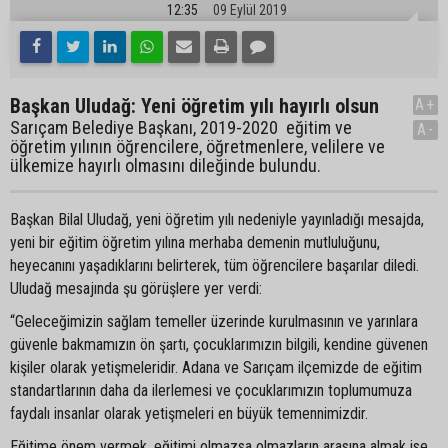
12:35
09 Eylül 2019
Başkan Uludağ: Yeni öğretim yılı hayırlı olsun
A+
Sarıçam Belediye Başkanı, 2019-2020 eğitim ve
A-
öğretim yılının öğrencilere, öğretmenlere, velilere ve
ülkemize hayırlı olmasını dileğinde bulundu.
Başkan Bilal Uludağ, yeni öğretim yılı nedeniyle yayınladığı mesajda,
yeni bir eğitim öğretim yılına merhaba demenin mutluluğunu,
heyecanını yaşadıklarını belirterek, tüm öğrencilere başarılar diledi.
Uludağ mesajında şu görüşlere yer verdi:
“Geleceğimizin sağlam temeller üzerinde kurulmasının ve yarınlara
güvenle bakmamızın ön şartı, çocuklarımızın bilgili, kendine güvenen
kişiler olarak yetişmeleridir. Adana ve Sarıçam ilçemizde de eğitim
standartlarının daha da ilerlemesi ve çocuklarımızın toplumumuza
faydalı insanlar olarak yetişmeleri en büyük temennimizdir.
Eğitime önem vermek, eğitimi olmazsa olmazların arasına almak ise