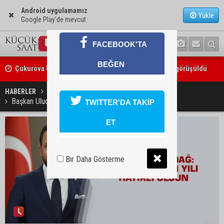
Android uygulamamız
Yükle
Google Play'de mevcut
FACEBOOK'TA
Çukurova Üniversitesi’nde Ar-Ge ve sanayi iş birliği görüşüldü
BEĞEN
Seyhan’da gıda işletmelerine sıkı denetim
HABERLER
EĞİTİM
Başkan Uludağ: Yeni öğretim yılı hayırlı olsun
TWITTER'DA TAKİP
ET
Bir Daha Gösterme