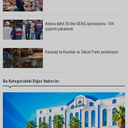
Adana dahil 30 ilde DEAŞ operasyonu: 104
şüpheli yakalandı
Karataş’ta Kumluk ve Tabiat Parkı yenileniyor
Bekir Şimşek’ten Mustafa Özkan’a ziyaret
Bu Kategorideki Diğer Haberler
Ceyhan’da asfalt çalışmaları sürüyor