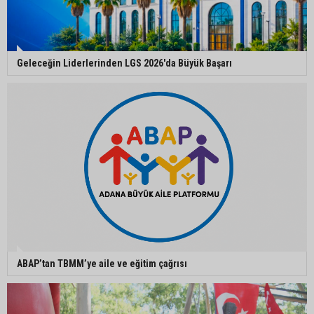
Ceyhan’da açık hava sineması keyfi iki farklı
parkta devam ediyor
Geleceğin Liderlerinden LGS 2026'da Büyük Başarı
5. Yunusoğlu Futbol Turnuvası’nda final heyecanı
Ceyhan’da Necdet Sevinç Parkı’nda bakım
çalışması
Orhan Bayram’dan AK Parti’ye Yüreğir çıkışı:
“Bizim belediye meclis üyelerimize ne yaptınız?
Siz önce onu anlatın”
ABAP’tan TBMM’ye aile ve eğitim çağrısı