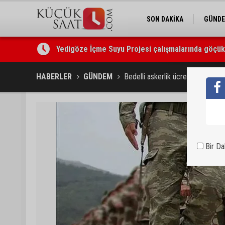
SON DAKİKA
GÜND
Yedigöze İçme Suyu Projesi çalışmalarında göçük: 
Yedigöze İçme Suyu Projesi çalışmalarında göçü
HABERLER
GÜNDEM
Bedelli askerlik ücreti 472 bin 65
Bir D