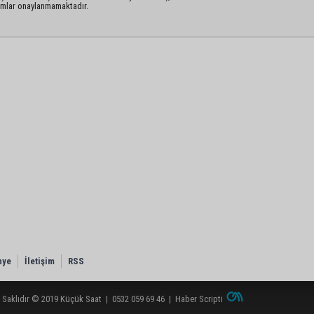
rumlar onaylanmamaktadır.
nye
İletişim
RSS
 Saklıdır © 2019
Küçük Saat
|
0532 059 69 46
|
Haber Scripti