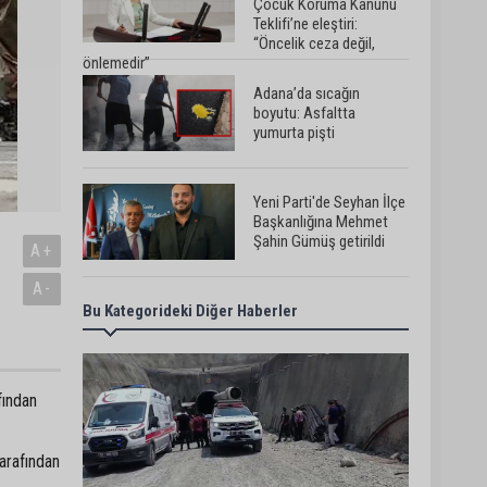
Çocuk Koruma Kanunu
Teklifi’ne eleştiri:
“Öncelik ceza değil,
önlemedir”
Adana’da sıcağın
boyutu: Asfaltta
yumurta pişti
Yeni Parti'de Seyhan İlçe
Başkanlığına Mehmet
Şahin Gümüş getirildi
A+
A-
Bu Kategorideki Diğer Haberler
Adanalı araştırmacı
Burhan Eptemli CHP’de
başkan yardımcısı oldu
fından
Adana’da birlikte
yaşadığı erkeğin
şiddetine maruz kalan
tarafından
kadın yardım istedi