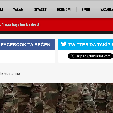
EM
YAŞAM
SİYASET
EKONOMİ
SPOR
YAZARL
1 işçi hayatını kaybetti
k meydana geldi
3 lira oldu
FACEBOOK'TA BEĞEN
TWITTER'DA TAKİP 
aha Gösterme