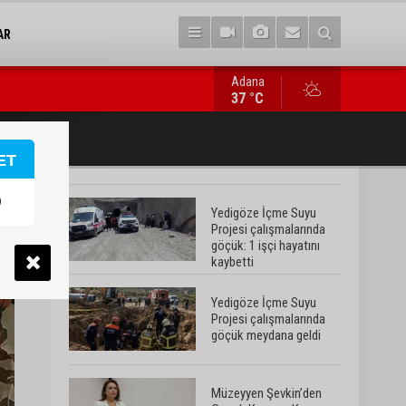
AR
Adana
Müzeyyen Şevkin’den Çocuk Koruma Kanunu Teklifi’ne eleştiri: 
37 °C
ET
Yedigöze İçme Suyu
Projesi çalışmalarında
göçük: 1 işçi hayatını
kaybetti
Yedigöze İçme Suyu
Projesi çalışmalarında
göçük meydana geldi
Müzeyyen Şevkin’den