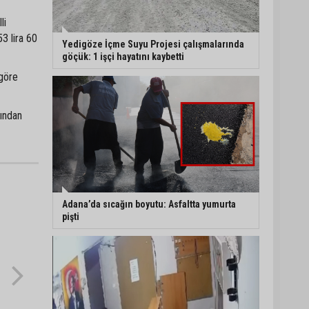
li
Adana’da özel bir sergi:
53 lira 60
“Damla’nın Fırçası”
Yedigöze İçme Suyu Projesi çalışmalarında
sanatseverlerle buluştu
göçük: 1 işçi hayatını kaybetti
 göre
Adana’da 52 yıllık
yorgancı mesleğinin
fından
geleceğinden endişeli:
“Bu mesleği çocuğuma
bile öğretemedim”
Adana’da Huzur ve
Güven uygulaması: 62
aranan şahıs yakalandı
Adana’da sıcağın boyutu: Asfaltta yumurta
pişti