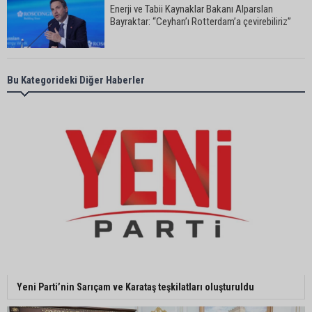
Enerji ve Tabii Kaynaklar Bakanı Alparslan
Bayraktar: “Ceyhan’ı Rotterdam’a çevirebiliriz”
Başkan Ali Bedrettin Karataş’tan sahiller için
Bu Kategorideki Diğer Haberler
duyarlılık çağrısı
MHP Adana İl Başkanı Hakan Yıldırım:
“Liderimize dil uzatmak sizin haddinize değildir”
Adanalı 13 yaşındaki Ela Nur şelalede hayatını
kaybetti
Adanalı NASA astronotu Deniz Burnham uzaya
Yeni Parti’nin Sarıçam ve Karataş teşkilatları oluşturuldu
gidiyor