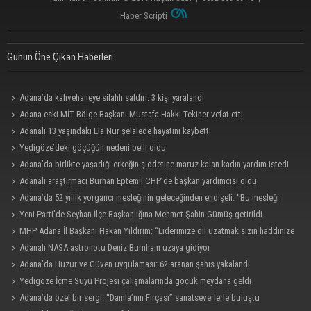
Haber Scripti
Günün Öne Çıkan Haberleri
Adana’da kahvehaneye silahlı saldırı: 3 kişi yaralandı
Adana eski MİT Bölge Başkanı Mustafa Hakkı Tekiner vefat etti
Adanalı 13 yaşındaki Ela Nur şelalede hayatını kaybetti
Yedigöze’deki göçüğün nedeni belli oldu
Adana’da birlikte yaşadığı erkeğin şiddetine maruz kalan kadın yardım istedi
Adanalı araştırmacı Burhan Eptemli CHP’de başkan yardımcısı oldu
Adana’da 52 yıllık yorgancı mesleğinin geleceğinden endişeli: “Bu mesleği
çocuğuma bile öğretemedim”
Yeni Parti'de Seyhan İlçe Başkanlığına Mehmet Şahin Gümüş getirildi
MHP Adana İl Başkanı Hakan Yıldırım: “Liderimize dil uzatmak sizin haddinize
değildir”
Adanalı NASA astronotu Deniz Burnham uzaya gidiyor
Adana’da Huzur ve Güven uygulaması: 62 aranan şahıs yakalandı
Yedigöze İçme Suyu Projesi çalışmalarında göçük meydana geldi
Adana’da özel bir sergi: “Damla’nın Fırçası” sanatseverlerle buluştu