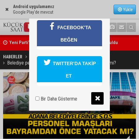
Android uygulamamız
Yükle
Google Play'de mevcut
FACEBOOK'TA
Yeni Parti’nin Sarıçam ve Karataş teşkilatları oluşturuldu
BEĞEN
Feke Belediye Başkanı Cömert Özen, Adana Valisi Mustafa Yavuz’u
HABERLER
GÜNDEM
Belediye personeli bayramdan önce maaş alabilecek mi?
TWITTER'DA TAKİP
ziyaret etti
ET
Bir Daha Gösterme