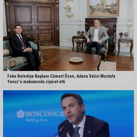
Kozan’da üreticilere yangın ve anız uyarısı
Ceyhan’da yağlık ayçiçeği hasadı başladı
Feke Belediye Başkanı Cömert Özen, Adana Valisi Mustafa
Yavuz’u makamında ziyaret etti