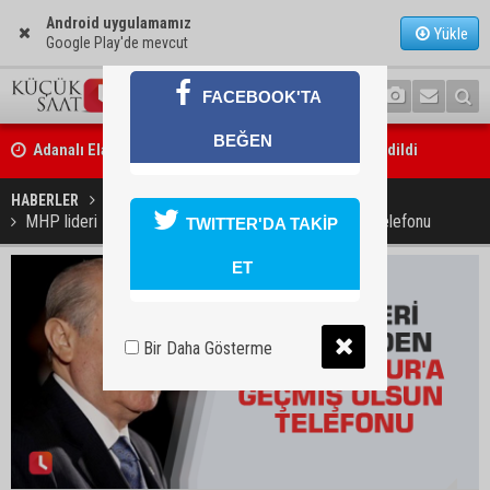
Android uygulamamız
Yükle
Google Play'de mevcut
FACEBOOK'TA
Adanalı Elanur Ateş, U15 Milli Takım kampına davet edildi
BEĞEN
Bakan Gürlek: “Hiçbir orman yangınının faili meçhul kalmasına müs
HABERLER
GÜNDEM
MHP lideri Bahçeli'den Ferdi Tayfur'a geçmiş olsun telefonu
edilmeyecek”
TWITTER'DA TAKİP
ET
Bir Daha Gösterme