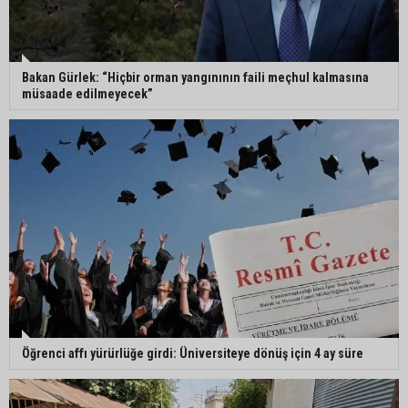
Başkanı oldu
ASKİ Genel Müdürü Mansur Aladağ emekli oldu
Bakan Gürlek: “Hiçbir orman yangınının faili meçhul kalmasına
müsaade edilmeyecek”
İngiltere’nin çöpü Adana’ya geldi, mikroplastik
tartışması büyüdü
ATÜ’de "Sunar Gastronomi ve Mutfak Sanatları
Akademisi" kuruluyor
Öğrenci affı yürürlüğe girdi: Üniversiteye dönüş için 4 ay süre