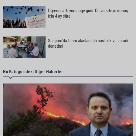
Öğrenci affı yürürlüğe girdi: Üniversiteye dönüş
için 4 ay süre
Sarıçam’da tarım alanlarında hastalık ve zararlı
denetimi
Adanalı iki teknik direktör Trendyol 1. Lig’de
Bu Kategorideki Diğer Haberler
görev yapacak
Süreyya Yavuz’dan şehit ailelerine ziyaret
Murat Şahin Aktürk, YENİ Parti Tufanbeyli İlçe