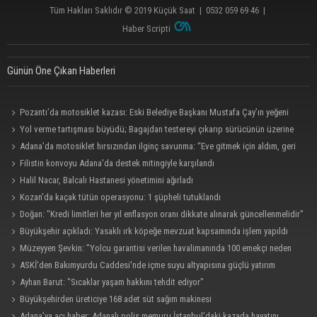
Tüm Hakları Saklıdır © 2019
Küçük Saat
|
0532 059 69 46
|
Haber Scripti
Günün Öne Çıkan Haberleri
Pozantı’da motosiklet kazası: Eski Belediye Başkanı Mustafa Çay’ın yeğeni
hayatını kaybetti
Yol verme tartışması büyüdü; Bagajdan testereyi çıkarıp sürücünün üzerine
yürüdü
Adana’da motosiklet hırsızından ilginç savunma: “Eve gitmek için aldım, geri
verecektim”
Filistin konvoyu Adana'da destek mitingiyle karşılandı
Halil Nacar, Balcalı Hastanesi yönetimini ağırladı
Kozan’da kaçak tütün operasyonu: 1 şüpheli tutuklandı
Doğan: "Kredi limitleri her yıl enflasyon oranı dikkate alınarak güncellenmelidir"
Büyükşehir açıkladı: Yasaklı ırk köpeğe mevzuat kapsamında işlem yapıldı
Müzeyyen Şevkin: "Yolcu garantisi verilen havalimanında 100 emekçi neden
işten çıkarılıyor?"
ASKİ'den Bakımyurdu Caddesi'nde içme suyu altyapısına güçlü yatırım
Ayhan Barut: "Sıcaklar yaşam hakkını tehdit ediyor"
Büyükşehirden üreticiye 168 adet süt sağım makinesi
Adana’ya acı haber: Adanalı polis memuru İstanbul’daki kazada hayatını