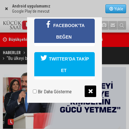
Android uygulamamız
Yükle
Google Play'de mevcut
FACEBOOK'TA
Büyükşehirden üreticiye 168 adet süt sağım makinesi
BEĞEN
Ayhan Barut: "Sıcaklar yaşam hakkını tehdit ediyor"
HABERLER
GÜNDEM
“Bu ülkeyi bölmeye kimsenin gücü yetmez”
TWITTER'DA TAKİP
ET
Bir Daha Gösterme