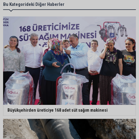
Büyükşehir açıkladı: Yasaklı ırk köpeğe mevzuat
Bu Kategorideki Diğer Haberler
kapsamında işlem yapıldı
Doğan: "Kredi limitleri her yıl enflasyon oranı
dikkate alınarak güncellenmelidir"
Adana’da motosiklet hırsızından ilginç savunma:
“Eve gitmek için aldım, geri verecektim”
Kozan’da kaçak tütün operasyonu: 1 şüpheli
tutuklandı
Büyükşehirden üreticiye 168 adet süt sağım makinesi
Filistin konvoyu Adana'da destek mitingiyle
karşılandı