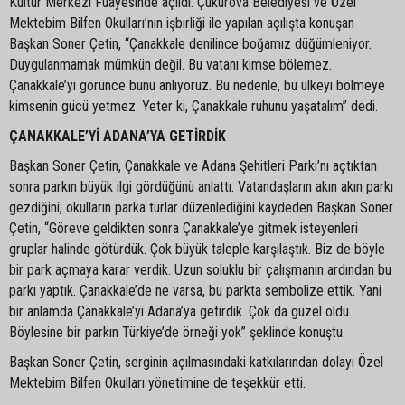
Kültür Merkezi Fuayesinde açıldı. Çukurova Belediyesi ve Özel
Mektebim Bilfen Okulları’nın işbirliği ile yapılan açılışta konuşan
Başkan Soner Çetin, “Çanakkale denilince boğamız düğümleniyor.
Duygulanmamak mümkün değil. Bu vatanı kimse bölemez.
Çanakkale’yi görünce bunu anlıyoruz. Bu nedenle, bu ülkeyi bölmeye
kimsenin gücü yetmez. Yeter ki, Çanakkale ruhunu yaşatalım” dedi.
ÇANAKKALE’Yİ ADANA’YA GETİRDİK
Başkan Soner Çetin, Çanakkale ve Adana Şehitleri Parkı’nı açtıktan
sonra parkın büyük ilgi gördüğünü anlattı. Vatandaşların akın akın parkı
gezdiğini, okulların parka turlar düzenlediğini kaydeden Başkan Soner
Çetin, “Göreve geldikten sonra Çanakkale’ye gitmek isteyenleri
gruplar halinde götürdük. Çok büyük taleple karşılaştık. Biz de böyle
bir park açmaya karar verdik. Uzun soluklu bir çalışmanın ardından bu
parkı yaptık. Çanakkale’de ne varsa, bu parkta sembolize ettik. Yani
bir anlamda Çanakkale’yi Adana’ya getirdik. Çok da güzel oldu.
Böylesine bir parkın Türkiye’de örneği yok” şeklinde konuştu.
Başkan Soner Çetin, serginin açılmasındaki katkılarından dolayı Özel
Mektebim Bilfen Okulları yönetimine de teşekkür etti.