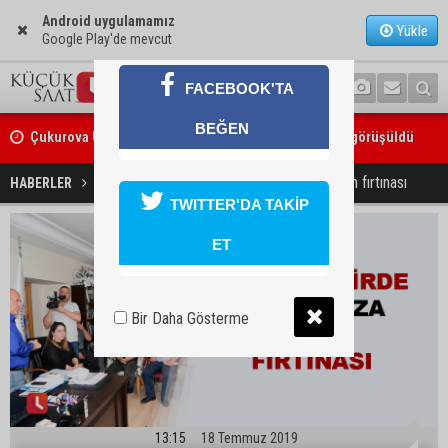
Android uygulamamız
Yükle
Google Play'de mevcut
FACEBOOK'TA
Çukurova Üniversitesi’nde Ar-Ge ve sanayi iş birliği görüşüldü
BEĞEN
Seyhan’da gıda işletmelerine sıkı denetim
Büyükşehirde Altın Koza beyin fırtınası
HABERLER
GÜNDEM
TWITTER'DA TAKİP
ET
Bir Daha Gösterme
13:15
18 Temmuz 2019