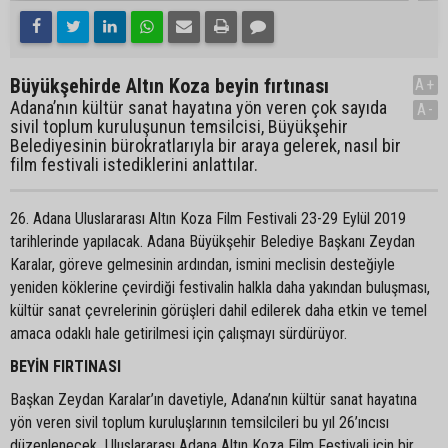
Büyükşehirde Altın Koza beyin fırtınası
A+
Adana’nın kültür sanat hayatına yön veren çok sayıda
A-
sivil toplum kuruluşunun temsilcisi, Büyükşehir
Belediyesinin bürokratlarıyla bir araya gelerek, nasıl bir
film festivali istediklerini anlattılar.
26. Adana Uluslararası Altın Koza Film Festivali 23-29 Eylül 2019
tarihlerinde yapılacak. Adana Büyükşehir Belediye Başkanı Zeydan
Karalar, göreve gelmesinin ardından, ismini meclisin desteğiyle
yeniden köklerine çevirdiği festivalin halkla daha yakından buluşması,
kültür sanat çevrelerinin görüşleri dahil edilerek daha etkin ve temel
amaca odaklı hale getirilmesi için çalışmayı sürdürüyor.
BEYİN FIRTINASI
Başkan Zeydan Karalar’ın davetiyle, Adana’nın kültür sanat hayatına
yön veren sivil toplum kuruluşlarının temsilcileri bu yıl 26’ıncısı
düzenlenecek Uluslararası Adana Altın Koza Film Festivali için bir