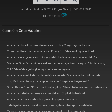
Tüm Hakları Saklıdır © 2019
Küçük Saat
|
0532 059 69 46
|
Haber Scripti
Günün Öne Çıkan Haberleri
Adana’da oto kilit iş yerinde esrarengiz olay: 2 kişi hayatını kaybetti
Çukurova Belediye Başkanı Emrah Kozay CHP’den ayrıldığını açıkladı
Adana’da aile içi arsa krizi: 95 yaşındaki kadının miras arsası satıldı, 17
milyonun 13 milyonu harcandı
Mimarlar Odası’ndan Adana Askeri Hastanesi için tescil çağrısı: “Satılmamalı,
amaç dışı kullanılmamalı”
CHP Adana’da ilçe başkanlığı atamaları netleşiyor
Adana’da internet kablosu hırsızlığı kamerada: Mahallenin bir bölümünde
internet erişimi kesildi
Doç. Dr. Efsun Somay’dan implant uyarısı: “Sigara en büyük risk”
Orhan Bayram’dan AK Parti’ye Yüreğir çıkışı: “Bizim belediye meclis üyelerimize
ne yaptınız? Siz önce onu anlatın”
Adana’da trafikte testereyle saldırı iddiası: Şüpheli tutuklandı
Adana’da taziye evinde silah çeken kişi gözaltına alındı
Belediye binasına girmek isteyen servisçilere biber gazlı müdahale
Ceyhan’da yangına giden itfaiye aracı devrildi: 3 kişi yaralandı