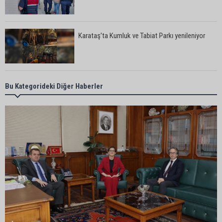
Karataş’ta Kumluk ve Tabiat Parkı yenileniyor
Bekir Şimşek’ten Mustafa Özkan’a ziyaret
Bu Kategorideki Diğer Haberler
Ceyhan’da asfalt çalışmaları sürüyor
Ceyhan’da açık hava sineması keyfi iki farklı
parkta devam ediyor