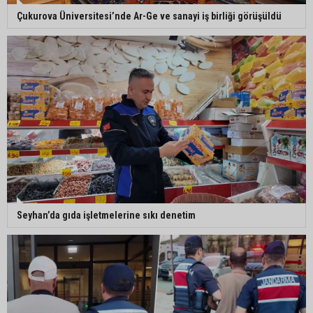
5. Yunusoğlu Futbol Turnuvası’nda final heyecanı
Çukurova Üniversitesi’nde Ar-Ge ve sanayi iş birliği görüşüldü
Ceyhan’da Necdet Sevinç Parkı’nda bakım
çalışması
Orhan Bayram’dan AK Parti’ye Yüreğir çıkışı:
“Bizim belediye meclis üyelerimize ne yaptınız?
Siz önce onu anlatın”
Seyhan’da gıda işletmelerine sıkı denetim