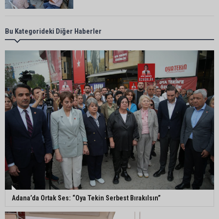
Adanalı iki teknik direktör Trendyol 1. Lig’de
Bu Kategorideki Diğer Haberler
görev yapacak
Süreyya Yavuz’dan şehit ailelerine ziyaret
Murat Şahin Aktürk, YENİ Parti Tufanbeyli İlçe
Başkanı oldu
ASKİ Genel Müdürü Mansur Aladağ emekli oldu
Adana’da Ortak Ses: “Oya Tekin Serbest Bırakılsın”