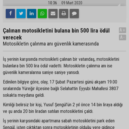
10:36
09 Mart 2020
Çalınan motosikletini bulana bin 500 lira ödül
A+
verecek
A-
Motosikletin çalınma anı güvenlik kamerasında
İş yerinin karşısında motosikleti çalınan bir vatandaş, motosikletini
bulanlara bin 500 lira ödül vadetti. Motosikletin çalınma anı ise
güvenlik kameralarına saniye saniye yansıdı.
Edinilen bilgiye göre, olay, 17 Şubat Pazartesi günü akşam 19.00
sıralarında Yüreğir ilçesine bağlı Selahattin Eyyubi Mahallesi 3807
sokakta meydana geldi.
Kimliği belirsiz bir kişi, Yusuf Şengül’ün 2 yıl önce 14 bin liraya aldığı
ve şu anda 20 bin liradan satılan motosikletini çaldı.
İş yerinin karşısındaki apartmana sabah motosikletini park eden
Şengül, işten çıktıktan sonra motosikletinin olduğu yere gidince