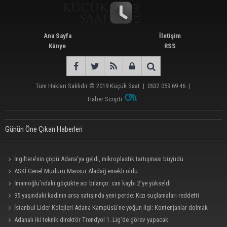
Ana Sayfa
İletişim
Künye
RSS
Tüm Hakları Saklıdır © 2019
Küçük Saat
|
0532 059 69 46
|
Haber Scripti
Günün Öne Çıkan Haberleri
İngiltere’nin çöpü Adana’ya geldi, mikroplastik tartışması büyüdü
ASKİ Genel Müdürü Mansur Aladağ emekli oldu
İmamoğlu’ndaki göçükte acı bilanço: can kaybı 2’ye yükseldi
95 yaşındaki kadının arsa satışında yeni perde: Kızı suçlamaları reddetti
İstanbul Lider Kolejleri Adana Kampüsü’ne yoğun ilgi: Kontenjanlar dolmak
üzere
Adanalı iki teknik direktör Trendyol 1. Lig’de görev yapacak