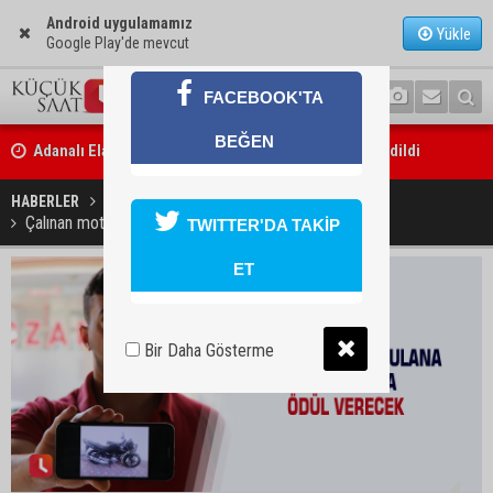
Android uygulamamız
Yükle
Google Play'de mevcut
FACEBOOK'TA
Adanalı Elanur Ateş, U15 Milli Takım kampına davet edildi
BEĞEN
Bakan Gürlek: “Hiçbir orman yangınının faili meçhul kalmasına müs
edilmeyecek”
HABERLER
YAŞAM
Çalınan motosikletini bulana bin 500 lira ödül verecek
TWITTER'DA TAKİP
ET
Bir Daha Gösterme