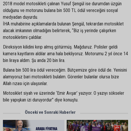
2018 model motosikleti çalınan Yusuf Şengül ise durumdan üzgün
olduğunu ve motorunu bulana bin 500 TL ödül vereceğini sosyal
medyadan duyurdu.
İHA muhabirine açıklamalarda bulunan Şengül, tekrardan motosiklet
alacak imkanının olmadığını belirterek, “Biz iş yerinde çalışırken
motosikletimi çaldılar.
Direksiyon kilidini kırıp almış götürmüş. Mağduruz. Polisler geldi
kamera kayıtlarını aldılar ama hala bekliyoruz. Motorumu 2 yıl önce 14
bin liraya aldım. Şu anda 20 bin lira.
Bulana bin 500 lira ödül vereceğim. Bütçemize göre ödül de. Yenisini
alamıyoruz bari motosikleti bulalım. Görenler bulanlar olursa bize
Allah rızası için ulaşsınlar.
Motosiklet siyah ve üzerinde ‘Emir Avşar’ yazıyor. O yazıyı sökseler
bile yapışkan izi duruyordur” diye konuştu.
Önceki ve Sonraki Haberler