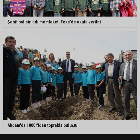
Şehit polisin adı memleketi Feke’de okula verildi
Akdam'da 1000 fidan toprakla buluştu