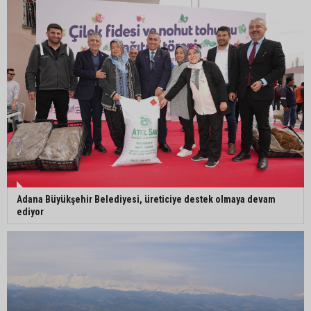
İngiltere’nin çöpü Adana’ya geldi, mikroplastik
tartışması büyüdü
ATÜ’de "Sunar Gastronomi ve Mutfak Sanatları
Akademisi" kuruluyor
Adana Büyükşehir Belediyesi, üreticiye destek olmaya devam
ediyor