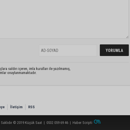
lara saldırı içeren, imla kuralları ile yazılmamış,
rumlar onaylanmamaktadır.
nye
İletişim
RSS
 Saklıdır © 2019
Küçük Saat
|
0532 059 69 46
|
Haber Scripti