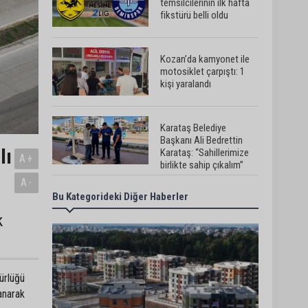
temsilcilerinin ilk hafta
fikstürü belli oldu
Kozan’da kamyonet ile
motosiklet çarpıştı: 1
kişi yaralandı
Karataş Belediye
Başkanı Ali Bedrettin
lı
Karataş: “Sahillerimize
A+
birlikte sahip çıkalım”
A-
Bu Kategorideki Diğer Haberler
Pozantı’da İlçe
Jandarma Komutanlığı
k
ekipleri vatandaşları
dijital dolandırıcılığa
karşı uyardı
Adana Lezzet Festivali
dürlüğü
için stratejik hazırlık
toplantısı yapıldı
anarak