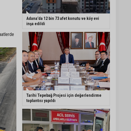
Adana’da 478 yıllık
Kemeraltı Camii’nde
Adana’da 12 bin 73 afet konutu ve köy evi
sprey boya krizi:
inşa edildi
Vatandaşlar denetimlerin
artırılmasını istedi
aatlerde
Adana’ya acı haber:
Adanalı polis memuru
İstanbul’daki kazada
hayatını kaybetti
Feke Belediyesi’nden
Çondu Mahallesi’nde yol
çalışması
Tarihi Tepebağ Projesi için değerlendirme
toplantısı yapıldı