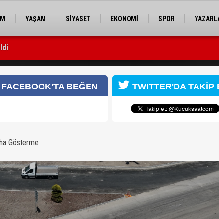
EM
YAŞAM
SİYASET
EKONOMİ
SPOR
YAZARL
ldi
sı yapıldı
ahatlatacak üçüncü akıllı kavşak
FACEBOOK'TA BEĞEN
TWITTER'DA TAKİP 
aha Gösterme