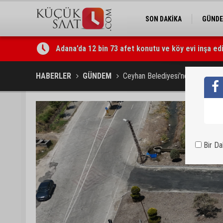
SON DAKİKA
GÜND
Adana’da 12 bin 73 afet konutu ve köy evi inşa edi
Tarihi Tepebağ Projesi için değerlendirme toplantı
HABERLER
GÜNDEM
Ceyhan Belediyesi'nden ulaşımı r
Bir D