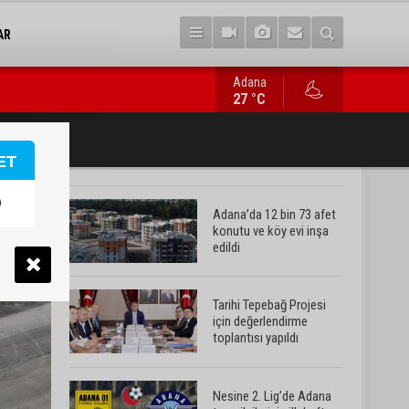
AR
Adana
Nesine 2. Lig’de Adana temsilcilerinin ilk hafta fikstürü belli ol
27 °C
ET
Adana’da 12 bin 73 afet
konutu ve köy evi inşa
edildi
Tarihi Tepebağ Projesi
için değerlendirme
toplantısı yapıldı
Nesine 2. Lig’de Adana