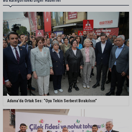
Bu Kategorideki Diğer Haberler
gerçekleştirildi
CHP Adana’da ilçe başkanlığı atamaları
netleşiyor
Adana Büyükşehir Yaz Spor Okulları’nda 30 bin
çocuk sporla buluştu
Beşiktaş dosyasında iki tahliye: Özcan Zenger ve
Utku Caner Çaykara serbest bırakıldı
Adana’da Ortak Ses: “Oya Tekin Serbest Bırakılsın”
Vali Mustafa Yavuz: “Adana’da huzur ve güven
ortamını daha da güçlendirmek için çalışıyoruz”