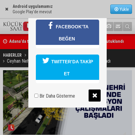
Android uygulamamız
Yükle
Google Play'de mevcut
FACEBOOK'TA
Adana’da trafikte testereyle saldırı iddiası: Şüpheli tutuklandı
BEĞEN
Adana’da internet kablosu hırsızlığı kamerada: Mahallenin bir böl
HABERLER
YAŞAM
internet erişimi kesildi
Ceyhan Nehri çevresinde rekreasyon çalışmaları başladı
TWITTER'DA TAKİP
ET
Bir Daha Gösterme