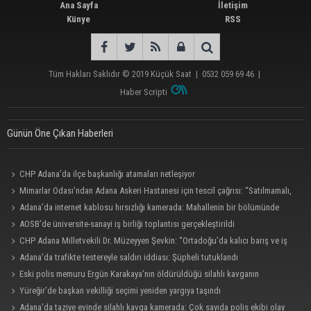
Ana Sayfa
İletişim
Künye
RSS
Tüm Hakları Saklıdır © 2019
Küçük Saat
|
0532 059 69 46
|
Haber Scripti
Günün Öne Çıkan Haberleri
CHP Adana’da ilçe başkanlığı atamaları netleşiyor
Mimarlar Odası’ndan Adana Askeri Hastanesi için tescil çağrısı: “Satılmamalı,
amaç dışı kullanılmamalı”
Adana’da internet kablosu hırsızlığı kamerada: Mahallenin bir bölümünde
internet erişimi kesildi
AOSB’de üniversite-sanayi iş birliği toplantısı gerçekleştirildi
CHP Adana Milletvekili Dr. Müzeyyen Şevkin: “Ortadoğu’da kalıcı barış ve iş
birliği sağlanmalı”
Adana’da trafikte testereyle saldırı iddiası: Şüpheli tutuklandı
Eski polis memuru Ergün Karakaya’nın öldürüldüğü silahlı kavganın
görüntüleri ortaya çıktı
Yüreğir’de başkan vekilliği seçimi yeniden yargıya taşındı
Adana’da taziye evinde silahlı kavga kamerada: Çok sayıda polis ekibi olay