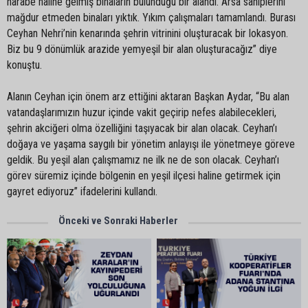
harabe haline gelmiş binaların bulunduğu bir alandı. Arsa sahiplerini
mağdur etmeden binaları yıktık. Yıkım çalışmaları tamamlandı. Burası
Ceyhan Nehri’nin kenarında şehrin vitrinini oluşturacak bir lokasyon.
Biz bu 9 dönümlük arazide yemyeşil bir alan oluşturacağız” diye
konuştu.
Alanın Ceyhan için önem arz ettiğini aktaran Başkan Aydar, “Bu alan
vatandaşlarımızın huzur içinde vakit geçirip nefes alabilecekleri,
şehrin akciğeri olma özelliğini taşıyacak bir alan olacak. Ceyhan’ı
doğaya ve yaşama saygılı bir yönetim anlayışı ile yönetmeye göreve
geldik. Bu yeşil alan çalışmamız ne ilk ne de son olacak. Ceyhan’ı
görev süremiz içinde bölgenin en yeşil ilçesi haline getirmek için
gayret ediyoruz” ifadelerini kullandı.
Önceki ve Sonraki Haberler