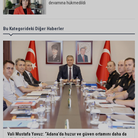
devamına hükmedildi
Adana’da taziye evinde silahlı kavga kamerada:
Bu Kategorideki Diğer Haberler
Çok sayıda polis ekibi olay yerine sevk edildi
Adana’da parktaki OED cihazını çalan şüpheli
tutuklandı
Seyhan’da fırın ve pastanelere hijyen denetimi
gerçekleştirildi
Eski polis memuru Ergün Karakaya’nın
öldürüldüğü silahlı kavganın görüntüleri ortaya
çıktı
Vali Mustafa Yavuz: “Adana’da huzur ve güven ortamını daha da