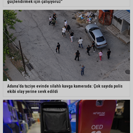
güçlendirmek için çalışıyoruz”
İmamoğlu’nda hijyen ve etiket kontrolü
Mustafa Özkan: "Yüreğir Belediye Başkan
Vekilliği seçimine ilişkin hukuki süreç başlatıldı"
Adana’da taziye evinde silahlı kavga kamerada: Çok sayıda polis
ekibi olay yerine sevk edildi