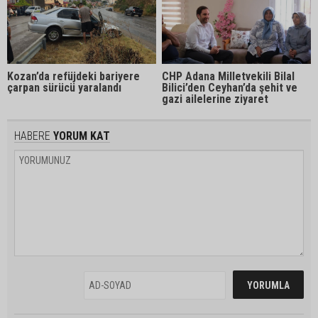
Kozan’da refüjdeki bariyere
CHP Adana Milletvekili Bilal
çarpan sürücü yaralandı
Bilici’den Ceyhan’da şehit ve
gazi ailelerine ziyaret
HABERE
YORUM KAT