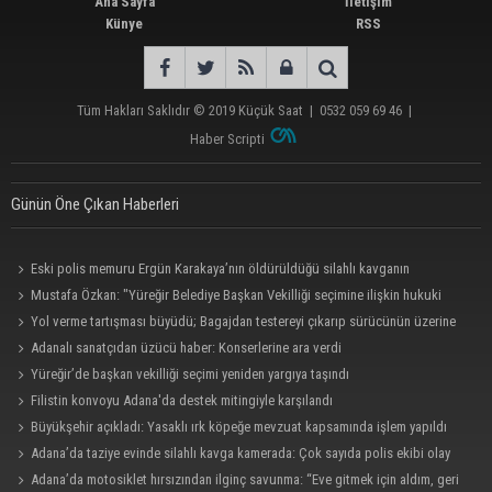
Ana Sayfa
İletişim
Künye
RSS
Tüm Hakları Saklıdır © 2019
Küçük Saat
|
0532 059 69 46
|
Haber Scripti
Günün Öne Çıkan Haberleri
Eski polis memuru Ergün Karakaya’nın öldürüldüğü silahlı kavganın
görüntüleri ortaya çıktı
Mustafa Özkan: "Yüreğir Belediye Başkan Vekilliği seçimine ilişkin hukuki
süreç başlatıldı"
Yol verme tartışması büyüdü; Bagajdan testereyi çıkarıp sürücünün üzerine
yürüdü
Adanalı sanatçıdan üzücü haber: Konserlerine ara verdi
Yüreğir’de başkan vekilliği seçimi yeniden yargıya taşındı
Filistin konvoyu Adana'da destek mitingiyle karşılandı
Büyükşehir açıkladı: Yasaklı ırk köpeğe mevzuat kapsamında işlem yapıldı
Adana’da taziye evinde silahlı kavga kamerada: Çok sayıda polis ekibi olay
yerine sevk edildi
Adana’da motosiklet hırsızından ilginç savunma: “Eve gitmek için aldım, geri