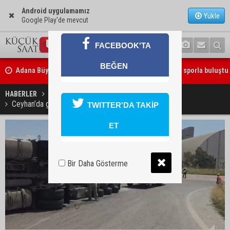
Android uygulamamız
Yükle
Google Play'de mevcut
FACEBOOK'TA
BEĞEN
Beşiktaş dosyasında iki tahliye: Özcan Zenger ve Utku Caner Çaykar
bırakıldı
HABERLER
GÜNDEM
Ceyhan’da gübre yüklü tır devrildi: Sürücü yaralandı
TWITTER'DA TAKİP
ET
Bir Daha Gösterme