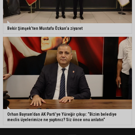
Bekir Şimşek’ten Mustafa Özkan’a ziyaret
Orhan Bayram’dan AK Parti’ye Yüreğir çıkışı: “Bizim belediye
meclis üyelerimize ne yaptınız? Siz önce onu anlatın”