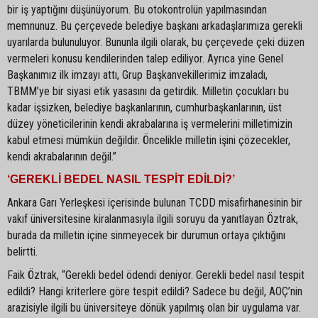
bir iş yaptığını düşünüyorum. Bu otokontrolün yapılmasından
memnunuz. Bu çerçevede belediye başkanı arkadaşlarımıza gerekli
uyarılarda bulunuluyor. Bununla ilgili olarak, bu çerçevede çeki düzen
vermeleri konusu kendilerinden talep ediliyor. Ayrıca yine Genel
Başkanımız ilk imzayı attı, Grup Başkanvekillerimiz imzaladı,
TBMM’ye bir siyasi etik yasasını da getirdik. Milletin çocukları bu
kadar işsizken, belediye başkanlarının, cumhurbaşkanlarının, üst
düzey yöneticilerinin kendi akrabalarına iş vermelerini milletimizin
kabul etmesi mümkün değildir. Öncelikle milletin işini çözecekler,
kendi akrabalarının değil.”
‘GEREKLİ BEDEL NASIL TESPİT EDİLDİ?’
Ankara Garı Yerleşkesi içerisinde bulunan TCDD misafirhanesinin bir
vakıf üniversitesine kiralanmasıyla ilgili soruyu da yanıtlayan Öztrak,
burada da milletin içine sinmeyecek bir durumun ortaya çıktığını
belirtti.
Faik Öztrak, “Gerekli bedel ödendi deniyor. Gerekli bedel nasıl tespit
edildi? Hangi kriterlere göre tespit edildi? Sadece bu değil, AOÇ’nin
arazisiyle ilgili bu üniversiteye dönük yapılmış olan bir uygulama var.