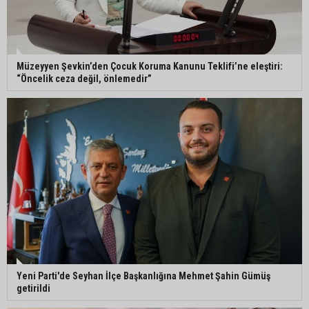
göçük meydana geldi
Müzeyyen Şevkin’den Çocuk Koruma Kanunu
Müzeyyen Şevkin’den Çocuk Koruma Kanunu Teklifi’ne eleştiri:
Teklifi’ne eleştiri: “Öncelik ceza değil, önlemedir”
“Öncelik ceza değil, önlemedir”
Adana’da sıcağın boyutu: Asfaltta yumurta pişti
Yeni Parti'de Seyhan İlçe Başkanlığına Mehmet
Şahin Gümüş getirildi
Yeni Parti'de Seyhan İlçe Başkanlığına Mehmet Şahin Gümüş
getirildi