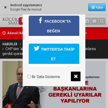
Android uygulamamız
Yükle
Google Play'de mevcut
FACEBOOK'TA
Adanalı NASA astronotu Deniz Burnham uzaya gidiyor
BEĞEN
Kozan’da üreticilere yangın ve anız uyarısı
HABERLER
SİYASET
CHP’den ‘akraba atamaları’ açıklaması: Belediye başkanlarına
TWITTER'DA TAKİP
gerekli uyarılar yapılıyor
ET
Bir Daha Gösterme