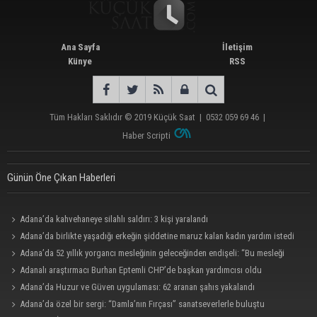
Ana Sayfa
İletişim
Künye
RSS
Tüm Hakları Saklıdır © 2019
Küçük Saat
|
0532 059 69 46
|
Haber Scripti
Günün Öne Çıkan Haberleri
Adana’da kahvehaneye silahlı saldırı: 3 kişi yaralandı
Adana’da birlikte yaşadığı erkeğin şiddetine maruz kalan kadın yardım istedi
Adana’da 52 yıllık yorgancı mesleğinin geleceğinden endişeli: “Bu mesleği
çocuğuma bile öğretemedim”
Adanalı araştırmacı Burhan Eptemli CHP’de başkan yardımcısı oldu
Adana’da Huzur ve Güven uygulaması: 62 aranan şahıs yakalandı
Adana’da özel bir sergi: “Damla’nın Fırçası” sanatseverlerle buluştu