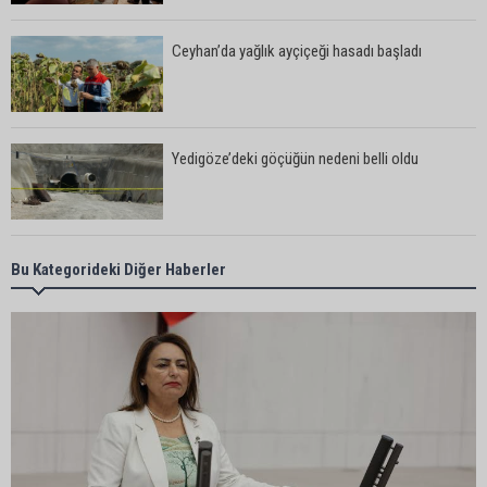
Ceyhan’da yağlık ayçiçeği hasadı başladı
Yedigöze’deki göçüğün nedeni belli oldu
Kozan’da turunçgil zararlısına karşı biyolojik
Bu Kategorideki Diğer Haberler
mücadele
Yedigöze İçme Suyu Projesi çalışmalarında
göçük: 1 işçi hayatını kaybetti
Yedigöze İçme Suyu Projesi çalışmalarında