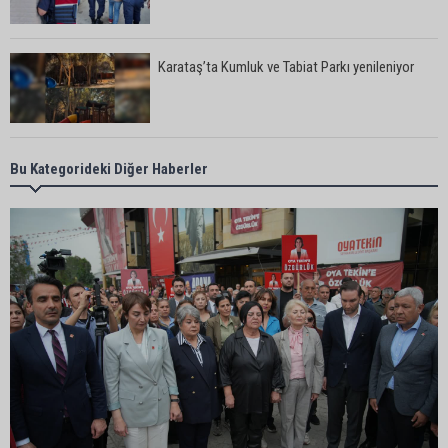
Karataş’ta Kumluk ve Tabiat Parkı yenileniyor
Bekir Şimşek’ten Mustafa Özkan’a ziyaret
Bu Kategorideki Diğer Haberler
Ceyhan’da asfalt çalışmaları sürüyor
Ceyhan’da açık hava sineması keyfi iki farklı
parkta devam ediyor