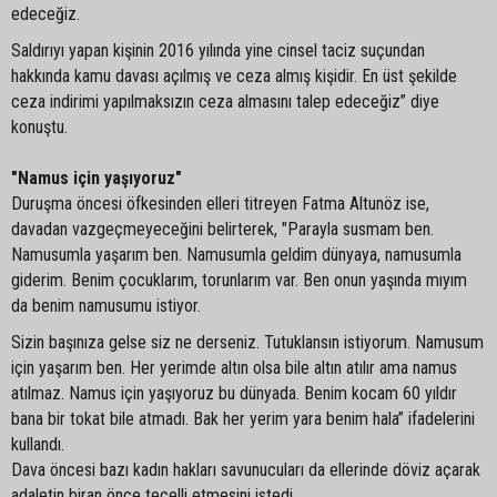
edeceğiz.
Saldırıyı yapan kişinin 2016 yılında yine cinsel taciz suçundan
hakkında kamu davası açılmış ve ceza almış kişidir. En üst şekilde
ceza indirimi yapılmaksızın ceza almasını talep edeceğiz” diye
konuştu.
"Namus için yaşıyoruz"
Duruşma öncesi öfkesinden elleri titreyen Fatma Altunöz ise,
davadan vazgeçmeyeceğini belirterek, "Parayla susmam ben.
Namusumla yaşarım ben. Namusumla geldim dünyaya, namusumla
giderim. Benim çocuklarım, torunlarım var. Ben onun yaşında mıyım
da benim namusumu istiyor.
Sizin başınıza gelse siz ne derseniz. Tutuklansın istiyorum. Namusum
için yaşarım ben. Her yerimde altın olsa bile altın atılır ama namus
atılmaz. Namus için yaşıyoruz bu dünyada. Benim kocam 60 yıldır
bana bir tokat bile atmadı. Bak her yerim yara benim hala” ifadelerini
kullandı.
Dava öncesi bazı kadın hakları savunucuları da ellerinde döviz açarak
adaletin biran önce tecelli etmesini istedi.