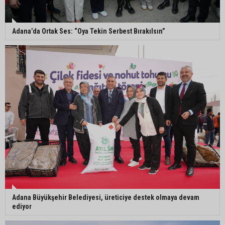
5. Yunusoğlu Futbol Turnuvası’nda final heyecanı
Adana’da Ortak Ses: “Oya Tekin Serbest Bırakılsın”
Ceyhan’da Necdet Sevinç Parkı’nda bakım
çalışması
Orhan Bayram’dan AK Parti’ye Yüreğir çıkışı:
“Bizim belediye meclis üyelerimize ne yaptınız?
Siz önce onu anlatın”
Adana Büyükşehir Belediyesi, üreticiye destek olmaya devam
ediyor