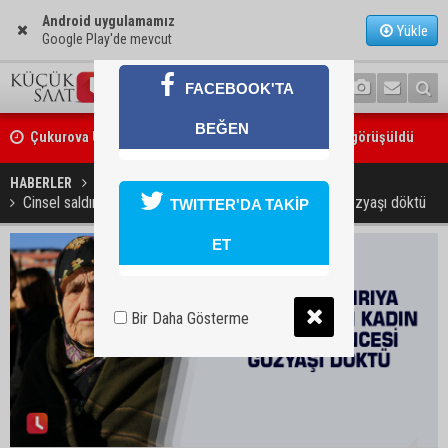
Android uygulamamız
Yükle
Google Play'de mevcut
FACEBOOK'TA
Çukurova Üniversitesi’nde Ar-Ge ve sanayi iş birliği görüşüldü
BEĞEN
Seyhan’da gıda işletmelerine sıkı denetim
HABERLER
YAŞAM
Cinsel saldırıya uğrayan yaşlı kadın duruşma öncesi gözyaşı döktü
TWITTER'DA TAKİP
ET
Bir Daha Gösterme