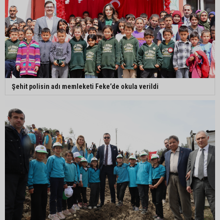
Şehit polisin adı memleketi Feke’de okula verildi