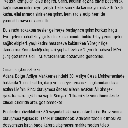
"yetişin komşular" diye bağırdı. Şahıs, kadının ağzına eliyle bastırarak
bağırmasını önlemeye çalıştı. Daha sonra da kadına yumruk attı. Yaşlı
kadın, elini ısırınca sinirlenen şahıs, hem taciz edip hem de
yumruklamaya devam etti.
Bu sırada sokaktan sesler gelmeye başlayınca şahıs korkup kaçtı.
Eve gelen mahalleli, yaşlı kadını kanlar içinde buldu. Olay yerine gelen
sağlık ekipleri, yaşlı kadını hastaneye kaldırırken Yüreğir İlçe
Jandarma Komutanlığı ekipleri şüpheli evli ve 2 çocuk babası İ.M.’yi
(54) gözaltına aldı. İ.M. tutuklanarak cezaevine gönderildi.
Cinsel suçtan sabıkalı
Adana Bölge Adliye Mahkemesindeki 30. Asliye Ceza Mahkemesinde
hakkında ‘Cinsel saldırı, darp ve haneye tecavüz’ suçlarından dava
açılan İ.M.’nin ikinci duruşması öncesi ailenin avukatı Ali Şimşek,
gazetecilere açıklama yaptı. Şimşek, “Ülkemizde son dönemlerde
cinsel saldırıda artış gözlenmekte.
Bugünde müvekkilimiz 80 yaşında bakıma muhtaç birisi. Biraz sonra
duruşması yapılacak. Tanıklar dinlenecek. Adaletin tecelli etmesi ve
dosyamızın biran önce karara ulaşmasını mahkemeden talep