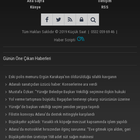
Ana Sayfa
İletişim
Künye
RSS
Tüm Hakları Saklıdır © 2019
Küçük Saat
|
0532 059 69 46
|
Haber Scripti
Günün Öne Çıkan Haberleri
Eski polis memuru Ergün Karakaya’nın öldürüldüğü silahlı kavganın
görüntüleri ortaya çıktı
Adanalı sanatçıdan üzücü haber: Konserlerine ara verdi
Mustafa Özkan: "Yüreğir Belediye Başkan Vekilliği seçimine ilişkin hukuki
süreç başlatıldı"
Yol verme tartışması büyüdü; Bagajdan testereyi çıkarıp sürücünün üzerine
yürüdü
Yüreğir’de başkan vekilliği seçimi yeniden yargıya taşındı
Filistin konvoyu Adana'da destek mitingiyle karşılandı
Büyükşehir açıkladı: Yasaklı ırk köpeğe mevzuat kapsamında işlem yapıldı
Adana’da motosiklet hırsızından ilginç savunma: “Eve gitmek için aldım, geri
verecektim”
Büyükşehirden üreticiye 168 adet süt sağım makinesi