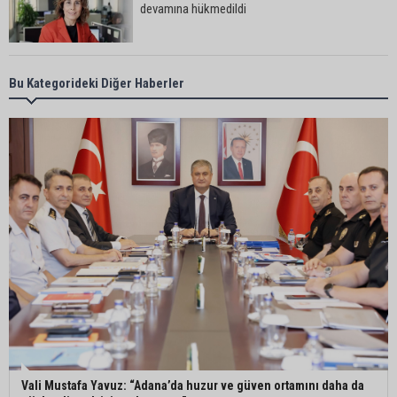
devamına hükmedildi
Adana’da taziye evinde silahlı kavga kamerada:
Bu Kategorideki Diğer Haberler
Çok sayıda polis ekibi olay yerine sevk edildi
Adana’da parktaki OED cihazını çalan şüpheli
tutuklandı
Seyhan’da fırın ve pastanelere hijyen denetimi
gerçekleştirildi
Eski polis memuru Ergün Karakaya’nın
öldürüldüğü silahlı kavganın görüntüleri ortaya
çıktı
Vali Mustafa Yavuz: “Adana’da huzur ve güven ortamını daha da