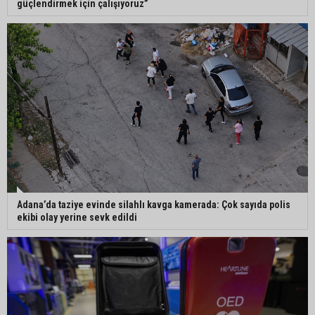
güçlendirmek için çalışıyoruz”
İmamoğlu’nda hijyen ve etiket kontrolü
Mustafa Özkan: "Yüreğir Belediye Başkan
Vekilliği seçimine ilişkin hukuki süreç başlatıldı"
Adana’da taziye evinde silahlı kavga kamerada: Çok sayıda polis
ekibi olay yerine sevk edildi