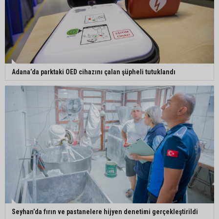
Adana’da parktaki OED cihazını çalan şüpheli tutuklandı
Seyhan’da fırın ve pastanelere hijyen denetimi gerçekleştirildi