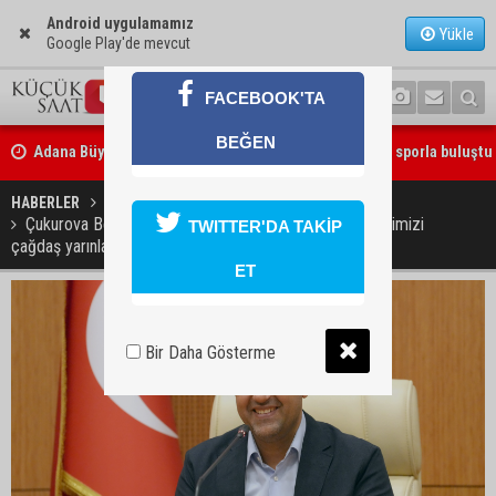
Android uygulamamız
Yükle
Google Play'de mevcut
FACEBOOK'TA
Adana Büyükşehir Yaz Spor Okulları’nda 30 bin çocuk sporla buluştu
BEĞEN
Beşiktaş dosyasında iki tahliye: Özcan Zenger ve Utku Caner Çaykar
bırakıldı
HABERLER
GÜNDEM
Çukurova Belediye Başkanı Emrah Kozay ''Cumhuriyetimizi
TWITTER'DA TAKİP
çağdaş yarınlara gençlerimiz taşıyacak''
ET
Bir Daha Gösterme