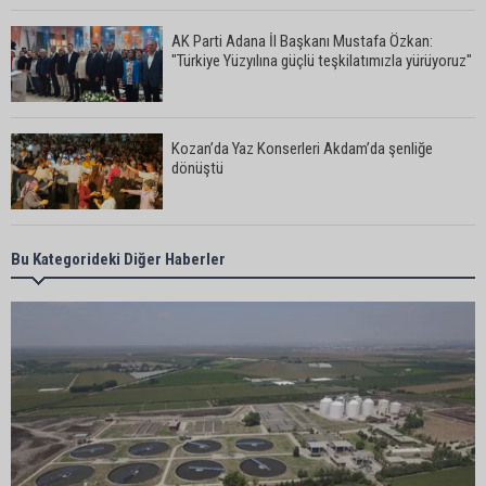
AK Parti Adana İl Başkanı Mustafa Özkan:
"Türkiye Yüzyılına güçlü teşkilatımızla yürüyoruz"
Kozan’da Yaz Konserleri Akdam’da şenliğe
dönüştü
Adana’da sıcaklık alarmı: Hissedilen 43 dereceyi
Bu Kategorideki Diğer Haberler
bulacak
Yumurtalık’ta ulaşım çalışmaları hızlandı: Yol ve
kaldırımlar yenileniyor
Otoyolda akılalmaz olay: Önce çaldılar, sonra