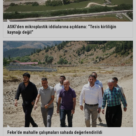
“Hırsız çok” diye uyardılar
Müzeyyen Şevkin: “Mısırın alım fiyatı en az 17 lira
ASKİ’den mikroplastik iddialarına açıklama: “Tesis kirliliğin
olarak açıklanmalı”
kaynağı değil”
95 yaşındaki kadının arsa satışında yeni perde:
Kızı suçlamaları reddetti
İmamoğlu’ndaki göçükte acı bilanço: can kaybı
2’ye yükseldi
Feke’de mahalle çalışmaları sahada değerlendirildi