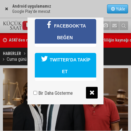
Android uygulamamız
Yükle
Google Play'de mevcut
FACEBOOK'TA
ASKİ’den mikroplastik iddialarına açıklama: “Tesis kirliliğin kaynağı 
BEĞEN
Feke’de mahalle çalışmaları sahada değerlendirildi
HABERLER
GÜNDEM
Cuma günü Adanalı tutuklular tahliye edilecek mi?
TWITTER'DA TAKİP
ET
Bir Daha Gösterme