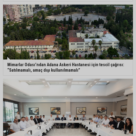
Mahkemeden Oya Tekin kararı: Tutukluluk halinin
devamına hükmedildi
Adana’da taziye evinde silahlı kavga kamerada:
Çok sayıda polis ekibi olay yerine sevk edildi
Mimarlar Odası’ndan Adana Askeri Hastanesi için tescil çağrısı:
“Satılmamalı, amaç dışı kullanılmamalı”