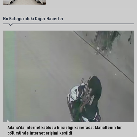
CHP Adana’da ilçe başkanlığı atamaları
Bu Kategorideki Diğer Haberler
netleşiyor
Adana Büyükşehir Yaz Spor Okulları’nda 30 bin
çocuk sporla buluştu
Beşiktaş dosyasında iki tahliye: Özcan Zenger ve
Utku Caner Çaykara serbest bırakıldı
Vali Mustafa Yavuz: “Adana’da huzur ve güven
ortamını daha da güçlendirmek için çalışıyoruz”
Adana’da internet kablosu hırsızlığı kamerada: Mahallenin bir
bölümünde internet erişimi kesildi