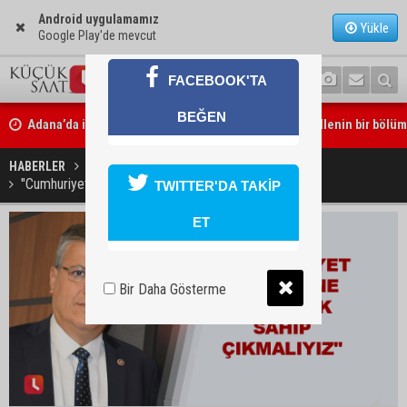
Android uygulamamız
Yükle
Google Play'de mevcut
FACEBOOK'TA
Adana’da internet kablosu hırsızlığı kamerada: Mahallenin bir böl
BEĞEN
internet erişimi kesildi
HABERLER
GÜNDEM
Mimarlar Odası’ndan Adana Askeri Hastanesi için tescil çağrısı: “Sa
"Cumhuriyet ilkelerine daha çok sahip çıkmalıyız"
TWITTER'DA TAKİP
amaç dışı kullanılmamalı”
ET
Bir Daha Gösterme