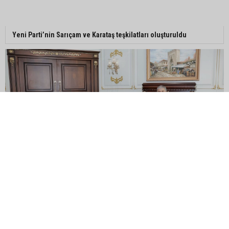
Yeni Parti’nin Sarıçam ve Karataş teşkilatları oluşturuldu
Feke Belediye Başkanı Cömert Özen, Adana Valisi Mustafa
Yavuz’u makamında ziyaret etti