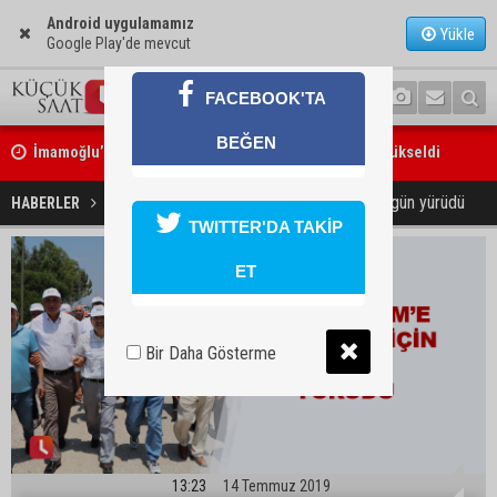
Android uygulamamız
Yükle
Google Play'de mevcut
FACEBOOK'TA
İmamoğlu’ndaki göçükte acı bilanço: can kaybı 2’ye yükseldi
BEĞEN
Feke’de motosiklet ağaca çarptı: 1 kişi hayatını kaybetti
Eren Erdem’e özgürlük için 5 gün yürüdü
HABERLER
GÜNDEM
TWITTER'DA TAKİP
ET
Bir Daha Gösterme
13:23
14 Temmuz 2019