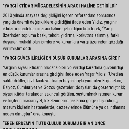
“YARGI İKTİDAR MÜCADELESİNİN ARACI HALİNE GETİRİLDİ”
2010 yılında anayasa değişikliğini içeren referandum sonrasında
yargıda önemli değişikliklere gidildiğini ifade eden Yıldız, yargının
iktidar mücadelesinin aracı haline getirildiğini belirterek, “Yargı
üzerinden topluma baskı, tehdit, yıldırma, korkutma salınmış, farklı
düşünen muhalif olan isimlere ve kurumlara yargı üzerinden gözdağı
verilmiştir” dedi.
“YARGI GÜVENİLİRLİĞİ EN DÜŞÜK KURUMLAR ARASINA GİRDİ”
Yargının siyasi iktidarın müdahaleleri ve verdiği kararlarla güvenilirliği
en düşük kurumlar arasına girdiğini ifade eden Yaşar Yıldız, “Üretilen
sahte deliller, gizli tanık ve itirafçı beyanlarıyla yürütülen Ergenekon,
Balyoz, Cumhuriyet ve Sözcü gazeteleri dosyaları da göstermiştir ki;
siyasi iktidar tarafından sakıncalı görülen, susturulmak istenen kurum
ve kişilerin masumiyet, lekelenmeme haklarına gölge düşürülmüş,
masum kişilerin hastanelerde, cezaevlerinde ölümüne ya da intiharına
neden olmuştur” diye konuştu.
“EREN ERDEM’İN TUTUKLULUK DURUMU BİR AN ÖNCE