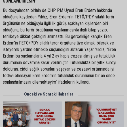
SONLANDIRILSIN”
Bu dosyalardan birinin de CHP PM Üyesi Eren Erdem hakkında
olduğunu kaydeden Yıldız, Eren Erdem'in FETÖ/PDY silahlı terör
örgütünün ne olduğuyla ilgili ilk görüş açıklayan kişilerden biri
olduğunu, bu terör örgütünün yapılanmasıyla ilgili kitap yazıp,
tehlikeye dikkat çektiğini anımsattı. Bu gerçekliğe karşılık Eren
Erdem'in FETÖ/PDY silahlı terör örgütüne üye olmak, bilerek ve
isteyerek yardım etmekle suçlandığını aktaran Yaşar Yıldız, "Eren
Erdem bu suçlamalarla 4 yıl 2 ay hapis cezası almış ve tutukluluk
durumunun devamına karar verilmiştir. Tutuklulukta bir yıllık süreyi
dolduran, ciddi sağlık sorunları yaşayan ve cezaevi ortamında iyi
tedavi olamayan Eren Erdem'in tutukluluk durumunun bir an önce
sonlandırılmasını dilemekteyim" ifadelerini kullandı.
Önceki ve Sonraki Haberler