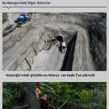
Feke Belediye Başkanı Cömert Özen, Adana
Bu Kategorideki Diğer Haberler
Valisi Mustafa Yavuz’u makamında ziyaret etti
Yeni Parti Çukurova kurucu ilçe başkanı Ümit Arif
Özsoy oldu
Enerji ve Tabii Kaynaklar Bakanı Alparslan
Bayraktar: “Ceyhan’ı Rotterdam’a çevirebiliriz”
Başkan Ali Bedrettin Karataş’tan sahiller için
İmamoğlu’ndaki göçükte acı bilanço: can kaybı 2’ye yükseldi
duyarlılık çağrısı
MHP Adana İl Başkanı Hakan Yıldırım:
“Liderimize dil uzatmak sizin haddinize değildir”