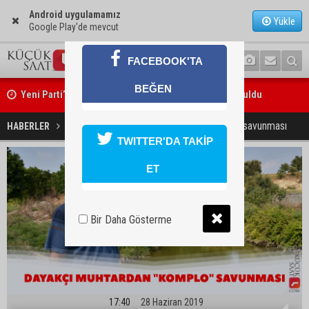
Android uygulamamız
Yükle
Google Play'de mevcut
FACEBOOK'TA
Yeni Parti’nin Sarıçam ve Karataş teşkilatları oluşturuldu
BEĞEN
Feke Belediye Başkanı Cömert Özen, Adana Valisi Mustafa Yavuz’u
Dayakçı muhtardan "komplo" savunması
HABERLER
GÜNDEM
ziyaret etti
TWITTER'DA TAKİP
ET
Bir Daha Gösterme
17:40
28 Haziran 2019