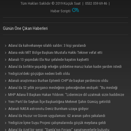
Tüm Hakları Saklıdır © 2019
Küçük Saat
|
0532 059 69 46
|
Haber Scripti
Günün Öne Çıkan Haberleri
Adana’da kahvehaneye silahlı saldırı: 3 kişi yaralandı
Adana eski MİT Bölge Başkanı Mustafa Hakkı Tekiner vefat etti
Adanalı 13 yaşındaki Ela Nur şelalede hayatını kaybetti
Adana’da birlikte yaşadığı erkeğin şiddetine maruz kalan kadın yardım istedi
Yedigöze’deki göçüğün nedeni belli oldu
Adanalı araştırmacı Burhan Eptemli CHP’de başkan yardımcısı oldu
Adana’da 52 yıllık yorgancı mesleğinin geleceğinden endişeli: “Bu mesleği
çocuğuma bile öğretemedim”
MHP Adana İl Başkanı Hakan Yıldırım: “Liderimize dil uzatmak sizin haddinize
değildir”
Yeni Parti'de Seyhan İlçe Başkanlığına Mehmet Şahin Gümüş getirildi
Adanalı NASA astronotu Deniz Burnham uzaya gidiyor
Adana’da Huzur ve Güven uygulaması: 62 aranan şahıs yakalandı
Yedigöze İçme Suyu Projesi çalışmalarında göçük meydana geldi
Adana’da özel bir sergi: “Damla’nın Fırçası” sanatseverlerle buluştu