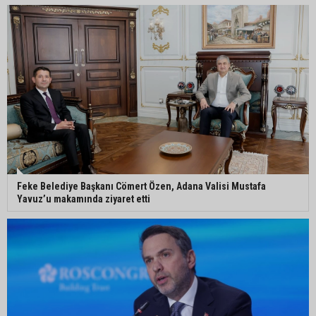
Kozan’da üreticilere yangın ve anız uyarısı
Ceyhan’da yağlık ayçiçeği hasadı başladı
Feke Belediye Başkanı Cömert Özen, Adana Valisi Mustafa
Yavuz’u makamında ziyaret etti