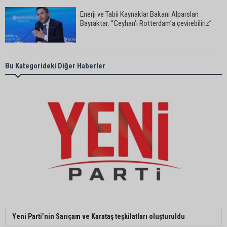
Enerji ve Tabii Kaynaklar Bakanı Alparslan
Bayraktar: “Ceyhan’ı Rotterdam’a çevirebiliriz”
Başkan Ali Bedrettin Karataş’tan sahiller için
Bu Kategorideki Diğer Haberler
duyarlılık çağrısı
MHP Adana İl Başkanı Hakan Yıldırım:
“Liderimize dil uzatmak sizin haddinize değildir”
Adanalı 13 yaşındaki Ela Nur şelalede hayatını
kaybetti
Adanalı NASA astronotu Deniz Burnham uzaya
Yeni Parti’nin Sarıçam ve Karataş teşkilatları oluşturuldu
gidiyor