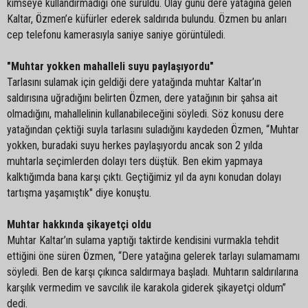
kimseye kullandırmadığı öne sürüldü. Olay günü dere yatağına gelen
Kaltar, Özmen’e küfürler ederek saldırıda bulundu. Özmen bu anları
cep telefonu kamerasıyla saniye saniye görüntüledi.
"Muhtar yokken mahalleli suyu paylaşıyordu"
Tarlasını sulamak için geldiği dere yatağında muhtar Kaltar’ın
saldırısına uğradığını belirten Özmen, dere yatağının bir şahsa ait
olmadığını, mahallelinin kullanabileceğini söyledi. Söz konusu dere
yatağından çektiği suyla tarlasını suladığını kaydeden Özmen, “Muhtar
yokken, buradaki suyu herkes paylaşıyordu ancak son 2 yılda
muhtarla seçimlerden dolayı ters düştük. Ben ekim yapmaya
kalktığımda bana karşı çıktı. Geçtiğimiz yıl da aynı konudan dolayı
tartışma yaşamıştık" diye konuştu.
Muhtar hakkında şikayetçi oldu
Muhtar Kaltar’ın sulama yaptığı taktirde kendisini vurmakla tehdit
ettiğini öne süren Özmen, “Dere yatağına gelerek tarlayı sulamamamı
söyledi. Ben de karşı çıkınca saldırmaya başladı. Muhtarın saldırılarına
karşılık vermedim ve savcılık ile karakola giderek şikayetçi oldum”
dedi.