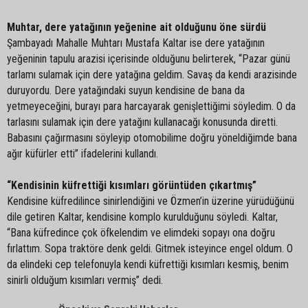
Muhtar, dere yatağının yeğenine ait olduğunu öne sürdü
Şambayadı Mahalle Muhtarı Mustafa Kaltar ise dere yatağının
yeğeninin tapulu arazisi içerisinde olduğunu belirterek, “Pazar günü
tarlamı sulamak için dere yatağına geldim. Savaş da kendi arazisinde
duruyordu. Dere yatağındaki suyun kendisine de bana da
yetmeyeceğini, burayı para harcayarak genişlettiğimi söyledim. O da
tarlasını sulamak için dere yatağını kullanacağı konusunda diretti.
Babasını çağırmasını söyleyip otomobilime doğru yöneldiğimde bana
ağır küfürler etti” ifadelerini kullandı.
“Kendisinin küfrettiği kısımları görüntüden çıkartmış”
Kendisine küfredilince sinirlendiğini ve Özmen’in üzerine yürüdüğünü
dile getiren Kaltar, kendisine komplo kurulduğunu söyledi. Kaltar,
“Bana küfredince çok öfkelendim ve elimdeki sopayı ona doğru
fırlattım. Sopa traktöre denk geldi. Gitmek isteyince engel oldum. O
da elindeki cep telefonuyla kendi küfrettiği kısımları kesmiş, benim
sinirli olduğum kısımları vermiş” dedi.