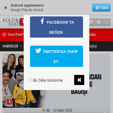
Android uygulamamız
Yükle
Google Play'de mevcut
FACEBOOK'TA
Yeni Parti’nin Sarıçam ve Karataş teşkilatları oluşturuldu
BEĞEN
Feke Belediye Başkanı Cömert Özen, Adana Valisi Mustafa Yavuz’u
Dizi oyuncularından kök hücre bağışı
ziyaret etti
HABERLER
YAŞAM
TWITTER'DA TAKİP
ET
Bir Daha Gösterme
11:42
01 Mart 2020