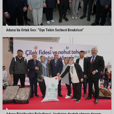
Adanalı NASA astronotu Deniz Burnham uzaya
gidiyor
Adana’da Ortak Ses: “Oya Tekin Serbest Bırakılsın”
Kozan’da üreticilere yangın ve anız uyarısı
Ceyhan’da yağlık ayçiçeği hasadı başladı