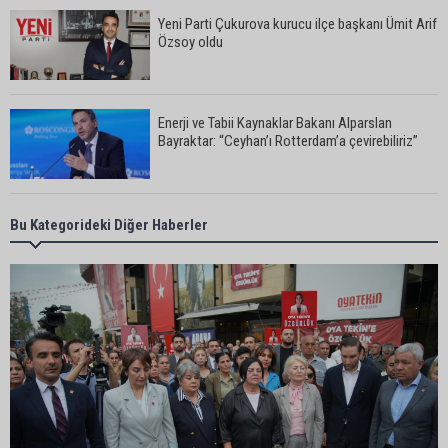
Yeni Parti Çukurova kurucu ilçe başkanı Ümit Arif
Özsoy oldu
Enerji ve Tabii Kaynaklar Bakanı Alparslan
Bayraktar: “Ceyhan’ı Rotterdam’a çevirebiliriz”
Başkan Ali Bedrettin Karataş’tan sahiller için
Bu Kategorideki Diğer Haberler
duyarlılık çağrısı
MHP Adana İl Başkanı Hakan Yıldırım:
“Liderimize dil uzatmak sizin haddinize değildir”
Adanalı 13 yaşındaki Ela Nur şelalede hayatını
kaybetti