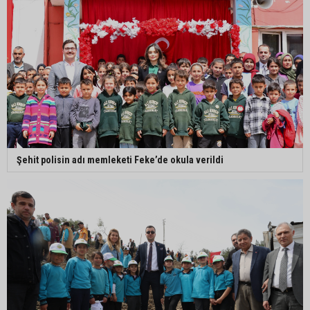
Şehit polisin adı memleketi Feke’de okula verildi