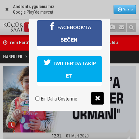
Android uygulamamız
Yükle
Google Play'de mevcut
FACEBOOK'TA
Yeni Parti’nin Sarıçam ve Karataş teşkilatları oluşturuldu
BEĞEN
Feke Belediye Başkanı Cömert Özen, Adana Valisi Mustafa Yavuz’u
ziyaret etti
Kozan’a "Şehitler Ormanı"
HABERLER
YAŞAM
TWITTER'DA TAKİP
ET
Bir Daha Gösterme
12:32
01 Mart 2020