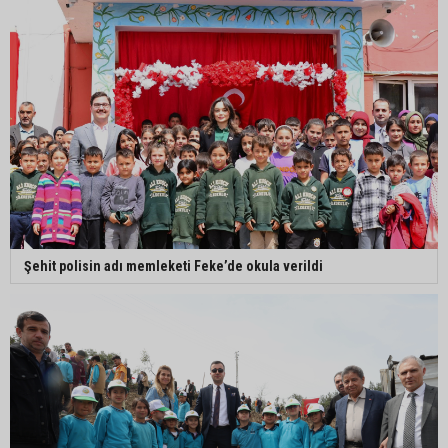
Şehit polisin adı memleketi Feke’de okula verildi