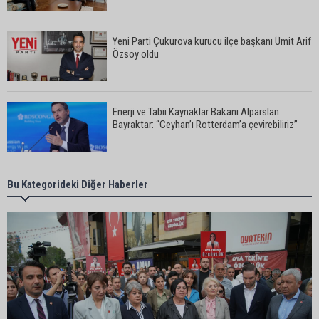
Yeni Parti Çukurova kurucu ilçe başkanı Ümit Arif
Özsoy oldu
Enerji ve Tabii Kaynaklar Bakanı Alparslan
Bayraktar: “Ceyhan’ı Rotterdam’a çevirebiliriz”
Başkan Ali Bedrettin Karataş’tan sahiller için
Bu Kategorideki Diğer Haberler
duyarlılık çağrısı
MHP Adana İl Başkanı Hakan Yıldırım:
“Liderimize dil uzatmak sizin haddinize değildir”