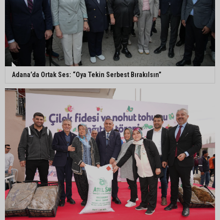
Adanalı 13 yaşındaki Ela Nur şelalede hayatını
kaybetti
Adanalı NASA astronotu Deniz Burnham uzaya
gidiyor
Adana’da Ortak Ses: “Oya Tekin Serbest Bırakılsın”
Kozan’da üreticilere yangın ve anız uyarısı
Ceyhan’da yağlık ayçiçeği hasadı başladı