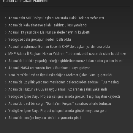
Günün Öne Çıkan Haberleri
Adana eski MİT Bölge Başkanı Mustafa Hakkı Tekiner vefat etti
Adana’da kahvehaneye silahlı saldırı: 3 kişi yaralandı
Adanalı 13 yaşındaki Ela Nur şelalede hayatını kaybetti
Yedigöze’deki göçüğün nedeni belli oldu
Adanalı araştırmacı Burhan Eptemli CHP’de başkan yardımcısı oldu
MHP Adana İl Başkanı Hakan Yıldırım: “Liderimize dil uzatmak sizin haddinize
değildir”
Adana’da birlikte yaşadığı erkeğin şiddetine maruz kalan kadın yardım istedi
Adanalı NASA astronotu Deniz Burnham uzaya gidiyor
Yeni Parti'de Seyhan İlçe Başkanlığına Mehmet Şahin Gümüş getirildi
Adana’da 52 yıllık yorgancı mesleğinin geleceğinden endişeli: “Bu mesleği
çocuğuma bile öğretemedim”
Adana’da Huzur ve Güven uygulaması: 62 aranan şahıs yakalandı
Yedigöze İçme Suyu Projesi çalışmalarında göçük: 1 işçi hayatını kaybetti
Adana’da özel bir sergi: “Damla’nın Fırçası” sanatseverlerle buluştu
Yedigöze İçme Suyu Projesi çalışmalarında göçük meydana geldi
Adana’da sıcağın boyutu: Asfaltta yumurta pişti