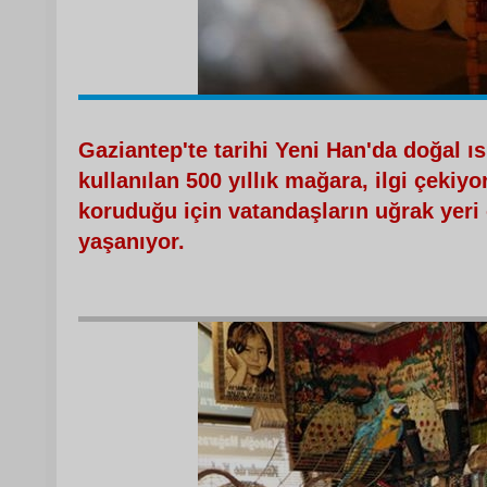
Gaziantep'te tarihi Yeni Han'da doğal ıs
kullanılan 500 yıllık mağara, ilgi çeki
koruduğu için vatandaşların uğrak yeri
yaşanıyor.