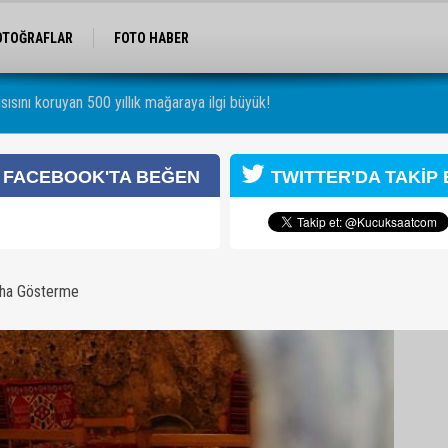
OTOĞRAFLAR
FOTO HABER
sısını koruyan 500 yıllık mağaraya ilgi büyük!
a ilgi büyük!
FACEBOOK'TA BEĞEN
TWITTER'DA TAKİP 
aha Gösterme