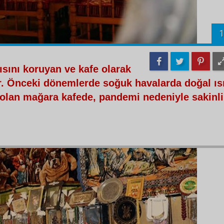
1
ısını koruyan ve kafe olarak
yor. Önceki dönemlerde soğuk havalarda doğal ıs
 olan mağara kafede, pandemi nedeniyle sakinl