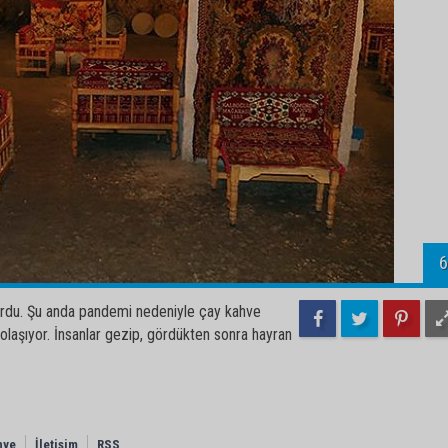
6
ordu. Şu anda pandemi nedeniyle çay kahve
laşıyor. İnsanlar gezip, gördükten sonra hayran
nye
İletişim
RSS