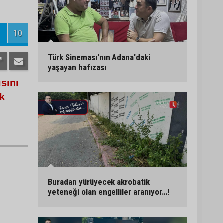
10
Türk Sineması'nın Adana'daki
yaşayan hafızası
ısını
ik
Buradan yürüyecek akrobatik
yeteneği olan engelliler aranıyor…!