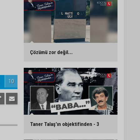
Çözümü zor değil...
10
Taner Talaş'ın objektifinden - 3