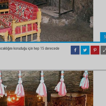
5
ıcaklığını koruduğu için hep 15 derecede