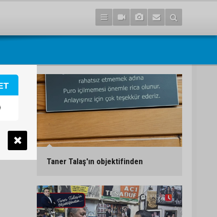
ET
Taner Talaş'ın objektifinden