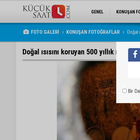
GENEL
KONUŞAN F
FOTO GALERİ
KONUŞAN FOTOĞRAFLAR
Doğal ı
Doğal ısısını koruyan 500 yıllık mağaray
Bir D