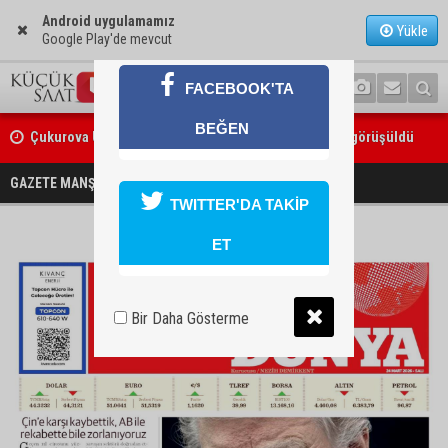
Android uygulamamız
Yükle
Google Play'de mevcut
FACEBOOK'TA
BEĞEN
Çukurova Üniversitesi’nde Ar-Ge ve sanayi iş birliği görüşüldü
GAZETE MANŞETLERİ
Dünya
TWITTER'DA TAKİP
ET
Bir Daha Gösterme