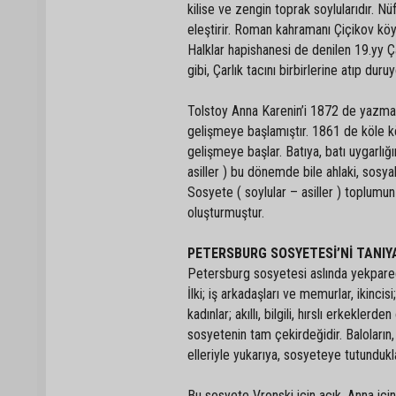
kilise ve zengin toprak soylularıdır. N
eleştirir. Roman kahramanı Çiçikov köy
Halklar hapishanesi de denilen 19.yy Ça
gibi, Çarlık tacını birbirlerine atıp duruy
Tolstoy Anna Karenin’i 1872 de yazmaya
gelişmeye başlamıştır. 1861 de köle kö
gelişmeye başlar. Batıya, batı uygarlığ
asiller ) bu dönemde bile ahlaki, sosy
Sosyete ( soylular – asiller ) toplum
oluşturmuştur.
PETERSBURG SOSYETESİ’Nİ TANIY
Petersburg sosyetesi aslında yekparedir
İlki; iş arkadaşları ve memurlar, ikincis
kadınlar; akıllı, bilgili, hırslı erkekle
sosyetenin tam çekirdeğidir. Baloların, y
elleriyle yukarıya, sosyeteye tutundukl
Bu sosyete Vronski için açık, Anna için