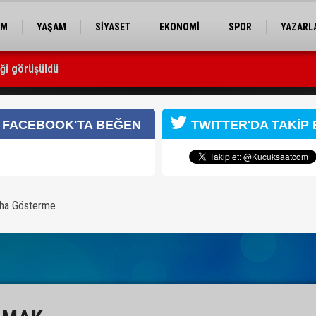
EM
YAŞAM
SİYASET
EKONOMİ
SPOR
YAZARL
iği görüşüldü
FACEBOOK'TA BEĞEN
TWITTER'DA TAKİP 
Yazarın Tüm Yazılar
kin
aha Gösterme
il.com