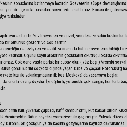
kesinin sonuçlarına katlanmaya hazırdır. Sosyetenin züppe davranışlarına 
nır, yine de aşkını kocasından, sosyeteden saklamaz. Kocası ile çatışmaya
iye tutkuludur.
pılı, esmer biridir. Yüzü sevecen ve güzel, son derece sakin keskin hatlıd
 bir bütünlük gösterir ve çok zariftir.
i gençliğin de, evliyken ve evlilik sonrasında bütün sosyetenin bildiği bir
ete kadındır. Oğlunu soylu ailelerinin çocuklarını okuttuğu okulda okutmuş
rlamaz. Çok genç yaşta parlak bir subay olur. ( yüz başı ) Vronski sosya
Bütün gönül işlerini sosyete dışında yaşar. Kaba ve şaşaalı Petersburg h
osyete kızı ile yakınlaşmasının ilk kez Moskova’ da yaşamaya başlar.
de onunla övünç duyulur. İyi eğitimli, yetenekli, çok zengin, her türlü baş
dır.
N:
 emin hali, yuvarlak şapkası, hafif kambur sırtlı, küt kalçalı biridir. Kıs
üçük düşürmektir. Bütün hayatını memuriyet ile geçirmiştir. Yüksek düzey d
sey Karenin, bir çocuğun ya da kadının gözyaşlarına kayıtsız davranamaz.