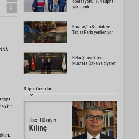
operasyonu: 104 şüpheli
yakalandı
A-
Karataş’ta Kumluk ve
Tabiat Parkı yenileniyor
ANNA
Bekir Şimşek’ten
Mustafa Özkan’a ziyaret
Diğer Yazarlar
Ceyhan’da asfalt
çalışmaları sürüyor
şamına
man bir
Hacı Hüseyin
Ceyhan’da açık hava
sineması keyfi iki farklı
Kılınç
parkta devam ediyor
kları;