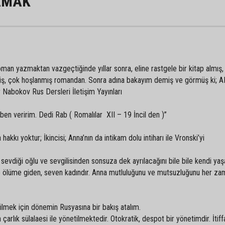
ŞAMAK
R
 roman yazmaktan vazgeçtiğinde yıllar sonra, eline rastgele bir kitap almış,
miş, çok hoşlanmış romandan. Sonra adına bakayım demiş ve görmüş ki; 
abokov Rus Dersleri İletişim Yayınları
en veririm. Dedi Rab ( Romalılar XII – 19 İncil den )”
akkı yoktur; İkincisi; Anna’nın da intikam dolu intiharı ile Vronski’yi
evdiği oğlu ve sevgilisinden sonsuza dek ayrılacağını bile bile kendi ya
lde ölüme giden, seven kadındır. Anna mutluluğunu ve mutsuzluğunu her za
ilmek için dönemin Rusyasına bir bakış atalım.
lık sülalaesi ile yönetilmektedir. Otokratik, despot bir yönetimdir. İtiffa