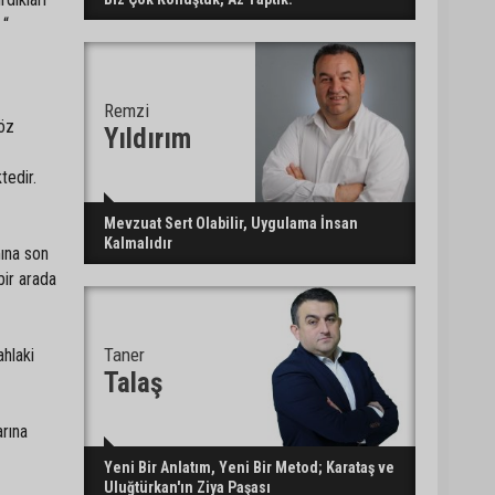
 “
Remzi
göz
Yıldırım
tedir.
Mevzuat Sert Olabilir, Uygulama İnsan
Kalmalıdır
mına son
bir arada
Taner
ahlaki
Talaş
arına
Yeni Bir Anlatım, Yeni Bir Metod; Karataş ve
Uluğtürkan'ın Ziya Paşası