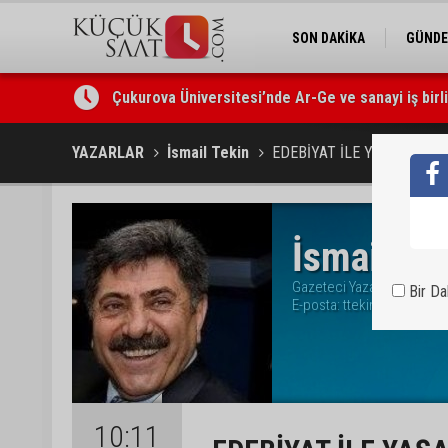
SON DAKİKA
GÜND
Çukurova Üniversitesi’nde Ar-Ge ve sanayi iş birl
Seyhan’da gıda işletmelerine sıkı denetim
YAZARLAR
İsmail Tekin
EDEBİYAT İLE YAŞAMAK
İsmail Te
Gazeteci Yazar
Bir D
E-posta:
ttekinismail@gma
10:11