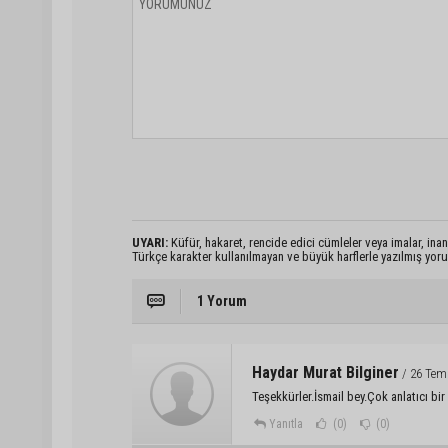
UYARI:
Küfür, hakaret, rencide edici cümleler veya imalar, inanç
Türkçe karakter kullanılmayan ve büyük harflerle yazılmış yo
1 Yorum
Haydar Murat Bilginer
/ 26 Tem
Teşekkürler.İsmail bey.Çok anlatıcı bir 
Yanıtla
(0)
(0)