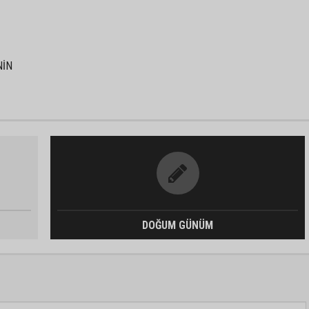
NİN
DOĞUM GÜNÜM