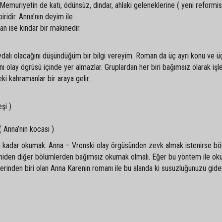
emuriyetin de katı, ödünsüz, dindar, ahlaki geleneklerine ( yeni reformis
biridir. Anna’nın deyim ile
an ise kindar bir makinedir.
ydalı olacağını düşündüğüm bir bilgi vereyim. Roman da üç ayrı konu ve üç
nı olay ögrüsü içinde yer almazlar. Gruplardan her biri bağımsız olarak işle
i kahramanlar bir araya gelir.
şi )
 Anna’nın kocası )
 kadar okumak. Anna – Vronski olay örgüsünden zevk almak istenirse bö
eniden diğer bölümlerden bağımsız okumak olmalı. Eğer bu yöntem ile ok
erinden biri olan Anna Karenin romanı ile bu alanda ki susuzluğunuzu gid