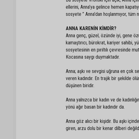
ellerini, Anna’ya gelince hemen kapatı
sosyete ” Anna’dan hoşlanmıyor, tüm nef
ANNA KARENİN KİMDİR?
Anna genç, güzel, özünde iyi, gene öz
kamaştırıcı, bürokrat, kariyer sahibi, 
sosyetesinin en pırıltılı çevresinde mu
Kocasına saygı duymaktadır.
Anna; aşkı ve sevgisi uğruna en çok se
veren kadındır. En trajik bir şekilde 
düşünen biridir.
Anna yalnızca bir kadın ve de kadınlığ
yönü ağır basan bir kadındır da.
Anna göz alıcı bir kişidir. Bu aşkı içinde
giren, arzu dolu bir kenar dilberi değild