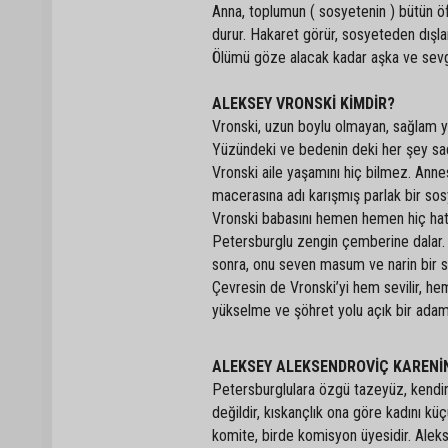
Anna, toplumun ( sosyetenin ) bütün öf
durur. Hakaret görür, sosyeteden dışla
Ölümü göze alacak kadar aşka ve sevg
ALEKSEY VRONSKİ KİMDİR?
Vronski, uzun boylu olmayan, sağlam ya
Yüzündeki ve bedenin deki her şey sade
Vronski aile yaşamını hiç bilmez. Annes
macerasına adı karışmış parlak bir sosy
Vronski babasını hemen hemen hiç hatı
Petersburglu zengin çemberine dalar. 
sonra, onu seven masum ve narin bir s
Çevresin de Vronski’yi hem sevilir, hem 
yükselme ve şöhret yolu açık bir adam
ALEKSEY ALEKSENDROVİÇ KARENİ
Petersburglulara özgü tazeyüz, kendinden
değildir, kıskançlık ona göre kadını k
komite, birde komisyon üyesidir. Alek