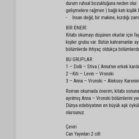
durum ruhsal bozukluğuna neden olur. M
gelişmelere rağmen ) bağlı katı kişilik 
- İnsan değil, bir makine, kızdığı zam
BİR ÖNERİ:
Kitabı okumayı düşünen okurlar için fa
kişiler grubu var. Bütün kahramanlar ay
bölümlerde ihtiyaç oldukça bölümlerdek
BU GRUPLAR :
1 – Dolli – Stiva ( Anna’nın erkek karde
2 –Kiti – Levin – Vronski
3 – Anna – Vronski – Aleksey Karenin(
Roman okumada önerim; kitabı sonuna
ayrılmış Anna – Vronski bölümlerini y
Dünya edebiyatının en büyük aşk öykül
olursunuz.
Çeviri
Can Yayınları 2 cilt