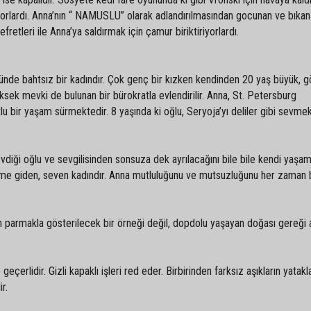
yorlardı. Anna’nın “ NAMUSLU” olarak adlandırılmasından gocunan ve bıkan
retleri ile Anna’ya saldırmak için çamur biriktiriyorlardı.
ünde bahtsız bir kadındır. Çok genç bir kızken kendinden 20 yaş büyük, 
yüksek mevki de bulunan bir bürokratla evlendirilir. Anna, St. Petersburg
tlu bir yaşam sürmektedir. 8 yaşında ki oğlu, Seryoja’yı deliler gibi sevmek
vdiği oğlu ve sevgilisinden sonsuza dek ayrılacağını bile bile kendi yaşa
ölüme giden, seven kadındır. Anna mutluluğunu ve mutsuzluğunu her zaman 
ın parmakla gösterilecek bir örneği değil, dopdolu yaşayan doğası gereği 
 geçerlidir. Gizli kapaklı işleri red eder. Birbirinden farksız aşıkların yatakl
ir.