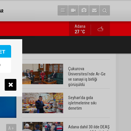
AR
Adana
Adana dahil 30 ilde DEAŞ operasyonu: 104 şüpheli yakalandı
27 °C
ET
ı >
Çukurova
Üniversitesi’nde Ar-Ge
ve sanayi iş birliği
görüşüldü
Seyhan’da gıda
işletmelerine sıkı
denetim
Adana dahil 30 ilde DEAŞ
A+