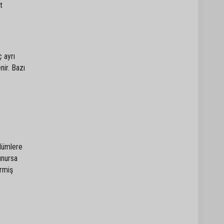
t
 ayrı
nir. Bazı
lümlere
unursa
ermiş