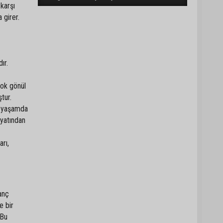
karşı
 girer.
ır.
çok gönül
tur.
l yaşamda
ayatından
arı,
kanç
e bir
 Bu