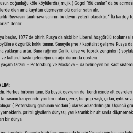
üfusun çoğunluğu köle köylülerdir.( mujik ) Gogol “ölü canlar” da bu acımas
lerde ölen ama kayıttan düşmeyen ölü canlar satın alır.
rlık Rusyasını tanıtmaya sanırım bu deyim yeterli olacaktır. “ İki kardeş t
orlar” denilir.
 başlar, 1877 de bitirir. Rusya da nisbi bir Liberal, hoşgörülü toplumsal
ylülere özgürlük hakkı tanınır. Sanayileşme / kapitalist gelişme Rusya da
ına yaklaşma artar. Buna rağmen Çarlık, kilise ve toprak zenginleri ( soylul
al ve kültürel baskı geleneğini en ağır durumda gösterir.
un yaşam tarzını – Petersburg ve Moskova – da belirleyen bir Kast sistem
ALIM:
. Herkes birbirini tanır. Bu büyük çevrenin de kendi içinde alt çevreleri 
i; kocasının kariyerinde yardımcı olan çevre; bu grup yaşlı, çirkin, iyilik sev
rden oluşur. ( Petersburg grubunun vicdanı ) olarak adlandırılmıştır. Üçüncü gru
emeklerin, pırıltılı giysilerin dünyası, yarı karanlık bir alt sınıfa düşmemek 
arı bir dünya.
 ise kapalıdır. Sosyete kedi fare oyununda ki gibi Vronski için havaya kaldı