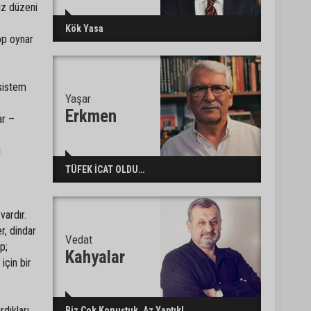
ız düzeni
5. Yunusoğlu Futbol
Kök Yasa
op oynar
Turnuvası’nda final
heyecanı
 sistem
Ceyhan’da Necdet
Yaşar
Sevinç Parkı’nda bakım
Erkmen
ar –
çalışması
i
Orhan Bayram’dan AK
TÜFEK İCAT OLDU…
Parti’ye Yüreğir çıkışı:
“Bizim belediye meclis
üyelerimize ne yaptınız?
vardır.
Siz önce onu anlatın”
er, dindar
Vedat
p;
Kahyalar
için bir
rdıkları
Biz Çok Konuştuk, Az Yaptık!