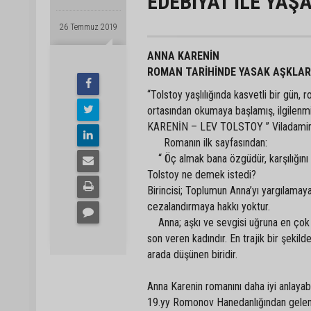
EDEBİYAT İLE YA
26 Temmuz 2019
ANNA KARENİN
ROMAN TARİHİNDE YASAK AŞKLA
“Tolstoy yaşlılığında kasvetli bir gün,
ortasından okumaya başlamış, ilgilen
KARENİN – LEV TOLSTOY ” Viladamir N
Romanın ilk sayfasından:
“ Öç almak bana özgüdür, karşılığını b
Tolstoy ne demek istedi?
Birincisi; Toplumun Anna’yı yargılamaya h
cezalandırmaya hakkı yoktur.
Anna; aşkı ve sevgisi uğruna en çok s
son veren kadındır. En trajik bir şeki
arada düşünen biridir.
Anna Karenin romanını daha iyi anlayab
19.yy Romonov Hanedanlığından gelen çar