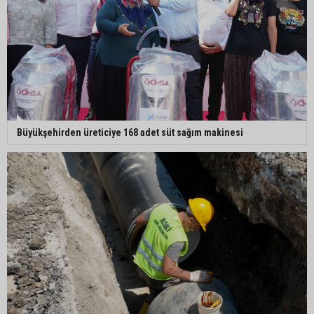
Büyükşehir açıkladı: Yasaklı ırk köpeğe mevzuat
kapsamında işlem yapıldı
Doğan: "Kredi limitleri her yıl enflasyon oranı
dikkate alınarak güncellenmelidir"
Büyükşehirden üreticiye 168 adet süt sağım makinesi
Adana’da motosiklet hırsızından ilginç savunma:
“Eve gitmek için aldım, geri verecektim”
Kozan’da kaçak tütün operasyonu: 1 şüpheli
tutuklandı