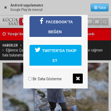
Android uygulamamız
Yükle
Google Play'de mevcut
FACEBOOK'TA
Yüreğir’de başkan vekilliği seçimi yeniden yargıya taşındı
BEĞEN
Adanalı sanatçıdan üzücü haber: Konserlerine ara verdi
HABERLER
GÜNDEM
Eğlence Çayı'nda kaybolan genç aradan geçen 12 güne rağmen
TWITTER'DA TAKİP
hala bulunamadı!
ET
Bir Daha Gösterme