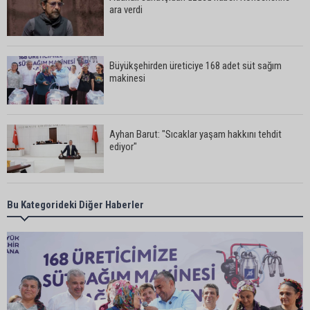
ara verdi
Büyükşehirden üreticiye 168 adet süt sağım
makinesi
Ayhan Barut: "Sıcaklar yaşam hakkını tehdit
ediyor"
ASKİ'den Bakımyurdu Caddesi'nde içme suyu
Bu Kategorideki Diğer Haberler
altyapısına güçlü yatırım
Müzeyyen Şevkin: "Yolcu garantisi verilen
havalimanında 100 emekçi neden işten
çıkarılıyor?"