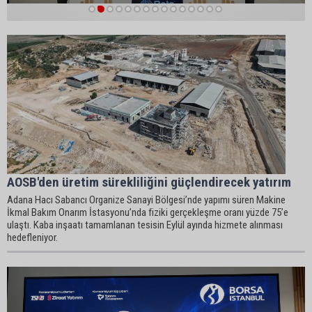
1
2
3
4
5
6
7
8
9
10
11
12
13
14
15
⁠AOSB'den üretim sürekliliğini güçlendirecek yatırım
Adana Hacı Sabancı Organize Sanayi Bölgesi’nde yapımı süren Makine
İkmal Bakım Onarım İstasyonu’nda fiziki gerçekleşme oranı yüzde 75’e
ulaştı. Kaba inşaatı tamamlanan tesisin Eylül ayında hizmete alınması
hedefleniyor.