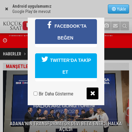
Android uygulamamız
Yükle
Google Play'de mevcut
FACEBOOK'TA
BEĞEN
Bakan Gürlek: “Hiçbir orman yangınının faili meçhul kalmasına müs
edilmeyecek”
HABERLER
EKONOMİ
TWITTER'DA TAKİP
MANŞETLER
ET
Bir Daha Gösterme
ADANA’NIN TRANSFORMATÖR DEVİ BETA ENERJİ HALKA
AÇILDI