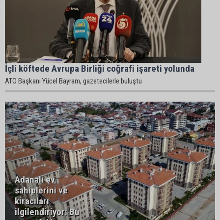
İçli köftede Avrupa Birliği coğrafi işareti yolunda
ATO Başkanı Yücel Bayram, gazetecilerle buluştu
Adanalı ev
sahiplerini ve
kiracıları
ilgilendiriyor: Bu