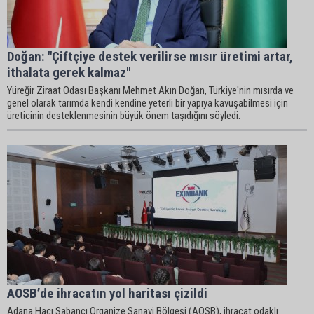
Doğan: "Çiftçiye destek verilirse mısır üretimi artar,
ithalata gerek kalmaz"
Yüreğir Ziraat Odası Başkanı Mehmet Akın Doğan, Türkiye'nin mısırda ve
genel olarak tarımda kendi kendine yeterli bir yapıya kavuşabilmesi için
üreticinin desteklenmesinin büyük önem taşıdığını söyledi.
AOSB’de ihracatın yol haritası çizildi
Adana Hacı Sabancı Organize Sanayi Bölgesi (AOSB), ihracat odaklı