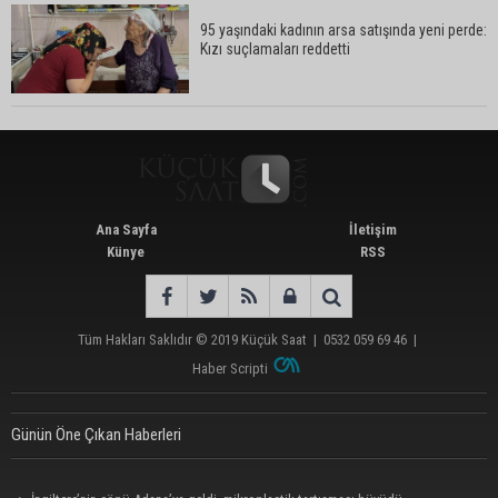
95 yaşındaki kadının arsa satışında yeni perde:
Kızı suçlamaları reddetti
ATÜ’de "Sunar Gastronomi ve Mutfak Sanatları
Akademisi" kuruluyor
Ana Sayfa
İletişim
Künye
RSS
Tüm Hakları Saklıdır © 2019
Küçük Saat
|
0532 059 69 46
|
Haber Scripti
Günün Öne Çıkan Haberleri