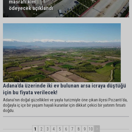
masrafı kim
ödeyecek açıklandı
Adana'da üzerinde iki ev bulunan arsa icraya düştüğü
için bu fiyata verilecek!
Adana’nın doğal güzellikleri ve yayla turizmiyle öne çıkan ilçesi Pozantı’da,
doğayla iç içe bir yaşam hayali kuranlar için dikkat çekici bir yatırım fırsatı
doğdu.
1
2
3
4
5
6
7
8
9
10