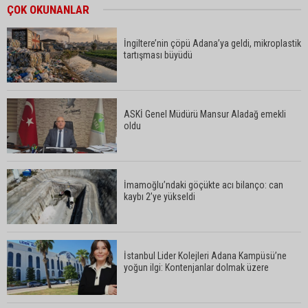
Adanalı iki teknik direktör Trendyol 1. Lig’de
ÇOK OKUNANLAR
görev yapacak
İngiltere’nin çöpü Adana’ya geldi, mikroplastik
tartışması büyüdü
Süreyya Yavuz’dan şehit ailelerine ziyaret
ASKİ Genel Müdürü Mansur Aladağ emekli
oldu
Murat Şahin Aktürk, YENİ Parti Tufanbeyli İlçe
Başkanı oldu
İmamoğlu’ndaki göçükte acı bilanço: can
kaybı 2’ye yükseldi
ASKİ Genel Müdürü Mansur Aladağ emekli oldu
İstanbul Lider Kolejleri Adana Kampüsü’ne
yoğun ilgi: Kontenjanlar dolmak üzere
İngiltere’nin çöpü Adana’ya geldi, mikroplastik
tartışması büyüdü