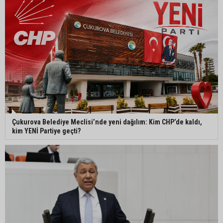
Seyhan’da gıda işletmelerine hijyen ve depolama
denetimi
Hakan Yıldırım’dan Büyükşehir’e taşınmaz
soruları: “Adana kamuoyu bilmek istiyor”
Çukurova Belediye Meclisi’nde yeni dağılım: Kim CHP’de kaldı,
kim YENİ Partiye geçti?