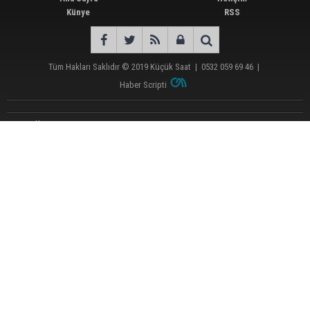
Künye
RSS
Tüm Hakları Saklıdır © 2019
Küçük Saat
|
0532 059 69 46
|
Haber Scripti
Günün Öne Çıkan Haberleri
Merinos halka arz için hazırlanıyor: Kaynağın bir bölümü SASA’nın borçlarında
kullanılacak
Eski eşini 13 gün önce "mezar yeri alacağım" diyerek tehdit etmişti: 8 yerinden
bıçakladı
Çukurova Çiftçisinden TMO'ya fiyat ve ithalat tepkisi
Mezarlıkta kapkaç yapan 4 şüpheli tutuklandı
Toroslar'ın zirvesinde tarihi yörük toyu
Başkan Doğan’dan mısır uyarısı: “TMO ya yüksek fiyat açıklamalı ya da hiç
açıklamamalı”
MHP Adana’dan AK Parti İl Başkanı Mustafa Özkan’a hayırlı olsun ziyareti
Sevgilisini darbettiği görüntüler ortaya çıkmıştı: Suçunu kabul eden şahıs
tutuklandı
Doç. Dr. Berat Akıncı “çerçeve yasa” teklifini değerlendirdi: “Bu yasa teklifi