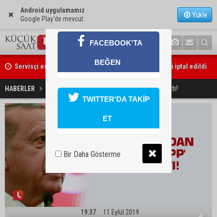
Android uygulamamız
Yükle
Google Play'de mevcut
FACEBOOK'TA
Servisçi esnafının tepkisi sonuç verdi: S plaka ihalesi iptal edildi
BEĞEN
YENİ Parti Adana’da teşkilatlanmasını tamamlıyor: 14 ilçe başkanı be
Erdoğan'dan 'Whatsapp' talimatı!
HABERLER
SİYASET
TWITTER'DA TAKİP
ET
Bir Daha Gösterme
19:37
11 Eylül 2019