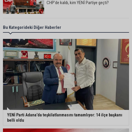
CHP’de kaldı, kim YENİ Partiye geçti?
Kozan’da “Güven Uygulamaları”: Aranan 7 kişi
Bu Kategorideki Diğer Haberler
yakalandı
Eski eşini 8 yerinden bıçaklayan şahıs tutuklandı
Orhan Sümer: “Şehir hastanelerine 7 ayda 93,3
milyar lira ödendi”
Halil Nacar, Erdemli Devlet Hastanesi Başhekimi
YENİ Parti Adana’da teşkilatlanmasını tamamlıyor: 14 ilçe başkanı
Deliktaş’ı ağırladı
belli oldu