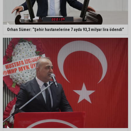
Orhan Sümer: “Şehir hastanelerine 7 ayda 93,3 milyar lira ödendi”