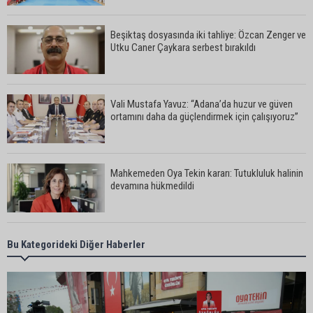
Beşiktaş dosyasında iki tahliye: Özcan Zenger ve
Utku Caner Çaykara serbest bırakıldı
Vali Mustafa Yavuz: “Adana’da huzur ve güven
ortamını daha da güçlendirmek için çalışıyoruz”
Mahkemeden Oya Tekin kararı: Tutukluluk halinin
devamına hükmedildi
Adana’da taziye evinde silahlı kavga kamerada:
Bu Kategorideki Diğer Haberler
Çok sayıda polis ekibi olay yerine sevk edildi
Adana’da parktaki OED cihazını çalan şüpheli