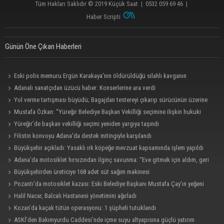
Tüm Hakları Saklıdır © 2019
Küçük Saat
|
0532 059 69 46
|
Haber Scripti
Günün Öne Çıkan Haberleri
Eski polis memuru Ergün Karakaya’nın öldürüldüğü silahlı kavganın
görüntüleri ortaya çıktı
Adanalı sanatçıdan üzücü haber: Konserlerine ara verdi
Yol verme tartışması büyüdü; Bagajdan testereyi çıkarıp sürücünün üzerine
yürüdü
Mustafa Özkan: "Yüreğir Belediye Başkan Vekilliği seçimine ilişkin hukuki
süreç başlatıldı"
Yüreğir’de başkan vekilliği seçimi yeniden yargıya taşındı
Filistin konvoyu Adana'da destek mitingiyle karşılandı
Büyükşehir açıkladı: Yasaklı ırk köpeğe mevzuat kapsamında işlem yapıldı
Adana’da motosiklet hırsızından ilginç savunma: “Eve gitmek için aldım, geri
verecektim”
Büyükşehirden üreticiye 168 adet süt sağım makinesi
Pozantı’da motosiklet kazası: Eski Belediye Başkanı Mustafa Çay’ın yeğeni
hayatını kaybetti
Halil Nacar, Balcalı Hastanesi yönetimini ağırladı
Kozan’da kaçak tütün operasyonu: 1 şüpheli tutuklandı
ASKİ'den Bakımyurdu Caddesi'nde içme suyu altyapısına güçlü yatırım