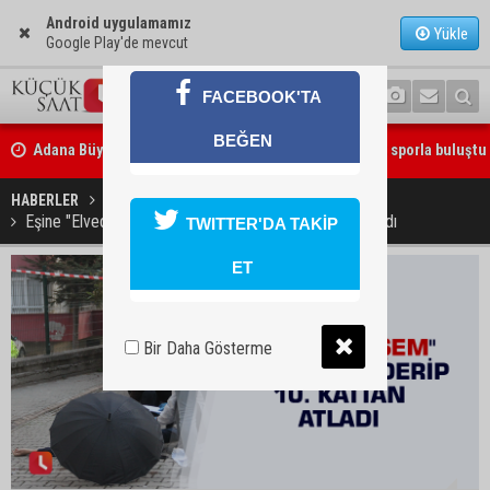
Android uygulamamız
Yükle
Google Play'de mevcut
FACEBOOK'TA
Adana Büyükşehir Yaz Spor Okulları’nda 30 bin çocuk sporla buluştu
BEĞEN
Beşiktaş dosyasında iki tahliye: Özcan Zenger ve Utku Caner Çaykar
bırakıldı
HABERLER
YAŞAM
Eşine "Elveda Ayşem" mesajı gönderip 10. kattan atladı
TWITTER'DA TAKİP
ET
Bir Daha Gösterme