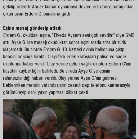
çekilip ödendi. Ancak kumar oynamaya devam edip borç batağından
çıkamayan Erdem G. bunalıma girdi.
Eşine mesaj gönderip atladı
Erdem G., okuldaki eşine, "Elveda Ayşem seni çok sevdim" diye SMS
attı. Ayşe G. ise mesajı okuduktan sonra eşini arada ama bir türlü
ulaşamadı. Bu sırada Erdem G. 10. kattaki evinin balkonuna çıkıp
kendini boşluğa bıraktı. Olayı fark eden komşuları polise ve sağlık
ekiplerine haber verdi. Olay yerine gelen sağlık ekipleri Erdem G'nin
hayatını kaybettiğini belirledi. Bu sırada Ayşe G.'ye eşinin
rahatsızlandığı haberi verildi. Olay yerine Ayşe G.'nin gelmesi
beklenirken meraklı vatandaşların cesedi cep telefonu kamerasıyla
görüntüleyip canlı yayın yapması dikkat çekti.