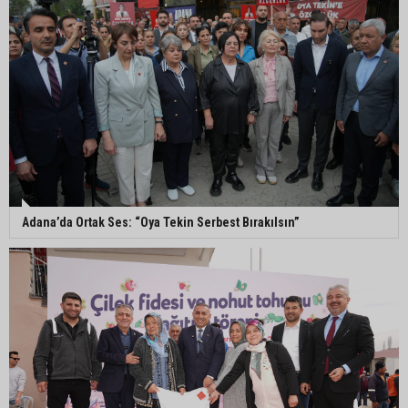
tutuklandı
Seyhan’da fırın ve pastanelere hijyen denetimi
gerçekleştirildi
Eski polis memuru Ergün Karakaya’nın
öldürüldüğü silahlı kavganın görüntüleri ortaya
çıktı
Adana’da Ortak Ses: “Oya Tekin Serbest Bırakılsın”
İmamoğlu’nda hijyen ve etiket kontrolü
Mustafa Özkan: "Yüreğir Belediye Başkan
Vekilliği seçimine ilişkin hukuki süreç başlatıldı"