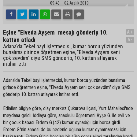
09:43
02 Aralık 2019
Eşine "Elveda Ayşem" mesajı gönderip 10.
A+
kattan atladı
A-
Adana'da Tekel bayi işletmecisi, kumar borcu yüzünden
bunalıma girince öğretmen eşine, "Elveda Ayşem seni
çok sevdim" diye SMS gönderip, 10. kattan atlayarak
intihar etti
Adana'da Tekel bayi işletmecisi, kumar borcu yüzünden bunalıma
girince öğretmen eşine, "Elveda Ayşem seni çok sevdim" diye SMS
gönderip 10. kattan atlayarak intihar etti.
Edinilen bilgiye göre, olay merkez Çukurova ilçesi, Yurt Mahallesi'nde
meydana geldi. İddiaya göre, anaokulu öğretmeni Ayşe G. ile evli ve
bir çocuk babası Erdem G.(42) kumar oynadığı için borca girdi.
Erdem G.'nin annesi de bu nedenle oğluna kumar oynamaması için
baskı yaptı. Erdem G.'nin borçları bir süre sonra ailesi tarafından kredi