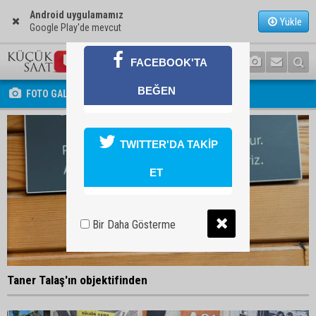
Android uygulamamız
Yükle
Google Play'de mevcut
FACEBOOK'TA
BEĞEN
FOTO GALERİ
TWITTER'DA TAKİP
ET
Bir Daha Gösterme
Taner Talaş'ın objektifinden