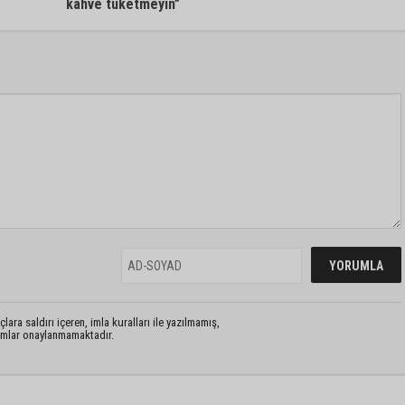
kahve tüketmeyin”
lara saldırı içeren, imla kuralları ile yazılmamış,
rumlar onaylanmamaktadır.