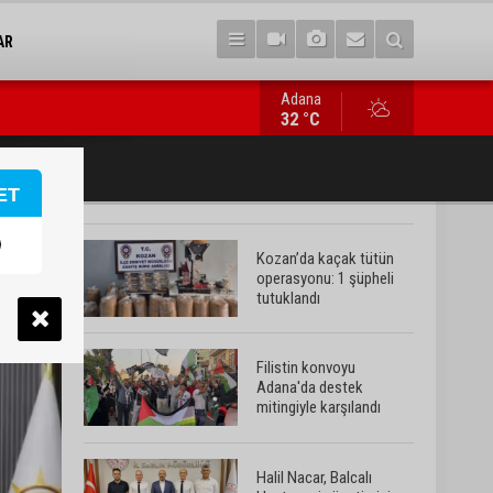
AR
Adana
Halil Nacar, Balcalı Hastanesi yönetimini ağırladı
32 °C
ET
Kozan’da kaçak tütün
operasyonu: 1 şüpheli
tutuklandı
Filistin konvoyu
Adana'da destek
mitingiyle karşılandı
Halil Nacar, Balcalı