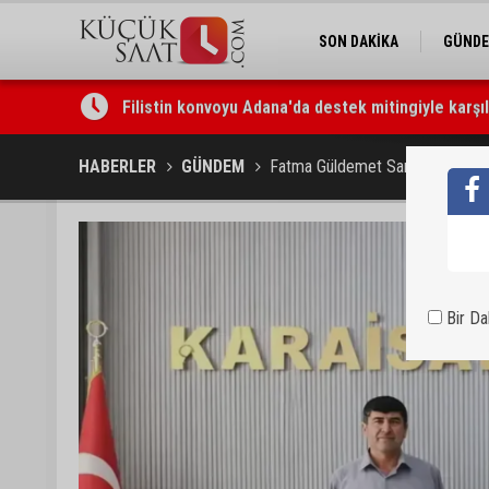
SON DAKİKA
GÜND
Filistin konvoyu Adana'da destek mitingiyle karşı
HABERLER
GÜNDEM
Fatma Güldemet Sarı’dan Karaisal
Bir D