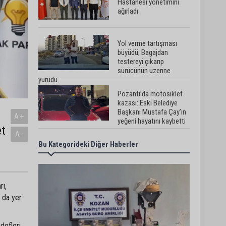
Hastanesi yönetimini
ağırladı
Yol verme tartışması
büyüdü; Bagajdan
testereyi çıkarıp
sürücünün üzerine
yürüdü
Pozantı’da motosiklet
kazası: Eski Belediye
Başkanı Mustafa Çay’ın
A+
yeğeni hayatını kaybetti
et
A-
Bu Kategorideki Diğer Haberler
Adana’da 12 bin 73 afet
konutu ve köy evi inşa
edildi
rı,
Tarihi Tepebağ Projesi
 da yer
için değerlendirme
toplantısı yapıldı
defleri