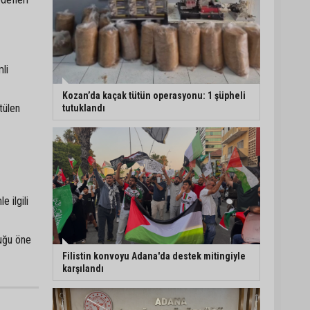
Nesine 2. Lig’de Adana
temsilcilerinin ilk hafta
fikstürü belli oldu
li
Kozan’da kamyonet ile
Kozan’da kaçak tütün operasyonu: 1 şüpheli
tülen
motosiklet çarpıştı: 1
tutuklandı
kişi yaralandı
Karataş Belediye
Başkanı Ali Bedrettin
Karataş: “Sahillerimize
 ilgili
birlikte sahip çıkalım”
duğu öne
Filistin konvoyu Adana'da destek mitingiyle
karşılandı