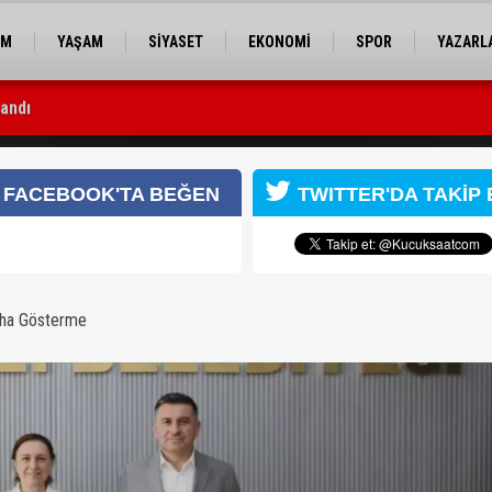
EM
YAŞAM
SİYASET
EKONOMİ
SPOR
YAZARL
landı
ı Belediyesi’ne ziyaret
FACEBOOK'TA BEĞEN
TWITTER'DA TAKİP 
aha Gösterme