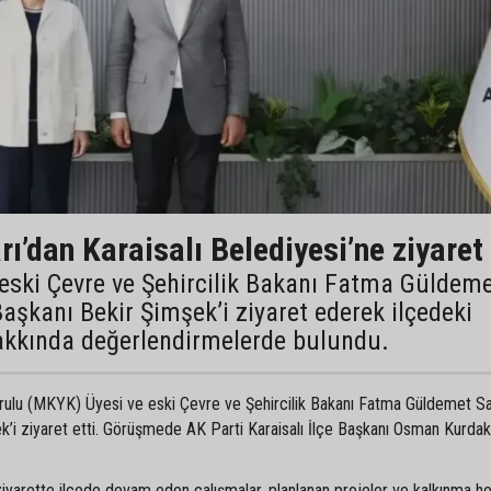
’dan Karaisalı Belediyesi’ne ziyaret
eski Çevre ve Şehircilik Bakanı Fatma Güldem
Başkanı Bekir Şimşek’i ziyaret ederek ilçedeki
hakkında değerlendirmelerde bulundu.
ulu (MKYK) Üyesi ve eski Çevre ve Şehircilik Bakanı Fatma Güldemet Sa
ek’i ziyaret etti. Görüşmede AK Parti Karaisalı İlçe Başkanı Osman Kurdak
iyarette ilçede devam eden çalışmalar, planlanan projeler ve kalkınma he