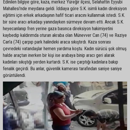
Edinilen bilgiye göre, kaza, merkez Yüreğir ilçesi, Selahattin Eyyubi
Mahallesi'nde meydana geldi. İddiaya göre S.K. isimli kadın direksiyon
eğitimi için erkek arkadaşının hafif ticari aracını kullanmak istedi. S.K.
bir süre aracı arkadaşı yanındayken sürmeye devam etti. Ancak S.K.
heyecanlanıp fren yerine gaza basınca direksiyon hakimiyetini
kaybedip kaldırımda oturan akraba olan Münevver Can (74) ve Raziye
Can'a (74) çarpıp park halindeki araca sıkıştırdı. Kaza sonrası
çevredeki vatandaşlar hemen yardıma koştu. Kadın sürücü şok olmuş
halde araçtan inerken bir kişi ise arabaya binip aracı geri alarak
kadınları sıkıştığı yerden kurtardı. S.K. ise çarptığı kadınlara bakıp
fenalık geçirdi. Bu anlar, güvenlik kamerası tarafından saniye saniye
görüntülendi.