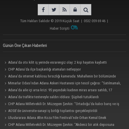
Tüm Hakları Saklıdır © 2019
Küçük Saat
|
0532 059 69 46
|
Haber Scripti
Günün Öne Çıkan Haberleri
Adana’da oto kilit iş yerinde esrarengiz olay: 2 kişi hayatını kaybetti
CHP Adana’da ilçe başkanlığı atamaları netleşiyor
Adana’da internet kablosu hırsızlığı kamerada: Mahallenin bir bölümünde
internet erişimi kesildi
Mimarlar Odası’ndan Adana Askeri Hastanesi için tescil çağrısı: “Satılmamalı,
amaç dışı kullanılmamalı”
Adana’da aile içi arsa krizi: 95 yaşındaki kadının miras arsası satıldı, 17
milyonun 13 milyonu harcandı
Adana’da trafikte testereyle saldırı iddiası: Şüpheli tutuklandı
CHP Adana Milletvekili Dr. Müzeyyen Şevkin: “Ortadoğu’da kalıcı barış ve iş
birliği sağlanmalı”
AOSB’de üniversite-sanayi iş birliği toplantısı gerçekleştirildi
Uluslararası Adana Altın Koza Film Festivali’nde Orhan Kemal Emek
Ödülleri’nin sahipleri belli oldu
CHP Adana Milletvekili Dr. Müzeyyen Şevkin: “Akdeniz bir atık deposuna