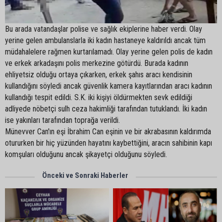
Bu arada vatandaşlar polise ve sağlık ekiplerine haber verdi. Olay
yerine gelen ambulanslarla iki kadın hastaneye kaldırıldı ancak tüm
müdahalelere rağmen kurtarılamadı. Olay yerine gelen polis de kadın
ve erkek arkadaşını polis merkezine götürdü. Burada kadının
ehliyetsiz olduğu ortaya çıkarken, erkek şahıs aracı kendisinin
kullandığını söyledi ancak güvenlik kamera kayıtlarından aracı kadının
kullandığı tespit edildi. S.K. iki kişiyi öldürmekten sevk edildiği
adliyede nöbetçi sulh ceza hakimliği tarafından tutuklandı. İki kadın
ise yakınları tarafından toprağa verildi.
Münevver Can'ın eşi İbrahim Can eşinin ve bir akrabasının kaldırımda
otururken bir hiç yüzünden hayatını kaybettiğini, aracın sahibinin kapı
komşuları olduğunu ancak şikayetçi olduğunu söyledi.
Önceki ve Sonraki Haberler