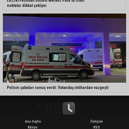
Lezzet Festi̇vali̇ öncesi̇ Merkez Park’ta ri̇skli̇
noktalar di̇kkat çeki̇yor
Polisin çabaları sonuç verdi: Vatandaş intihardan vazgeçti
Ana Sayfa
İletişim
Künye
RSS