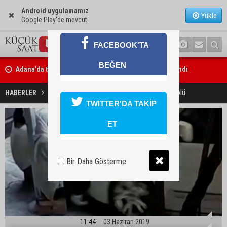
Android uygulamamız
Yükle
Google Play'de mevcut
FACEBOOK'TA
Adana’da taziye evinde silah çeken kişi gözaltına alındı
BEĞEN
Doç. Dr. Efsun Somay’dan implant uyarısı: “Sigara en büyük risk”
Fren yerine gaza bastı: 2 ölü
HABERLER
SON DAKİKA
TWITTER'DA TAKİP
ET
Bir Daha Gösterme
11:44
03 Haziran 2019