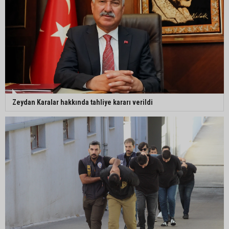
Mimarlar Odası’ndan Adana Askeri Hastanesi
için tescil çağrısı: “Satılmamalı, amaç dışı
kullanılmamalı”
CHP Adana Milletvekili Dr. Müzeyyen Şevkin:
“Ortadoğu’da kalıcı barış ve iş birliği sağlanmalı”
Zeydan Karalar hakkında tahliye kararı verildi