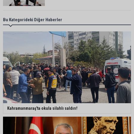
Adana’da aile içi arsa krizi: 95 yaşındaki kadının
Bu Kategorideki Diğer Haberler
miras arsası satıldı, 17 milyonun 13 milyonu
harcandı
Uluslararası Adana Altın Koza Film Festivali’nde
Orhan Kemal Emek Ödülleri’nin sahipleri belli oldu
Adana’da trafikte testereyle saldırı iddiası:
Şüpheli tutuklandı
Adana’da internet kablosu hırsızlığı kamerada:
Kahramanmaraş'ta okula silahlı saldırı!
Mahallenin bir bölümünde internet erişimi kesildi