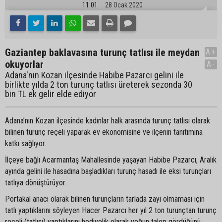
11:01
28 Ocak 2020
Gaziantep baklavasına turunç tatlısı ile meydan
A+
okuyorlar
A-
Adana'nın Kozan ilçesinde Habibe Pazarcı gelini ile
birlikte yılda 2 ton turunç tatlısı üreterek sezonda 30
bin TL ek gelir elde ediyor
Adana’nın Kozan ilçesinde kadınlar halk arasında turunç tatlısı olarak
bilinen turunç reçeli yaparak ev ekonomisine ve ilçenin tanıtımına
katkı sağlıyor.
İlçeye bağlı Acarmantaş Mahallesinde yaşayan Habibe Pazarcı, Aralık
ayında gelini ile hasadına başladıkları turunç hasadı ile eksi turunçları
tatlıya dönüştürüyor.
Portakal anacı olarak bilinen turunçların tarlada zayi olmaması için
tatlı yaptıklarını söyleyen Hacer Pazarcı her yıl 2 ton turunçtan turunç
reçeli (tatlısı) yaptıklarını hediyelik olarak yoğun talep gördüğünü