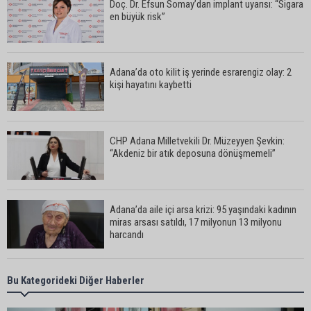
Doç. Dr. Efsun Somay’dan implant uyarısı: “Sigara
en büyük risk”
Adana’da oto kilit iş yerinde esrarengiz olay: 2
kişi hayatını kaybetti
CHP Adana Milletvekili Dr. Müzeyyen Şevkin:
“Akdeniz bir atık deposuna dönüşmemeli”
Adana’da aile içi arsa krizi: 95 yaşındaki kadının
miras arsası satıldı, 17 milyonun 13 milyonu
harcandı
Uluslararası Adana Altın Koza Film Festivali’nde
Bu Kategorideki Diğer Haberler
Orhan Kemal Emek Ödülleri’nin sahipleri belli oldu