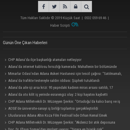
Tüm Hakları Saklıdır © 2019
Küçük Saat
|
0532 059 69 46
|
Haber Scripti
Günün Öne Çıkan Haberleri
CHP Adana’da ilçe başkanlığı atamaları netleşiyor
Adana’da internet kablosu hırsızlığı kamerada: Mahallenin bir bölümünde
internet erişimi kesildi
Mimarlar Odası’ndan Adana Askeri Hastanesi için tescil çağrısı: “Satılmamalı,
amaç dışı kullanılmamalı”
Adana’da trafikte testereyle saldırı iddiası: Şüpheli tutuklandı
Adana’da aile içi arsa krizi: 95 yaşındaki kadının miras arsası satıldı, 17
milyonun 13 milyonu harcandı
Adana’da oto kilit iş yerinde esrarengiz olay: 2 kişi hayatını kaybetti
CHP Adana Milletvekili Dr. Müzeyyen Şevkin: “Ortadoğu’da kalıcı barış ve iş
birliği sağlanmalı”
AOSB’de üniversite-sanayi iş birliği toplantısı gerçekleştirildi
Uluslararası Adana Altın Koza Film Festivali’nde Orhan Kemal Emek
Ödülleri’nin sahipleri belli oldu
CHP Adana Milletvekili Dr. Müzeyyen Şevkin: “Akdeniz bir atık deposuna
dönüşmemeli”
Doç. Dr. Efsun Somay’dan implant uyarısı: “Sigara en büyük risk”