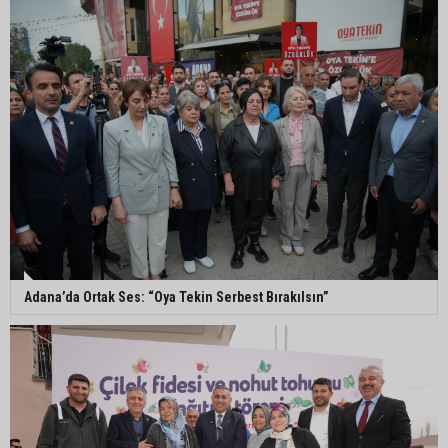
Adana’da trafikte testereyle saldırı iddiası:
Şüpheli tutuklandı
Adana’da internet kablosu hırsızlığı kamerada:
Mahallenin bir bölümünde internet erişimi kesildi
Mimarlar Odası’ndan Adana Askeri Hastanesi
için tescil çağrısı: “Satılmamalı, amaç dışı
kullanılmamalı”
Adana’da Ortak Ses: “Oya Tekin Serbest Bırakılsın”
CHP Adana Milletvekili Dr. Müzeyyen Şevkin:
“Ortadoğu’da kalıcı barış ve iş birliği sağlanmalı”
AOSB’de üniversite-sanayi iş birliği toplantısı