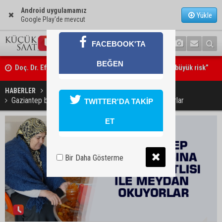
Android uygulamamız
Yükle
Google Play'de mevcut
FACEBOOK'TA
Doç. Dr. Efsun Somay’dan implant uyarısı: “Sigara en büyük risk”
BEĞEN
Adana’da oto kilit iş yerinde esrarengiz olay: 2 kişi hayatını kaybetti
HABERLER
YAŞAM
Gaziantep baklavasına turunç tatlısı ile meydan okuyorlar
TWITTER'DA TAKİP
ET
Bir Daha Gösterme