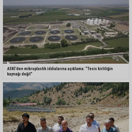
Yumurtalık’ta ulaşım çalışmaları hızlandı: Yol ve
kaldırımlar yenileniyor
Otoyolda akılalmaz olay: Önce çaldılar, sonra
“Hırsız çok” diye uyardılar
Müzeyyen Şevkin: “Mısırın alım fiyatı en az 17 lira
ASKİ’den mikroplastik iddialarına açıklama: “Tesis kirliliğin
olarak açıklanmalı”
kaynağı değil”
95 yaşındaki kadının arsa satışında yeni perde:
Kızı suçlamaları reddetti
İmamoğlu’ndaki göçükte acı bilanço: can kaybı
2’ye yükseldi