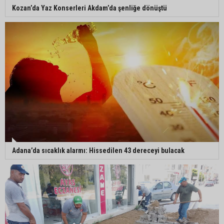
Kozan’da Yaz Konserleri Akdam’da şenliğe dönüştü
Adana’da sıcaklık alarmı: Hissedilen 43 dereceyi bulacak