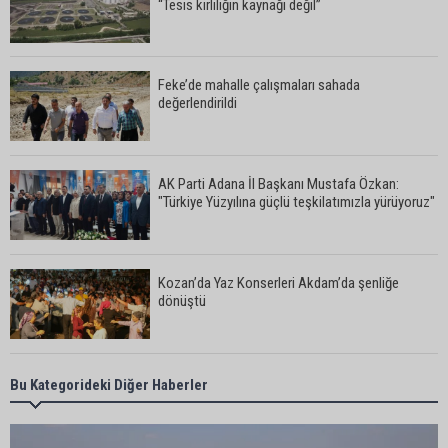
“Tesis kirliliğin kaynağı değil”
Feke’de mahalle çalışmaları sahada
değerlendirildi
AK Parti Adana İl Başkanı Mustafa Özkan:
"Türkiye Yüzyılına güçlü teşkilatımızla yürüyoruz"
Kozan’da Yaz Konserleri Akdam’da şenliğe
dönüştü
Adana’da sıcaklık alarmı: Hissedilen 43 dereceyi
Bu Kategorideki Diğer Haberler
bulacak