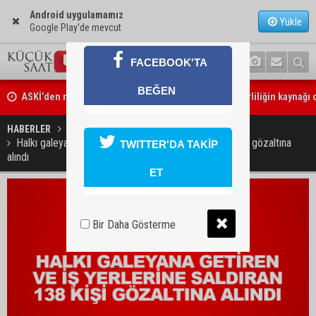
Android uygulamamız
Yükle
Google Play'de mevcut
FACEBOOK'TA
ASKİ’den mikroplastik iddialarına açıklama: “Tesis kirliliğin kaynağı 
BEĞEN
Feke’de mahalle çalışmaları sahada değerlendirildi
HABERLER
GÜNDEM
Halkı galeyana getiren ve iş yerlerine saldıran 138 kişi gözaltına
TWITTER'DA TAKİP
alındı
ET
Bir Daha Gösterme