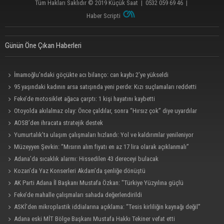
Tüm Hakları Saklıdır © 2019
Küçük Saat
|
0532 059 69 46
|
Haber Scripti
Günün Öne Çıkan Haberleri
İmamoğlu’ndaki göçükte acı bilanço: can kaybı 2’ye yükseldi
95 yaşındaki kadının arsa satışında yeni perde: Kızı suçlamaları reddetti
Feke’de motosiklet ağaca çarptı: 1 kişi hayatını kaybetti
Otoyolda akılalmaz olay: Önce çaldılar, sonra “Hırsız çok” diye uyardılar
AOSB’den ihracata stratejik destek
Yumurtalık’ta ulaşım çalışmaları hızlandı: Yol ve kaldırımlar yenileniyor
Müzeyyen Şevkin: “Mısırın alım fiyatı en az 17 lira olarak açıklanmalı”
Adana’da sıcaklık alarmı: Hissedilen 43 dereceyi bulacak
Kozan’da Yaz Konserleri Akdam’da şenliğe dönüştü
AK Parti Adana İl Başkanı Mustafa Özkan: "Türkiye Yüzyılına güçlü
teşkilatımızla yürüyoruz"
Feke’de mahalle çalışmaları sahada değerlendirildi
ASKİ’den mikroplastik iddialarına açıklama: “Tesis kirliliğin kaynağı değil”
Adana eski MİT Bölge Başkanı Mustafa Hakkı Tekiner vefat etti