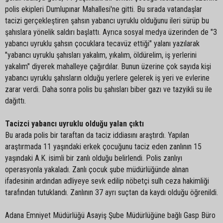
polis ekipleri Dumlupınar Mahallesi'ne gitti. Bu sırada vatandaşlar
tacizi gerçekleştiren şahsın yabancı uyruklu olduğunu ileri sürüp bu
şahıslara yönelik saldırı başlattı. Ayrıca sosyal medya üzerinden de "3
yabancı uyruklu şahsın çocuklara tecavüz ettiği" yalanı yazılarak
"yabancı uyruklu şahısları yakalım, yıkalım, öldürelim, iş yerlerini
yakalım" diyerek mahalleye çağırdılar. Bunun üzerine çok sayıda kişi
yabancı uyruklu şahısların olduğu yerlere gelerek iş yeri ve evlerine
zarar verdi. Daha sonra polis bu şahısları biber gazı ve tazyikli su ile
dağıttı.
Tacizci yabancı uyruklu olduğu yalan çıktı
Bu arada polis bir taraftan da taciz iddiasını araştırdı. Yapılan
araştırmada 11 yaşındaki erkek çocuğunu taciz eden zanlının 15
yaşındaki A.K. isimli bir zanlı olduğu belirlendi. Polis zanlıyı
operasyonla yakaladı. Zanlı çocuk şube müdürlüğünde alınan
ifadesinin ardından adliyeye sevk edilip nöbetçi sulh ceza hakimliği
tarafından tutuklandı. Zanlının 37 ayrı suçtan da kaydı olduğu öğrenildi.
Adana Emniyet Müdürlüğü Asayiş Şube Müdürlüğüne bağlı Gasp Büro