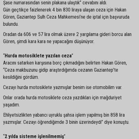
Şase numarasından senin plakana ulaştık” cevabını aldı.
Gün geçtikçe faizlenerek 4 bin 830 liraya ulaşan ceza için Hakan
Gören, Gaziantep Sulh Ceza Mahkemesi’ne de iptal için başvuruda
bulundu.
Oradan da 606 ve 57 lira olmak üzere 2 yargılama gideri borcu alan
Gören, şimdi kara kara ne yapacağını düşünüyor.
“
Hurda motosiklete yazılan ceza
”
Aracını satarken karşısına borç çıkmadığını belirten Hakan Gören,
“Ceza makbuzunu gidip araştırdığımda cezanın Gaziantep’te
kesildiğini gördüm.
Cezayı hurda motosiklete yazmışlar benim ise otomobilim var.
Onlar orada hurda motosiklete ceza yazdıkları için mağduriyet
yaşadım.
Ehliyetsizlikten yabancı uyruklu şahsa işlem yapılmış bin 858 lira
yazmışlar. Cezayı öğrendiğimde 3 binin üzerindeydi” diye konuştu.
“
2 yılda sisteme işlenilmemiş
”