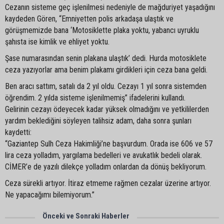
Cezanın sisteme geç işlenilmesi nedeniyle de mağduriyet yaşadığını
kaydeden Gören, “Emniyetten polis arkadaşa ulaştık ve
görüşmemizde bana ‘Motosiklette plaka yoktu, yabancı uyruklu
şahısta ise kimlik ve ehliyet yoktu.
Şase numarasından senin plakana ulaştık’ dedi. Hurda motosiklete
ceza yazıyorlar ama benim plakamı girdikleri için ceza bana geldi.
Ben aracı sattım, satalı da 2 yıl oldu. Cezayı 1 yıl sonra sistemden
öğrendim. 2 yılda sisteme işlenilmemiş” ifadelerini kullandı.
Gelirinin cezayı ödeyecek kadar yüksek olmadığını ve yetkililerden
yardım beklediğini söyleyen talihsiz adam, daha sonra şunları
kaydetti:
“Gaziantep Sulh Ceza Hakimliği’ne başvurdum. Orada ise 606 ve 57
lira ceza yolladım, yargılama bedelleri ve avukatlık bedeli olarak.
CİMER’e de yazılı dilekçe yolladım onlardan da dönüş bekliyorum.
Ceza sürekli artıyor. İtiraz etmeme rağmen cezalar üzerine artıyor.
Ne yapacağımı bilemiyorum.”
Önceki ve Sonraki Haberler