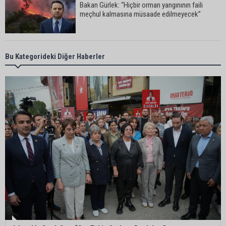
Bakan Gürlek: “Hiçbir orman yangınının faili
meçhul kalmasına müsaade edilmeyecek”
Öğrenci affı yürürlüğe girdi: Üniversiteye dönüş
Bu Kategorideki Diğer Haberler
için 4 ay süre
Sarıçam’da tarım alanlarında hastalık ve zararlı
denetimi
Adanalı iki teknik direktör Trendyol 1. Lig’de
görev yapacak
Süreyya Yavuz’dan şehit ailelerine ziyaret