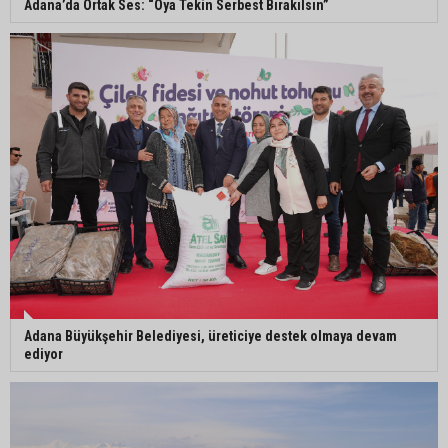
Adana’da Ortak Ses: “Oya Tekin Serbest Bırakılsın”
Murat Şahin Aktürk, YENİ Parti Tufanbeyli İlçe
Başkanı oldu
ASKİ Genel Müdürü Mansur Aladağ emekli oldu
Adana Büyükşehir Belediyesi, üreticiye destek olmaya devam
ediyor