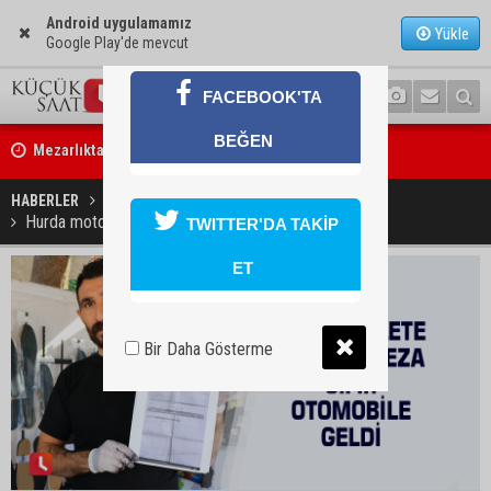
Android uygulamamız
Yükle
Google Play'de mevcut
FACEBOOK'TA
Mezarlıkta kapkaç yapan 4 şüpheli tutuklandı
BEĞEN
Kozan’da 3 aracın karıştığı zincirleme kazada 2 kişi yaralandı
HABERLER
YAŞAM
Hurda motosiklete yazılan ceza sıfır otomobile geldi
TWITTER'DA TAKİP
ET
Bir Daha Gösterme