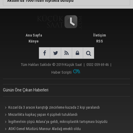
Akdam'da 1000 fidan toprakla buluştu
Ana Sayfa
İletişim
Künye
RSS
Tüm Hakları Saklıdır © 2019
Küçük Saat
|
0532 059 69 46
|
Haber Scripti
Günün Öne Çıkan Haberleri
Kozan’da 3 aracın karıştığı zincirleme kazada 2 kişi yaralandı
Mezarlıkta kapkaç yapan 4 şüpheli tutuklandı
İngiltere’nin çöpü Adana’ya geldi, mikroplastik tartışması büyüdü
ASKİ Genel Müdürü Mansur Aladağ emekli oldu