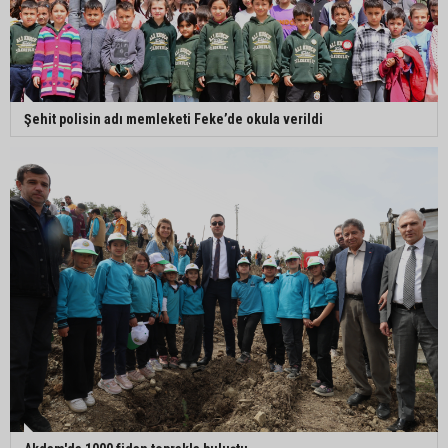
Şehit polisin adı memleketi Feke’de okula verildi