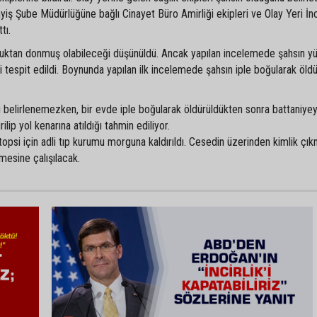
ş Şube Müdürlüğüne bağlı Cinayet Büro Amirliği ekipleri ve Olay Yeri İ
tı.
ğuktan donmuş olabileceği düşünüldü. Ancak yapılan incelemede şahsın 
zi tespit edildi. Boynunda yapılan ilk incelemede şahsın iple boğularak öld
ği belirlenemezken, bir evde iple boğularak öldürüldükten sonra battaniyey
lip yol kenarına atıldığı tahmin ediliyor.
opsi için adli tıp kurumu morguna kaldırıldı. Cesedin üzerinden kimlik çık
nmesine çalışılacak.