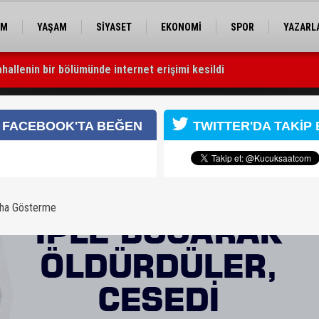
EM
YAŞAM
SİYASET
EKONOMİ
SPOR
YAZARL
hallenin bir bölümünde internet erişimi kesildi
escil çağrısı: “Satılmamalı, amaç dışı kullanılmamalı”
 kenarına attılar
FACEBOOK'TA BEĞEN
TWITTER'DA TAKİP 
aha Gösterme