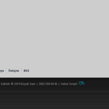
nye
İletişim
RSS
 Saklıdır © 2019
Küçük Saat
|
0532 059 69 46
|
Haber Scripti