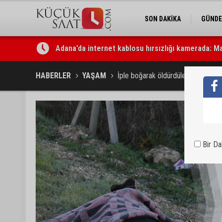
SON DAKİKA
GÜND
Adana’da internet kablosu hırsızlığı kamerada: Ma
Mimarlar Odası’ndan Adana Askeri Hastanesi için t
HABERLER
YAŞAM
İple boğarak öldürdüler, cesedi yol
Bir D