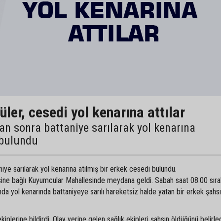
ler, cesedi yol kenarına attılar
an sonra battaniye sarılarak yol kenarına
 bulundu
iye sarılarak yol kenarına atılmış bir erkek cesedi bulundu.
esine bağlı Kuyumcular Mahallesinde meydana geldi. Sabah saat 08.00 sıra
nda yol kenarında battaniyeye sarılı hareketsiz halde yatan bir erkek şahs
plerine bildirdi. Olay yerine gelen sağlık ekipleri şahsın öldüğünü belirle