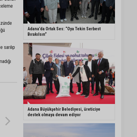
nceleme
Vali Mustafa Yavuz:
“Adana’da huzur ve
güven ortamını daha da
yüzünde
güçlendirmek için
Adana’da Ortak Ses: “Oya Tekin Serbest
üğü
çalışıyoruz”
Bırakılsın”
Mahkemeden Oya Tekin
e sarılıp
kararı: Tutukluluk halinin
devamına hükmedildi
madığı
Adana’da taziye evinde
silahlı kavga kamerada:
Çok sayıda polis ekibi
olay yerine sevk edildi
Adana Büyükşehir Belediyesi, üreticiye
destek olmaya devam ediyor