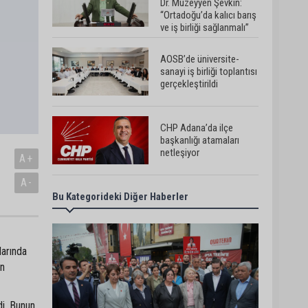
Dr. Müzeyyen Şevkin:
“Ortadoğu’da kalıcı barış
ve iş birliği sağlanmalı”
AOSB’de üniversite-
sanayi iş birliği toplantısı
gerçekleştirildi
CHP Adana’da ilçe
başkanlığı atamaları
netleşiyor
A+
A-
Bu Kategorideki Diğer Haberler
Adana Büyükşehir Yaz
Spor Okulları’nda 30 bin
çocuk sporla buluştu
larında
Beşiktaş dosyasında iki
ın
tahliye: Özcan Zenger ve
Utku Caner Çaykara
serbest bırakıldı
di. Bunun