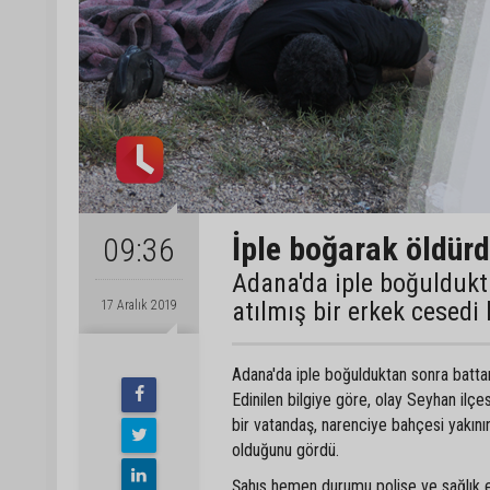
İple boğarak öldürdü
09:36
Adana'da iple boğuldukt
atılmış bir erkek cesedi
17 Aralık 2019
Adana'da iple boğulduktan sonra battan
Edinilen bilgiye göre, olay Seyhan ilç
bir vatandaş, narenciye bahçesi yakını
olduğunu gördü.
Şahıs hemen durumu polise ve sağlık eki