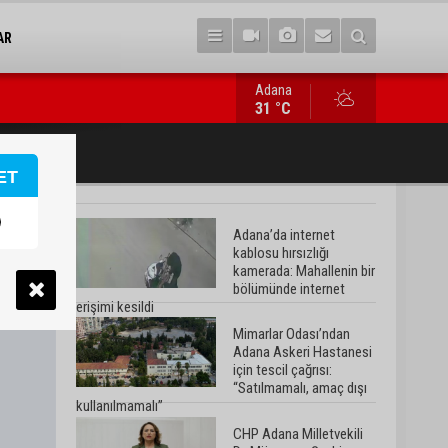
AR
Adana
CHP Adana Milletvekili Dr. Müzeyyen Şevkin: “Ortadoğu’da kalıcı b
31 °C
ET
Adana’da internet
kablosu hırsızlığı
kamerada: Mahallenin bir
bölümünde internet
erişimi kesildi
Mimarlar Odası’ndan
Adana Askeri Hastanesi
için tescil çağrısı:
“Satılmamalı, amaç dışı
kullanılmamalı”
CHP Adana Milletvekili