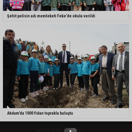
Şehit polisin adı memleketi Feke’de okula verildi
Akdam'da 1000 fidan toprakla buluştu