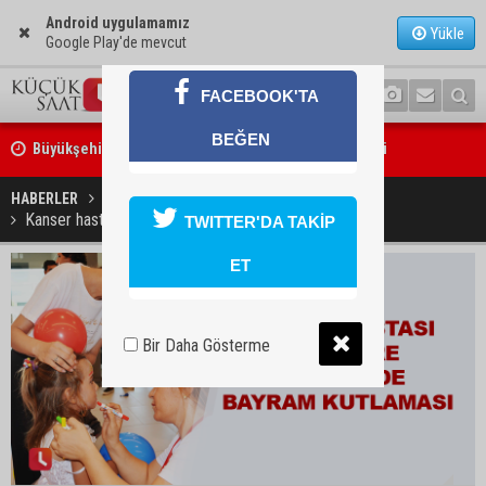
Android uygulamamız
Yükle
Google Play'de mevcut
FACEBOOK'TA
Büyükşehirden üreticiye 168 adet süt sağım makinesi
BEĞEN
Ayhan Barut: "Sıcaklar yaşam hakkını tehdit ediyor"
HABERLER
YAŞAM
Kanser hastası miniklere hastanede bayram kutlaması
TWITTER'DA TAKİP
ET
Bir Daha Gösterme