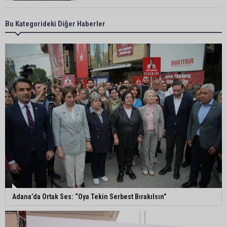
Büyükşehir açıkladı: Yasaklı ırk köpeğe mevzuat
Bu Kategorideki Diğer Haberler
kapsamında işlem yapıldı
Doğan: "Kredi limitleri her yıl enflasyon oranı
dikkate alınarak güncellenmelidir"
Adana’da motosiklet hırsızından ilginç savunma:
“Eve gitmek için aldım, geri verecektim”
Kozan’da kaçak tütün operasyonu: 1 şüpheli
tutuklandı
Adana’da Ortak Ses: “Oya Tekin Serbest Bırakılsın”
Filistin konvoyu Adana'da destek mitingiyle