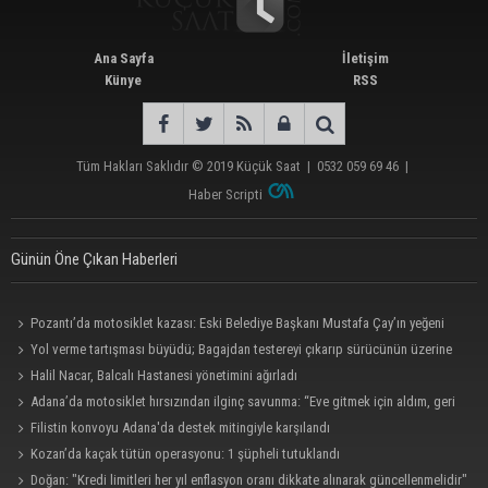
Ana Sayfa
İletişim
Künye
RSS
Tüm Hakları Saklıdır © 2019
Küçük Saat
|
0532 059 69 46
|
Haber Scripti
Günün Öne Çıkan Haberleri
Pozantı’da motosiklet kazası: Eski Belediye Başkanı Mustafa Çay’ın yeğeni
hayatını kaybetti
Yol verme tartışması büyüdü; Bagajdan testereyi çıkarıp sürücünün üzerine
yürüdü
Halil Nacar, Balcalı Hastanesi yönetimini ağırladı
Adana’da motosiklet hırsızından ilginç savunma: “Eve gitmek için aldım, geri
verecektim”
Filistin konvoyu Adana'da destek mitingiyle karşılandı
Kozan’da kaçak tütün operasyonu: 1 şüpheli tutuklandı
Doğan: "Kredi limitleri her yıl enflasyon oranı dikkate alınarak güncellenmelidir"