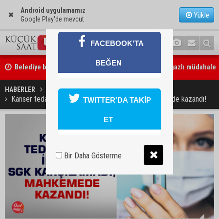
Android uygulamamız
Yükle
Google Play'de mevcut
FACEBOOK'TA
Belediye binasına girmek isteyen servisçilere biber gazlı müdahale
BEĞEN
Adana’da taziye evinde silah çeken kişi gözaltına alındı
HABERLER
GÜNDEM
Kanser tedavisinde ilacını SGK karşılamadı, mahkemede kazandı!
TWITTER'DA TAKİP
ET
Bir Daha Gösterme