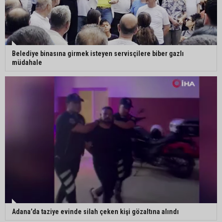
Uluslararası Adana Altın Koza Film Festivali’nde
Orhan Kemal Emek Ödülleri’nin sahipleri belli oldu
Adana’da trafikte testereyle saldırı iddiası:
Belediye binasına girmek isteyen servisçilere biber gazlı
Şüpheli tutuklandı
müdahale
Adana’da internet kablosu hırsızlığı kamerada:
Mahallenin bir bölümünde internet erişimi kesildi
Mimarlar Odası’ndan Adana Askeri Hastanesi
için tescil çağrısı: “Satılmamalı, amaç dışı
kullanılmamalı”
Adana’da taziye evinde silah çeken kişi gözaltına alındı