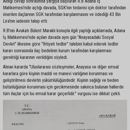
Aldığı cevap sonrasında yargıya başvuran R.B Adana İş
Mahkemesi'nde açtığı davada, SGK'nın tedavisi için doktor tarafından
önerilen ilaçlarının SGK tarafından karşılanmasını ve ödediği 43 Bin
Lira'nın iadesini talep etti.
R.B'nin Avukatı Bülent Maraklı konuyla ilgili yaptığı açıklamada, Adana
İş Mahkemesi'nde açılan davada aynı gün "Anayasadaki Sosyal
Devlet" ilkesine göre "İhtiyati tedbir" talebini kabul ederek tedbir
kararı sonrasında ilaç bedelinin kurum tarafından karşılanması
gerektiği kararının verildiğini söyledi.
Alınan kararda "Uluslararası sözleşmeler, Anayasa ve diğer emsal
kararlara göre kişinin maddi ve manevi varlığının korunması ve
geliştirilmesi devletin yükümlülüğündedir. Kişinin sağlığı ve beden
bütünlüğünün korunması için gecikmesinde sakınca bulunan hallerde
tüm ilaçlar için bu emsal karar geçerlidir." vurgusu ise dikkat çekti.