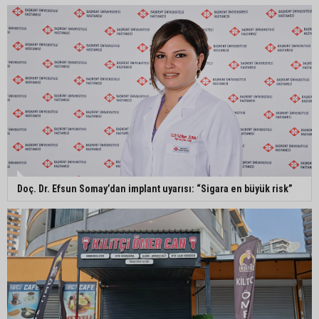
Doç. Dr. Efsun Somay’dan implant uyarısı: “Sigara en büyük risk”