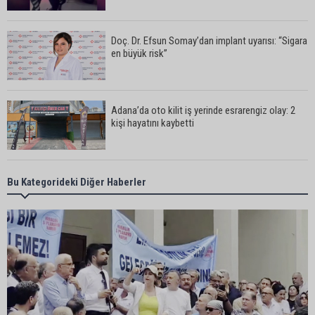
Doç. Dr. Efsun Somay’dan implant uyarısı: “Sigara
en büyük risk”
Adana’da oto kilit iş yerinde esrarengiz olay: 2
kişi hayatını kaybetti
CHP Adana Milletvekili Dr. Müzeyyen Şevkin:
Bu Kategorideki Diğer Haberler
“Akdeniz bir atık deposuna dönüşmemeli”
Adana’da aile içi arsa krizi: 95 yaşındaki kadının
miras arsası satıldı, 17 milyonun 13 milyonu
harcandı