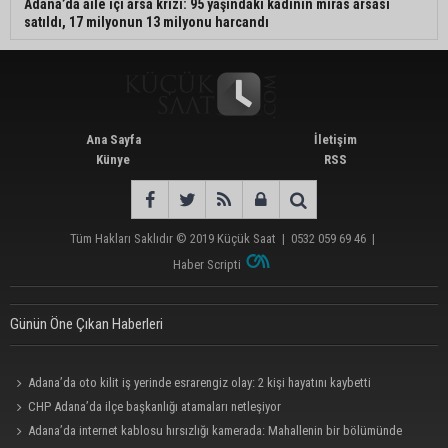
Adana’da aile içi arsa krizi: 95 yaşındaki kadının miras arsası
satıldı, 17 milyonun 13 milyonu harcandı
Ana Sayfa
İletişim
Künye
RSS
Tüm Hakları Saklıdır © 2019
Küçük Saat
|
0532 059 69 46
|
Haber Scripti
Günün Öne Çıkan Haberleri
Adana’da oto kilit iş yerinde esrarengiz olay: 2 kişi hayatını kaybetti
CHP Adana’da ilçe başkanlığı atamaları netleşiyor
Adana’da internet kablosu hırsızlığı kamerada: Mahallenin bir bölümünde