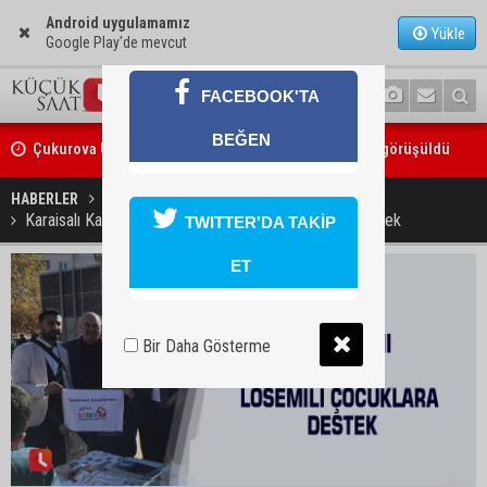
Android uygulamamız
Yükle
Google Play'de mevcut
FACEBOOK'TA
Çukurova Üniversitesi’nde Ar-Ge ve sanayi iş birliği görüşüldü
BEĞEN
Seyhan’da gıda işletmelerine sıkı denetim
HABERLER
YAŞAM
Karaisalı Kaymakamı Kaya’dan lösemili çocuklara destek
TWITTER'DA TAKİP
ET
Bir Daha Gösterme