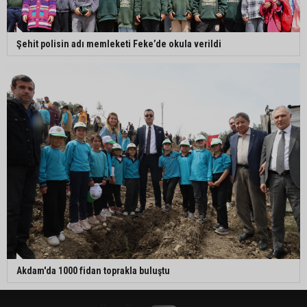
Şehit polisin adı memleketi Feke’de okula verildi
Akdam'da 1000 fidan toprakla buluştu