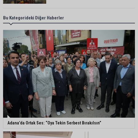
Bekir Şimşek’ten Mustafa Özkan’a ziyaret
Bu Kategorideki Diğer Haberler
Ceyhan’da asfalt çalışmaları sürüyor
Ceyhan’da açık hava sineması keyfi iki farklı
parkta devam ediyor
5. Yunusoğlu Futbol Turnuvası’nda final heyecanı
Adana’da Ortak Ses: “Oya Tekin Serbest Bırakılsın”