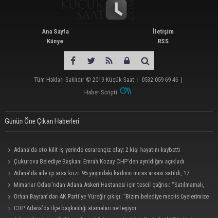
Ana Sayfa
İletişim
Künye
RSS
Tüm Hakları Saklıdır © 2019
Küçük Saat
|
0532 059 69 46
|
Haber Scripti
Günün Öne Çıkan Haberleri
Adana’da oto kilit iş yerinde esrarengiz olay: 2 kişi hayatını kaybetti
Çukurova Belediye Başkanı Emrah Kozay CHP’den ayrıldığını açıkladı
Adana’da aile içi arsa krizi: 95 yaşındaki kadının miras arsası satıldı, 17
milyonun 13 milyonu harcandı
Mimarlar Odası’ndan Adana Askeri Hastanesi için tescil çağrısı: “Satılmamalı,
amaç dışı kullanılmamalı”
Orhan Bayram’dan AK Parti’ye Yüreğir çıkışı: “Bizim belediye meclis üyelerimize
ne yaptınız? Siz önce onu anlatın”
CHP Adana’da ilçe başkanlığı atamaları netleşiyor