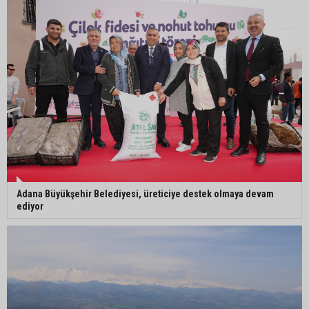
Ceyhan’da Necdet Sevinç Parkı’nda bakım
çalışması
Orhan Bayram’dan AK Parti’ye Yüreğir çıkışı:
“Bizim belediye meclis üyelerimize ne yaptınız?
Siz önce onu anlatın”
Adana Büyükşehir Belediyesi, üreticiye destek olmaya devam
ediyor