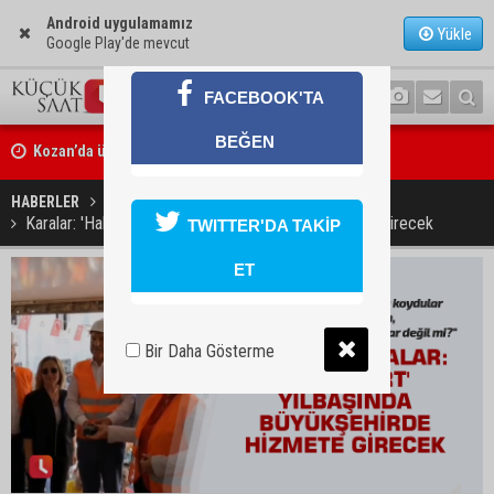
Android uygulamamız
Yükle
Google Play'de mevcut
FACEBOOK'TA
Kozan’da üreticilere yangın ve anız uyarısı
BEĞEN
Ceyhan’da yağlık ayçiçeği hasadı başladı
HABERLER
GÜNDEM
Karalar: 'Halk Kart' yılbaşında Büyükşehirde hizmete girecek
TWITTER'DA TAKİP
ET
Bir Daha Gösterme