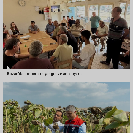
Yedigöze İçme Suyu Projesi çalışmalarında
göçük meydana geldi
Müzeyyen Şevkin’den Çocuk Koruma Kanunu
Teklifi’ne eleştiri: “Öncelik ceza değil, önlemedir”
Adana’da sıcağın boyutu: Asfaltta yumurta pişti
Kozan’da üreticilere yangın ve anız uyarısı
Yeni Parti'de Seyhan İlçe Başkanlığına Mehmet
Şahin Gümüş getirildi
Adanalı araştırmacı Burhan Eptemli CHP’de