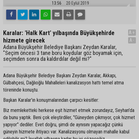
13:56
20 Eylül 2019
Karalar: 'Halk Kart' yılbaşında Büyükşehirde
A+
hizmete girecek
A-
Adana Büyükşehir Belediye Başkanı Zeydan Karalar,
"Seçim öncesi 3 tane boru koydular göz boyamak için,
seçimden sonra da kaldırdılar değil mi?"
Adana Büyükşehir Belediye Başkanı Zeydan Karalar, Akkapı,
Gülbahçesi, Dağlıoğlu Mahalleleri kanalizasyon hattı temel atma
töreninde konuştu.
Başkan Karalar'ın konuşmalarından çarpıcı kesitler:
Biz memleketteki herkese eşit hizmet etmek zorundayız, Seyhan'da
da bunu yaptık. Beni çok eleştirdiler, "Güneyden çıkmıyor, çok hizmet
yapıyor" dediler. Evet doğru, şimdi de aynısını yapacağız çünkü
güneyin hizmete ihtiyacı var. Kanalizasyonu olmayan mahalle kabul
edilebilir mi? İnşallah yılbaşına kadar bu işi çözeceğiz.