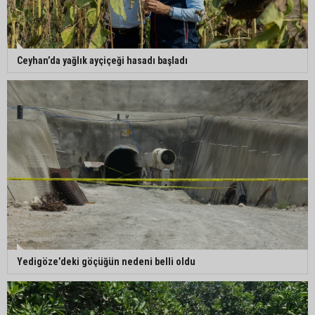
başkan yardımcısı oldu
Ceyhan’da yağlık ayçiçeği hasadı başladı
Yedigöze’deki göçüğün nedeni belli oldu