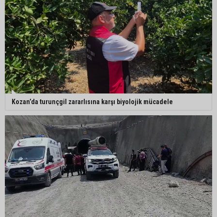
Kozan’da turunçgil zararlısına karşı biyolojik mücadele