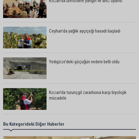
Kozan’da üreticilere yangın ve anız uyarısı
Ceyhan’da yağlık ayçiçeği hasadı başladı
Yedigöze’deki göçüğün nedeni belli oldu
Kozan’da turunçgil zararlısına karşı biyolojik
mücadele
Yedigöze İçme Suyu Projesi çalışmalarında
Bu Kategorideki Diğer Haberler
göçük: 1 işçi hayatını kaybetti