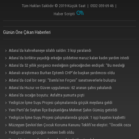
Tüm Hakları Saklıdır © 2019
Küçük Saat
|
0532 059 69 46
|
Haber Scripti
Günün Öne Çıkan Haberleri
Adana’da kahvehaneye silahlı saldırı: 3 kişi yaralandı
Adana’da birlikte yaşadığı erkeğin şiddetine maruz kalan kadın yardım istedi
Adana’da 52 yıllık yorgancı mesleğinin geleceğinden endişeli: “Bu mesleği
çocuğuma bile öğretemedim”
Adanalı araştırmacı Burhan Eptemli CHP’de başkan yardımcısı oldu
Adana’da özel bir sergi: “Damla’nın Fırçası” sanatseverlerle buluştu
Adana’da Huzur ve Güven uygulaması: 62 aranan şahıs yakalandı
Adana’da sıcağın boyutu: Asfaltta yumurta pişti
Yedigöze İçme Suyu Projesi çalışmalarında göçük meydana geldi
Yeni Parti'de Seyhan İlçe Başkanlığına Mehmet Şahin Gümüş getirildi
Yedigöze İçme Suyu Projesi çalışmalarında göçük: 1 işçi hayatını kaybetti
Müzeyyen Şevkin’den Çocuk Koruma Kanunu Teklifi’ne eleştiri: “Öncelik ceza
değil, önlemedir”
Yedigöze’deki göçüğün nedeni belli oldu