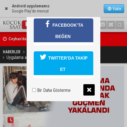
Android uygulamamız
Yükle
Google Play'de mevcut
FACEBOOK'TA
Ceyhan’da yağlık ayçiçeği hasadı başladı
BEĞEN
Yedigöze’deki göçüğün nedeni belli oldu
HABERLER
YAŞAM
Uygulama alanlarında 100 kaçak göçmen yakalandı
TWITTER'DA TAKİP
ET
Bir Daha Gösterme