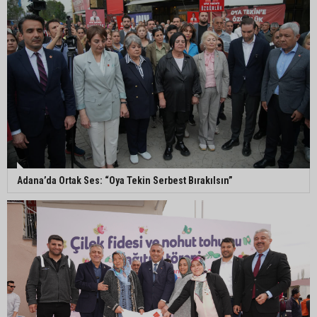
Müzeyyen Şevkin’den Çocuk Koruma Kanunu
Teklifi’ne eleştiri: “Öncelik ceza değil, önlemedir”
Adana’da sıcağın boyutu: Asfaltta yumurta pişti
Yeni Parti'de Seyhan İlçe Başkanlığına Mehmet
Şahin Gümüş getirildi
Adana’da Ortak Ses: “Oya Tekin Serbest Bırakılsın”
Adanalı araştırmacı Burhan Eptemli CHP’de
başkan yardımcısı oldu
Adana’da birlikte yaşadığı erkeğin şiddetine
maruz kalan kadın yardım istedi