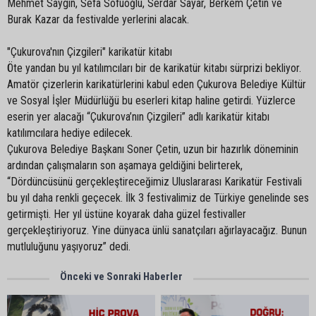
Mehmet Saygın, Sefa Sofuoğlu, Serdar Sayar, Berkem Çetin ve
Burak Kazar da festivalde yerlerini alacak.
"Çukurova'nın Çizgileri" karikatür kitabı
Öte yandan bu yıl katılımcıları bir de karikatür kitabı sürprizi bekliyor.
Amatör çizerlerin karikatürlerini kabul eden Çukurova Belediye Kültür
ve Sosyal İşler Müdürlüğü bu eserleri kitap haline getirdi. Yüzlerce
eserin yer alacağı “Çukurova’nın Çizgileri” adlı karikatür kitabı
katılımcılara hediye edilecek.
Çukurova Belediye Başkanı Soner Çetin, uzun bir hazırlık döneminin
ardından çalışmaların son aşamaya geldiğini belirterek,
“Dördüncüsünü gerçekleştireceğimiz Uluslararası Karikatür Festivali
bu yıl daha renkli geçecek. İlk 3 festivalimiz de Türkiye genelinde ses
getirmişti. Her yıl üstüne koyarak daha güzel festivaller
gerçekleştiriyoruz. Yine dünyaca ünlü sanatçıları ağırlayacağız. Bunun
mutluluğunu yaşıyoruz” dedi.
Önceki ve Sonraki Haberler