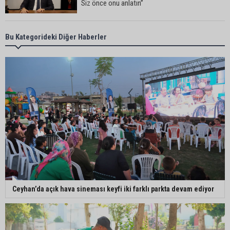
Siz önce onu anlatın”
Sarıçam’da su ürünlerine yönelik denetimler
Bu Kategorideki Diğer Haberler
sürüyor
Ceyhan’da yangına giden itfaiye aracı devrildi: 3
kişi yaralandı
Çukurova Belediye Başkanı Emrah Kozay
CHP’den ayrıldığını açıkladı
Belediye binasına girmek isteyen servisçilere
Ceyhan’da açık hava sineması keyfi iki farklı parkta devam ediyor
biber gazlı müdahale