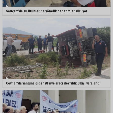
Sarıçam’da su ürünlerine yönelik denetimler sürüyor
Ceyhan’da yangına giden itfaiye aracı devrildi: 3 kişi yaralandı