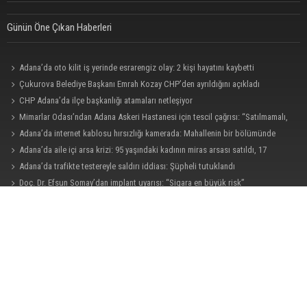
Günün Öne Çıkan Haberleri
Adana’da oto kilit iş yerinde esrarengiz olay: 2 kişi hayatını kaybetti
Çukurova Belediye Başkanı Emrah Kozay CHP’den ayrıldığını açıkladı
CHP Adana’da ilçe başkanlığı atamaları netleşiyor
Mimarlar Odası’ndan Adana Askeri Hastanesi için tescil çağrısı: “Satılmamalı,
amaç dışı kullanılmamalı”
Adana’da internet kablosu hırsızlığı kamerada: Mahallenin bir bölümünde
internet erişimi kesildi
Adana’da aile içi arsa krizi: 95 yaşındaki kadının miras arsası satıldı, 17
milyonun 13 milyonu harcandı
Adana’da trafikte testereyle saldırı iddiası: Şüpheli tutuklandı
Doç. Dr. Efsun Somay’dan implant uyarısı: “Sigara en büyük risk”
Adana’da taziye evinde silah çeken kişi gözaltına alındı
Belediye binasına girmek isteyen servisçilere biber gazlı müdahale
CHP Adana Milletvekili Dr. Müzeyyen Şevkin: “Ortadoğu’da kalıcı barış ve iş
birliği sağlanmalı”
AOSB’de üniversite-sanayi iş birliği toplantısı gerçekleştirildi
CHP Adana Milletvekili Dr. Müzeyyen Şevkin: “Akdeniz bir atık deposuna
dönüşmemeli”
Ceyhan’da yangına giden itfaiye aracı devrildi: 3 kişi yaralandı
Uluslararası Adana Altın Koza Film Festivali’nde Orhan Kemal Emek