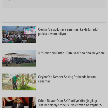
Ceyhan’da açık hava sineması keyfi iki farklı
parkta devam ediyor
5. Yunusoğlu Futbol Turnuvası’nda final heyecanı
Ceyhan’da Necdet Sevinç Parkı’nda bakım
çalışması
Orhan Bayram’dan AK Parti’ye Yüreğir çıkışı:
“Bizim belediye meclis üyelerimize ne yaptınız?