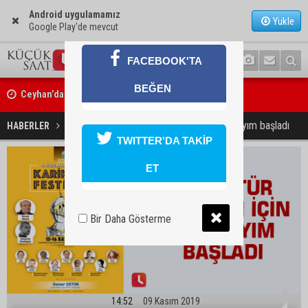
Android uygulamamız
Yükle
Google Play'de mevcut
FACEBOOK'TA
Ceyhan’da asfalt çalışmaları sürüyor
BEĞEN
Ceyhan’da açık hava sineması keyfi iki farklı parkta devam ediyor
Karikatür Festivali için geri sayım başladı
HABERLER
GÜNDEM
TWITTER'DA TAKİP
ET
Bir Daha Gösterme
14:52
09 Kasım 2019