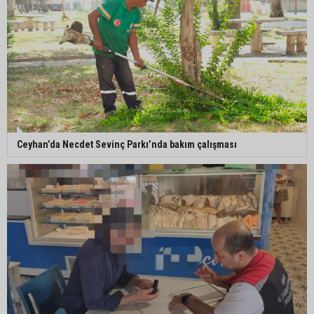
Adana’da taziye evinde silah çeken kişi gözaltına
alındı
Doç. Dr. Efsun Somay’dan implant uyarısı: “Sigara
en büyük risk”
Ceyhan’da Necdet Sevinç Parkı’nda bakım çalışması