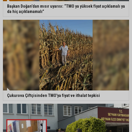
Öğrenci affı yürürlüğe girdi: Üniversiteye dönüş
Başkan Doğan’dan mısır uyarısı: “TMO ya yüksek fiyat açıklamalı ya
için 4 ay süre
da hiç açıklamamalı”
Sarıçam’da tarım alanlarında hastalık ve zararlı
denetimi
Adanalı iki teknik direktör Trendyol 1. Lig’de
görev yapacak
Çukurova Çiftçisinden TMO'ya fiyat ve ithalat tepkisi