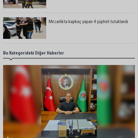
Mezarlıkta kapkaç yapan 4 şüpheli tutuklandı
Kozan’da 3 aracın karıştığı zincirleme kazada 2
Bu Kategorideki Diğer Haberler
kişi yaralandı
Adanalı Elanur Ateş, U15 Milli Takım kampına
davet edildi
Bakan Gürlek: “Hiçbir orman yangınının faili
meçhul kalmasına müsaade edilmeyecek”