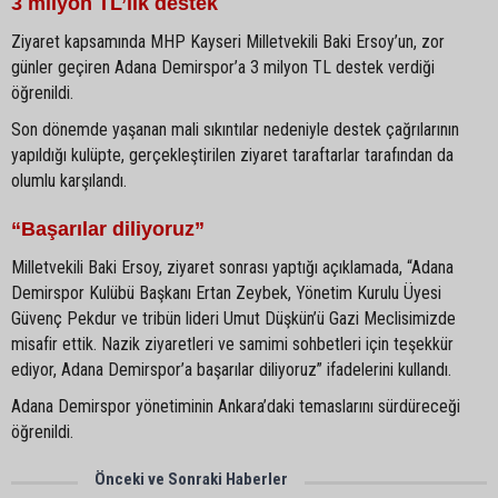
3 milyon TL’lik destek
Ziyaret kapsamında MHP Kayseri Milletvekili Baki Ersoy’un, zor
günler geçiren Adana Demirspor’a 3 milyon TL destek verdiği
öğrenildi.
Son dönemde yaşanan mali sıkıntılar nedeniyle destek çağrılarının
yapıldığı kulüpte, gerçekleştirilen ziyaret taraftarlar tarafından da
olumlu karşılandı.
“Başarılar diliyoruz”
Milletvekili Baki Ersoy, ziyaret sonrası yaptığı açıklamada, “Adana
Demirspor Kulübü Başkanı Ertan Zeybek, Yönetim Kurulu Üyesi
Güvenç Pekdur ve tribün lideri Umut Düşkün’ü Gazi Meclisimizde
misafir ettik. Nazik ziyaretleri ve samimi sohbetleri için teşekkür
ediyor, Adana Demirspor’a başarılar diliyoruz” ifadelerini kullandı.
Adana Demirspor yönetiminin Ankara’daki temaslarını sürdüreceği
öğrenildi.
Önceki ve Sonraki Haberler