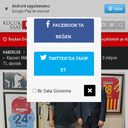
Android uygulamamız
Yükle
Google Play'de mevcut
FACEBOOK'TA
BEĞEN
Başkan Doğan’dan mısır uyarısı: “TMO ya yüksek fiyat açıklamalı ya d
açıklamamalı”
Çukurova Çiftçisinden TMO'ya fiyat ve ithalat tepkisi
HABERLER
GÜNDEM
Kayseri Milletvekili Baki Ersoy’dan Adana Demirspor’a 3 milyon
TWITTER'DA TAKİP
TL destek
ET
Bir Daha Gösterme