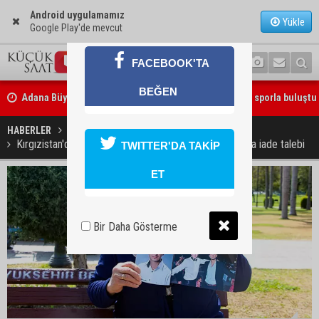
Android uygulamamız
Yükle
Google Play'de mevcut
FACEBOOK'TA
Adana Büyükşehir Yaz Spor Okulları’nda 30 bin çocuk sporla buluştu
BEĞEN
Beşiktaş dosyasında iki tahliye: Özcan Zenger ve Utku Caner Çaykar
bırakıldı
HABERLER
GÜNDEM
Kırgızistan'da 12 yıldır cezaevinde olan baba ve oğluna iade talebi
TWITTER'DA TAKİP
ET
Bir Daha Gösterme