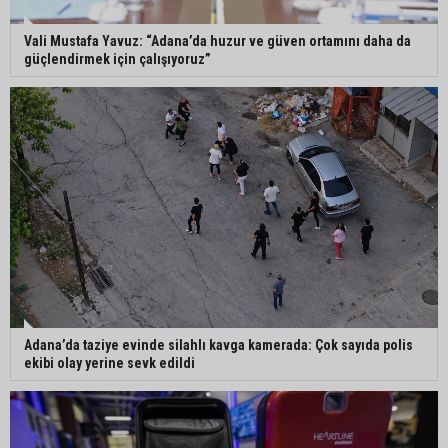
öldürüldüğü silahlı kavganın görüntüleri ortaya
çıktı
Vali Mustafa Yavuz: “Adana’da huzur ve güven ortamını daha da
güçlendirmek için çalışıyoruz”
İmamoğlu’nda hijyen ve etiket kontrolü
Mustafa Özkan: "Yüreğir Belediye Başkan
Vekilliği seçimine ilişkin hukuki süreç başlatıldı"
Adana’da taziye evinde silahlı kavga kamerada: Çok sayıda polis
ekibi olay yerine sevk edildi