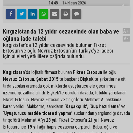
14:48
14 Nisan 2026
Kırgızistan'da 12 yıldır cezaevinde olan baba ve
A+
oğluna iade talebi
A-
Kırgızistan’da 12 yıldır cezaevinde bulunan Fikret
Ertosun ve oğlu Nevruz Ertosun’un Türkiye’ye iadesi
için aileleri yetkililere çağrıda bulundu.
Kırgızistan
’da lojistik firması bulunan
Fikret Ertosun
ile oğlu
Nevruz Ertosun
,
Şubat 2015
’te başkent
Bişkek
’te şirketlerine ait
tırda yapılan aramada çok miktarda uyuşturucu ele geçirilmesi
üzerine gözaltına alındı. Bişkek’te görülen davada, tutuklu yargılanan
Fikret Ertosun, Nevruz Ertosun ve tır şoförü Mehmet A. hakkında
karar verildi. Mahkeme, sanıkların
‘Kaçakçılık’
,
‘Suç hazırlama’
ve
‘Uyuşturucu madde ticareti yapma’
suçlarından yargılandığı davada
tır şoförü Mehmet A.’yı
23 yıl
, Fikret Ertosun’u
21 yıl
, Nevruz
Ertosun’u ise
19 yıl
ağır hapis cezasına çarptırdı. Baba, oğlu ve