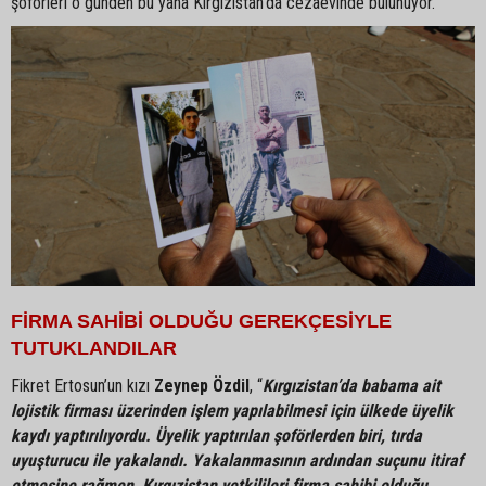
şoförleri o günden bu yana Kırgızistan'da cezaevinde bulunuyor.
FİRMA SAHİBİ OLDUĞU GEREKÇESİYLE
TUTUKLANDILAR
Fikret Ertosun’un kızı
Zeynep Özdil
, “
Kırgızistan’da babama ait
lojistik firması üzerinden işlem yapılabilmesi için ülkede üyelik
kaydı yaptırılıyordu. Üyelik yaptırılan şoförlerden biri, tırda
uyuşturucu ile yakalandı. Yakalanmasının ardından suçunu itiraf
etmesine rağmen, Kırgızistan yetkilileri firma sahibi olduğu