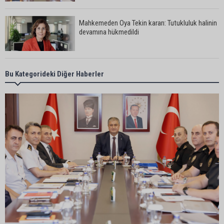
Mahkemeden Oya Tekin kararı: Tutukluluk halinin
devamına hükmedildi
Adana’da taziye evinde silahlı kavga kamerada:
Bu Kategorideki Diğer Haberler
Çok sayıda polis ekibi olay yerine sevk edildi
Adana’da parktaki OED cihazını çalan şüpheli
tutuklandı
Seyhan’da fırın ve pastanelere hijyen denetimi
gerçekleştirildi
Eski polis memuru Ergün Karakaya’nın