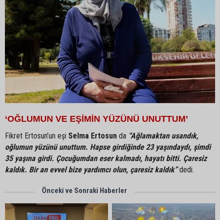
‘OĞLUMUN VE EŞİMİN YÜZÜNÜ UNUTTUM’
Fikret Ertosun’un eşi
Selma Ertosun
da
“Ağlamaktan usandık,
oğlumun yüzünü unuttum. Hapse girdiğinde 23 yaşındaydı, şimdi
35 yaşına girdi. Çocuğumdan eser kalmadı, hayatı bitti. Çaresiz
kaldık. Bir an evvel bize yardımcı olun, çaresiz kaldık”
dedi.
Önceki ve Sonraki Haberler