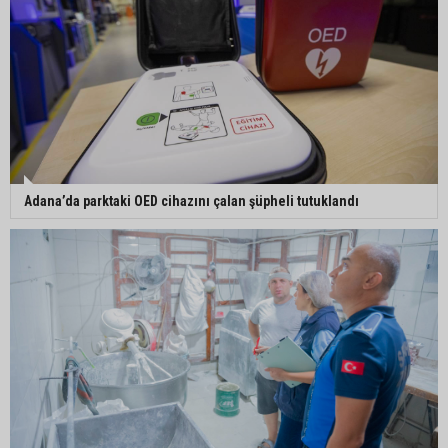
Adana’da parktaki OED cihazını çalan şüpheli tutuklandı