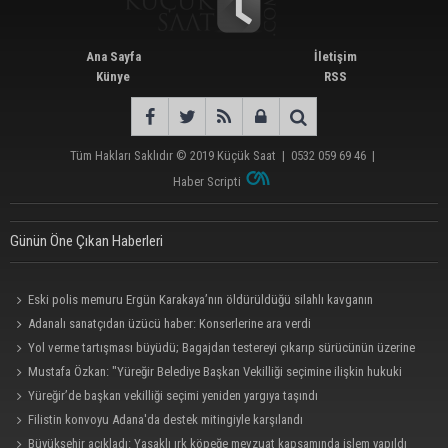
Ana Sayfa
İletişim
Künye
RSS
Tüm Hakları Saklıdır © 2019
Küçük Saat
|
0532 059 69 46
|
Haber Scripti
Günün Öne Çıkan Haberleri
Eski polis memuru Ergün Karakaya’nın öldürüldüğü silahlı kavganın
görüntüleri ortaya çıktı
Adanalı sanatçıdan üzücü haber: Konserlerine ara verdi
Yol verme tartışması büyüdü; Bagajdan testereyi çıkarıp sürücünün üzerine
yürüdü
Mustafa Özkan: "Yüreğir Belediye Başkan Vekilliği seçimine ilişkin hukuki
süreç başlatıldı"
Yüreğir’de başkan vekilliği seçimi yeniden yargıya taşındı
Filistin konvoyu Adana'da destek mitingiyle karşılandı
Büyükşehir açıkladı: Yasaklı ırk köpeğe mevzuat kapsamında işlem yapıldı