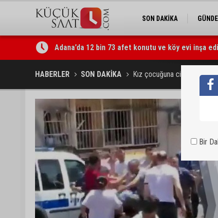
SON DAKİKA
GÜND
Adana’da 12 bin 73 afet konutu ve köy evi inşa edi
Tarihi Tepebağ Projesi için değerlendirme toplantı
HABERLER
SON DAKİKA
Kız çocuğuna cinsel istismara
Bir D