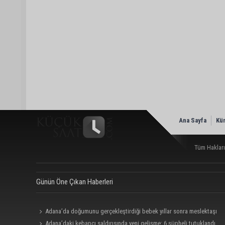
Ana Sayfa
Kü
Tüm Hakları
Günün Öne Çıkan Haberleri
Adana’da doğumunu gerçekleştirdiği bebek yıllar sonra meslektaşı
oldu: “Bu çok gurur verici”
Adana’daki kebapçı saldırısında yeni gelişme: 6 şüpheli tutuklandı