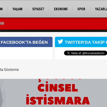
EM
YAŞAM
SİYASET
EKONOMİ
SPOR
YAZARL
ldi
sı yapıldı
 linç girişimi
FACEBOOK'TA BEĞEN
TWITTER'DA TAKİP 
aha Gösterme