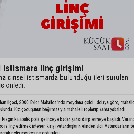
 istismara linç girişimi
na cinsel istismarda bulunduğu ileri sürülen
is önledi.
han ilçesi, 2000 Evler Mahallesi'nde meydana geldi. İddiaya göre, mahall
ulundu. Kız çocuğunun bağırmasıyla mahalleli toplanıp şahsı yakaladı.
. Kızgın kalabalık polis gelinceye kadar şahsı darp etmeye başladı. Vatan
olis linç edilmek istenen kişiyi vatandaşların elinden aldı. Vatandaşların 
alınarak polis merkezine götürüldü.