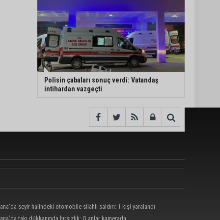
Polisin çabaları sonuç verdi: Vatandaş
intihardan vazgeçti
ana’da seyir halindeki otomobile silahlı saldırı: 1 kişi yaralandı
ana’da takı dükkanında hırsızlık: O anlar kamerada