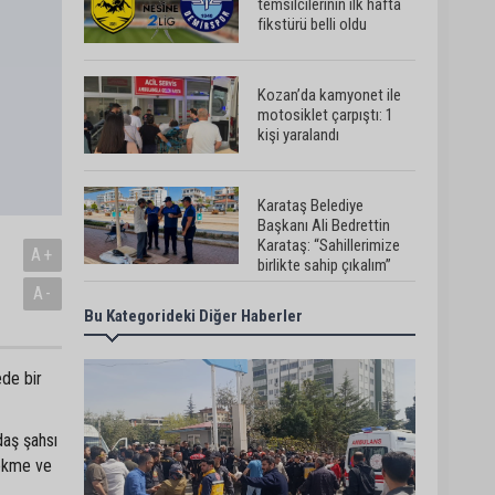
temsilcilerinin ilk hafta
fikstürü belli oldu
Kozan’da kamyonet ile
motosiklet çarpıştı: 1
kişi yaralandı
Karataş Belediye
Başkanı Ali Bedrettin
Karataş: “Sahillerimize
A+
birlikte sahip çıkalım”
A-
Bu Kategorideki Diğer Haberler
Pozantı’da İlçe
Jandarma Komutanlığı
ekipleri vatandaşları
dijital dolandırıcılığa
ede bir
karşı uyardı
Adana Lezzet Festivali
daş şahsı
için stratejik hazırlık
tekme ve
toplantısı yapıldı