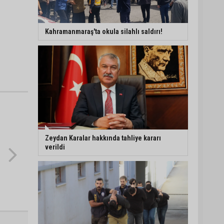
Adana’da 478 yıllık
Kemeraltı Camii’nde
Kahramanmaraş'ta okula silahlı saldırı!
sprey boya krizi:
Vatandaşlar denetimlerin
artırılmasını istedi
Adana’ya acı haber:
Adanalı polis memuru
İstanbul’daki kazada
hayatını kaybetti
Feke Belediyesi’nden
Çondu Mahallesi’nde yol
çalışması
Zeydan Karalar hakkında tahliye kararı
verildi