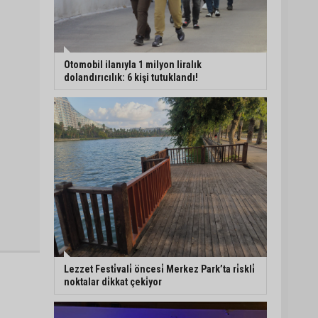
Otomobil ilanıyla 1 milyon liralık
dolandırıcılık: 6 kişi tutuklandı!
Lezzet Festi̇vali̇ öncesi̇ Merkez Park’ta ri̇skli̇
noktalar di̇kkat çeki̇yor