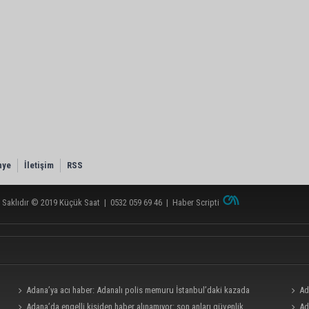
nye
İletişim
RSS
 Saklıdır © 2019
Küçük Saat
|
0532 059 69 46
|
Haber Scripti
Adana’ya acı haber: Adanalı polis memuru İstanbul’daki kazada
Ad
hayatını kaybetti
Adana’da engelli kişiden haber alınamıyor: son anları güvenlik
Ad