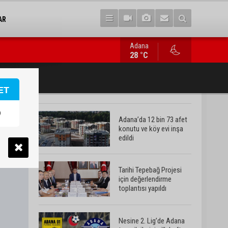
AR
Adana
Nesine 2. Lig’de Adana temsilcilerinin ilk hafta fikstürü belli ol
28 °C
ET
Adana’da 12 bin 73 afet
konutu ve köy evi inşa
edildi
Tarihi Tepebağ Projesi
için değerlendirme
toplantısı yapıldı
Nesine 2. Lig’de Adana